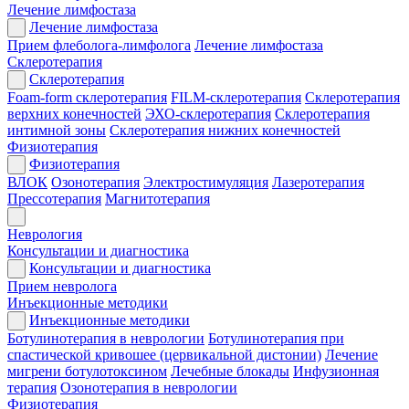
Лечение лимфостаза
Лечение лимфостаза
Прием флеболога-лимфолога
Лечение лимфостаза
Склеротерапия
Склеротерапия
Foam-form склеротерапия
FILM-склеротерапия
Склеротерапия
верхних конечностей
ЭХО-склеротерапия
Склеротерапия
интимной зоны
Склеротерапия нижних конечностей
Физиотерапия
Физиотерапия
ВЛОК
Озонотерапия
Электростимуляция
Лазеротерапия
Прессотерапия
Магнитотерапия
Неврология
Консультации и диагностика
Консультации и диагностика
Прием невролога
Инъекционные методики
Инъекционные методики
Ботулинотерапия в неврологии
Ботулинотерапия при
спастической кривошее (цервикальной дистонии)
Лечение
мигрени ботулотоксином
Лечебные блокады
Инфузионная
терапия
Озонотерапия в неврологии
Физиотерапия