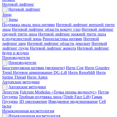
Нитевой лифтинг
Нитевой лифтинг
Зоны
Зоны
Подтяжка овала лица нитями
Нитевой лифтинг верхней трети
лица
Нитевой лифтинг области вокруг глаз
Нитевой лифтинг
средней трети лица
Нитевой лифтинг нижней трети лица
и подчелюстной зоны
Ринопластика нитями
Нитевой
лифтинг шеи
Нитевой лифтинг области декольте
Нитевой
лифтинг груди
Нитевой лифтинг живота
Нитевой лифтинг
бедер и ягодиц
Производители
Производители
Биостимуляция нитями (мезонити)
Нити Cog
Нити Gruzdev
Trend
Нитевое армирование DG-Lift
Нити Resorblift
Нити
Spring Thread
Нити Aptos
Авторские методики
Авторские методики
Лепесток
Fulcrum Modiolus «Точка опоры модиолус»
Петля
Груздева
Тройная подтяжка лица (Triple Face Lift)
Гамак
Груздева
3D омоложение
Имиджевое моделирование
Cell
factor
Инъекционная косметология
Инъекционная косметология