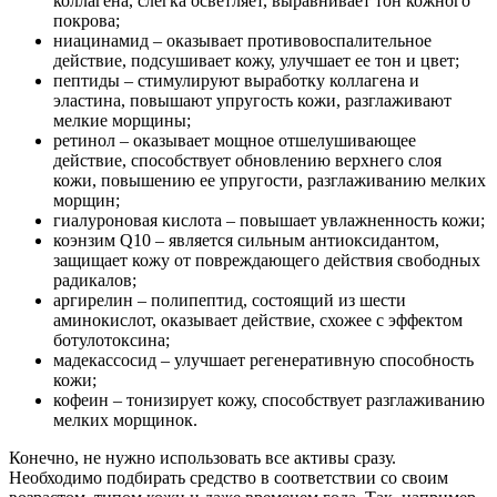
коллагена, слегка осветляет, выравнивает тон кожного
покрова;
ниацинамид – оказывает противовоспалительное
действие, подсушивает кожу, улучшает ее тон и цвет;
пептиды – стимулируют выработку коллагена и
эластина, повышают упругость кожи, разглаживают
мелкие морщины;
ретинол – оказывает мощное отшелушивающее
действие, способствует обновлению верхнего слоя
кожи, повышению ее упругости, разглаживанию мелких
морщин;
гиалуроновая кислота – повышает увлажненность кожи;
коэнзим Q10 – является сильным антиоксидантом,
защищает кожу от повреждающего действия свободных
радикалов;
аргирелин – полипептид, состоящий из шести
аминокислот, оказывает действие, схожее с эффектом
ботулотоксина;
мадекассосид – улучшает регенеративную способность
кожи;
кофеин – тонизирует кожу, способствует разглаживанию
мелких морщинок.
Конечно, не нужно использовать все активы сразу.
Необходимо подбирать средство в соответствии со своим