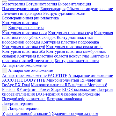
Мезотерапия
Ботулинотерапия
Биоревитализация
Плазмотерапия кожи
Биорепарация
Объемное моделирование
Лечение гипергидроза
Реструктуризация кожи
Безоперационная ринопластика
Контурная пластика
Контурная пластика
Контурная пластика носа
Контурная пластика скул
Контурная
пластика носогубных складок
Контурная пластика
носослезной борозды
Контурная пластика подбородка
Контурная пластика губ
Контурная пластика овала лица
Контурная пластика лба
Контурная пластика межбровных
складок
Контурная пластика области вокруг глаз
Контурная
пластика нижней трети лица
Контурная пластика шеи
Аппаратное омоложение
Аппаратное омоложение
Аппаратное омоложение FACETITE
Аппаратное омоложение
ACCUTITE
BODYTITE
Микроигольчатый RF-лифтинг
DeAge EX Dual
Микроигольчатый RF-лифтинг Morpheus 8
Fractora
RF-лифтинг Power Shape
ELOS-омоложение
Лазерная
биоревитализация
DOT-терапия
Лазерное омоложение
Псевдоблефаропластика
Лазерная шлифовка
Лазерная терапия
Лазерная терапия
Удаление новообразований
Удаление сосудов лазером