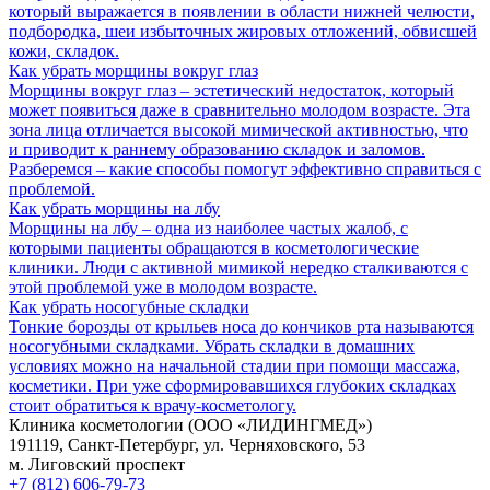
который выражается в появлении в области нижней челюсти,
подбородка, шеи избыточных жировых отложений, обвисшей
кожи, складок.
Как убрать морщины вокруг глаз
Морщины вокруг глаз – эстетический недостаток, который
может появиться даже в сравнительно молодом возрасте. Эта
зона лица отличается высокой мимической активностью, что
и приводит к раннему образованию складок и заломов.
Разберемся – какие способы помогут эффективно справиться с
проблемой.
Как убрать морщины на лбу
Морщины на лбу – одна из наиболее частых жалоб, с
которыми пациенты обращаются в косметологические
клиники. Люди с активной мимикой нередко сталкиваются с
этой проблемой уже в молодом возрасте.
Как убрать носогубные складки
Тонкие борозды от крыльев носа до кончиков рта называются
носогубными складками. Убрать складки в домашних
условиях можно на начальной стадии при помощи массажа,
косметики. При уже сформировавшихся глубоких складках
стоит обратиться к врачу-косметологу.
Клиника косметологии (ООО «ЛИДИНГМЕД»)
191119, Санкт-Петербург, ул. Черняховского, 53
м. Лиговский проспект
+7 (812) 606-79-73