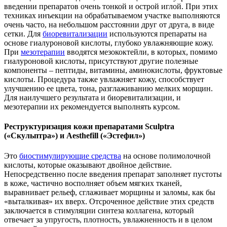
введении препаратов очень тонкой и острой иглой. При этих
техниках инъекции на обрабатываемом участке выполняются
очень часто, на небольшом расстоянии друг от друга, в виде
сетки. Для
биоревитализации
используются препараты на
основе гиалуроновой кислоты, глубоко увлажняющие кожу.
При
мезотерапии
вводятся мезококтейли, в которых, помимо
гиалуроновой кислоты, присутствуют другие полезные
компоненты – пептиды, витамины, аминокислоты, фруктовые
кислоты. Процедура также увлажняет кожу, способствует
улучшению ее цвета, тона, разглаживанию мелких морщин.
Для наилучшего результата и биоревитализации, и
мезотерапии их рекомендуется выполнять курсом.
Реструктуризация кожи препаратами Sculptra
(«Скульптра») и Aesthefill («Эстефил»)
Это
биостимулирующие средства
на основе полимолочной
кислоты, которые оказывают двойное действие.
Непосредственно после введения препарат заполняет пустоты
в коже, частично восполняет объем мягких тканей,
выравнивает рельеф, сглаживает морщины и заломы, как бы
«выталкивая» их вверх. Отсроченное действие этих средств
заключается в стимуляции синтеза коллагена, который
отвечает за упругость, плотность, увлажненность и в целом