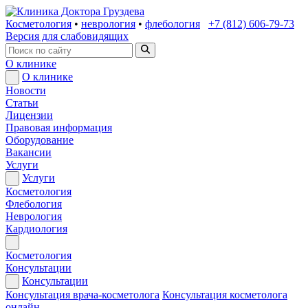
Косметология
•
неврология
•
флебология
+7 (812) 606-79-73
Версия для слабовидящих
О клинике
О клинике
Новости
Статьи
Лицензии
Правовая информация
Оборудование
Вакансии
Услуги
Услуги
Косметология
Флебология
Неврология
Кардиология
Косметология
Консультации
Консультации
Консультация врача-косметолога
Консультация косметолога
онлайн