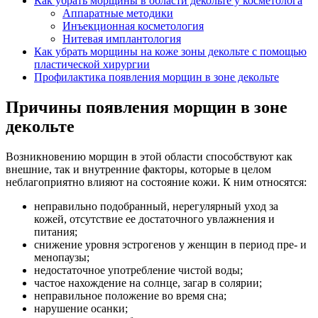
Как убрать морщины в области декольте у косметолога
Аппаратные методики
Инъекционная косметология
Нитевая имплантология
Как убрать морщины на коже зоны декольте с помощью
пластической хирургии
Профилактика появления морщин в зоне декольте
Причины появления морщин в зоне
декольте
Возникновению морщин в этой области способствуют как
внешние, так и внутренние факторы, которые в целом
неблагоприятно влияют на состояние кожи. К ним относятся:
неправильно подобранный, нерегулярный уход за
кожей, отсутствие ее достаточного увлажнения и
питания;
снижение уровня эстрогенов у женщин в период пре- и
менопаузы;
недостаточное употребление чистой воды;
частое нахождение на солнце, загар в солярии;
неправильное положение во время сна;
нарушение осанки;