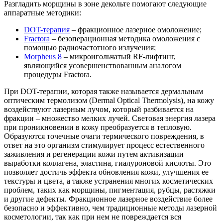
Разгладить морщины в зоне декольте помогают следующие
аппаратные методики:
DOT-терапия
– фракционное лазерное омоложение;
Fractora
– безоперационная методика омоложения с
помощью радиочастотного излучения;
Morpheus 8
– микроигольчатый RF-лифтинг,
являющийся усовершенствованным аналогом
процедуры Fractora.
При DOT-терапии, которая также называется дермальным
оптическим термолизом (Dermal Optical Thermolysis), на кожу
воздействуют лазерным лучом, который разбивается на
фракции – множество мелких лучей. Световая энергия лазера
при проникновении в кожу преобразуется в тепловую.
Образуются точечные очаги термического повреждения, в
ответ на это организм стимулирует процесс естественного
заживления и регенерации кожи путем активизации
выработки коллагена, эластина, гиалуроновой кислоты. Это
позволяет достичь эффекта обновления кожи, улучшения ее
текстуры и цвета, а также устранения многих косметических
проблем, таких как морщины, пигментация, рубцы, растяжки
и другие дефекты. Фракционное лазерное воздействие более
безопасно и эффективно, чем традиционные методы лазерной
косметологии, так как при нем не повреждается вся