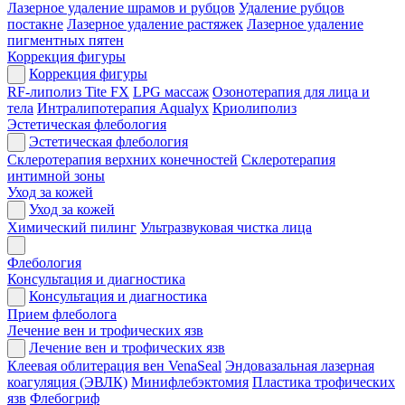
Лазерное удаление шрамов и рубцов
Удаление рубцов
постакне
Лазерное удаление растяжек
Лазерное удаление
пигментных пятен
Коррекция фигуры
Коррекция фигуры
RF-липолиз Tite FX
LPG массаж
Озонотерапия для лица и
тела
Интралипотерапия Aqualyx
Криолиполиз
Эстетическая флебология
Эстетическая флебология
Склеротерапия верхних конечностей
Склеротерапия
интимной зоны
Уход за кожей
Уход за кожей
Химический пилинг
Ультразвуковая чистка лица
Флебология
Консультация и диагностика
Консультация и диагностика
Прием флеболога
Лечение вен и трофических язв
Лечение вен и трофических язв
Клеевая облитерация вен VenaSeal
Эндовазальная лазерная
коагуляция (ЭВЛК)
Минифлебэктомия
Пластика трофических
язв
Флебогриф