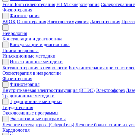
Foam-form склеротерапия
FILM-склеротерапия
Склеротерапия 
Физиотерапия
Физиотерапия
ВЛОК
Озонотерапия
Электростимуляция
Лазеротерапия
Пресс
Неврология
Консультации и диагностика
Консультации и диагностика
Прием невролога
Инъекционные методики
Инъекционные методики
Ботулинотерапия в неврологии
Ботулинотерапия при спастиче
Озонотерапия в неврологии
Физиотерапия
Физиотерапия
Внутритканевая электростимуляция (ВТЭС)
Электрофорез
Лаз
Традиционные методики
Традиционные методики
Гирудотерапия
Эксклюзивные программы
Эксклюзивные программы
Лечение остеоартроза (СфероГель)
Лечение боли в спине и сус
Кардиология