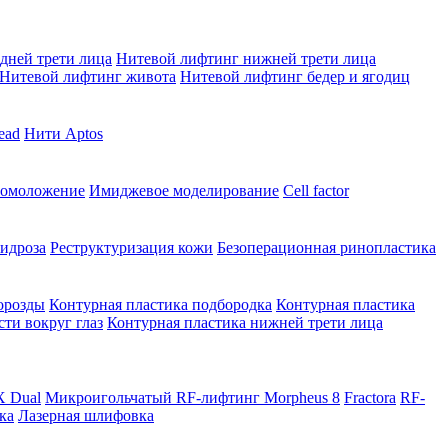
дней трети лица
Нитевой лифтинг нижней трети лица
Нитевой лифтинг живота
Нитевой лифтинг бедер и ягодиц
ead
Нити Aptos
 омоложение
Имиджевое моделирование
Cell factor
идроза
Реструктуризация кожи
Безоперационная ринопластика
орозды
Контурная пластика подбородка
Контурная пластика
сти вокруг глаз
Контурная пластика нижней трети лица
X Dual
Микроигольчатый RF-лифтинг Morpheus 8
Fractora
RF-
ка
Лазерная шлифовка