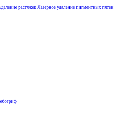
удаление растяжек
Лазерное удаление пигментных пятен
ебогриф