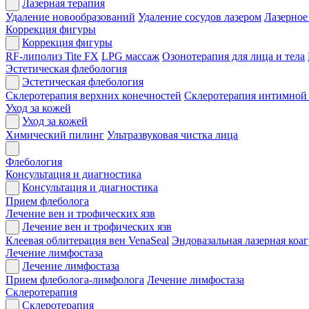
Лазерная терапия
Удаление новообразований
Удаление сосудов лазером
Лазерное
Коррекция фигуры
Коррекция фигуры
RF-липолиз Tite FX
LPG массаж
Озонотерапия для лица и тела
Эстетическая флебология
Эстетическая флебология
Склеротерапия верхних конечностей
Склеротерапия интимной
Уход за кожей
Уход за кожей
Химический пилинг
Ультразвуковая чистка лица
Флебология
Консультация и диагностика
Консультация и диагностика
Прием флеболога
Лечение вен и трофических язв
Лечение вен и трофических язв
Клеевая облитерация вен VenaSeal
Эндовазальная лазерная коа
Лечение лимфостаза
Лечение лимфостаза
Прием флеболога-лимфолога
Лечение лимфостаза
Склеротерапия
Склеротерапия