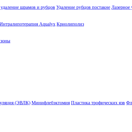
 удаление шрамов и рубцов
Удаление рубцов постакне
Лазерное 
Интралипотерапия Aqualyx
Криолиполиз
 зоны
гуляция (ЭВЛК)
Минифлебэктомия
Пластика трофических язв
Фл