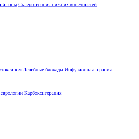
ой зоны
Склеротерапия нижних конечностей
отоксином
Лечебные блокады
Инфузионная терапия
неврологии
Карбокситерапия