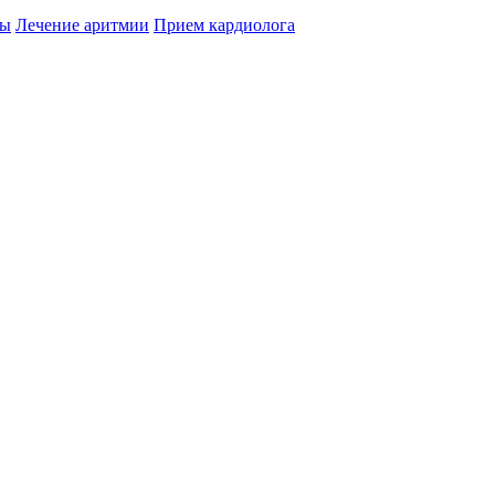
цы
Лечение аритмии
Прием кардиолога