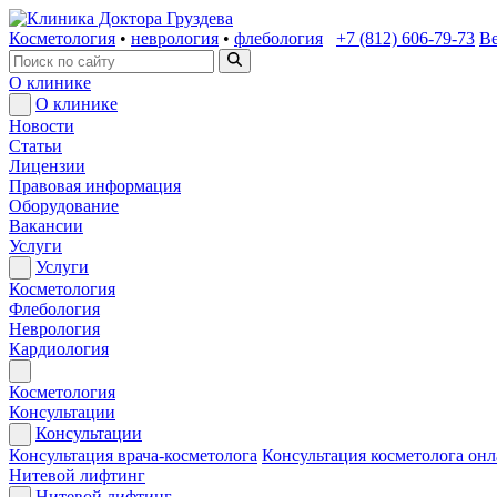
Косметология
•
неврология
•
флебология
+7 (812) 606-79-73
Ве
О клинике
О клинике
Новости
Статьи
Лицензии
Правовая информация
Оборудование
Вакансии
Услуги
Услуги
Косметология
Флебология
Неврология
Кардиология
Косметология
Консультации
Консультации
Консультация врача-косметолога
Консультация косметолога он
Нитевой лифтинг
Нитевой лифтинг