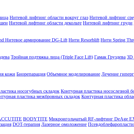
лица
Нитевой лифтинг области вокруг глаз
Нитевой лифтинг сре
 шеи
Нитевой лифтинг области декольте
Нитевой лифтинг груди
end
Нитевое армирование DG-Lift
Нити Resorblift
Нити Spring Thr
здева
Тройная подтяжка лица (Triple Face Lift)
Гамак Груздева
3D
ия кожи
Биорепарация
Объемное моделирование
Лечение гиперг
ластика носогубных складок
Контурная пластика носослезной б
нтурная пластика межбровных складок
Контурная пластика обла
 ACCUTITE
BODYTITE
Микроигольчатый RF-лифтинг DeAge E
зация
DOT-терапия
Лазерное омоложение
Псевдоблефаропласти