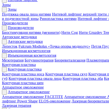
Зоны
Зоны
Подтяжка овала лица нитями
Нитевой лифтинг верхней трети 
и подчелюстной зоны
Ринопластика нитями
Нитевой лифтинг
Производители
Производители
Биостимуляция нитями (мезонити)
Нити Cog
Нити Gruzdev Tr
Авторские методики
Авторские методики
Лепесток
Fulcrum Modiolus «Точка опоры модиолус»
Петля Гру
Инъекционная косметология
Инъекционная косметология
Мезотерапия
Ботулинотерапия
Биоревитализация
Плазмотерап
Контурная пластика
Контурная пластика
Контурная пластика носа
Контурная пластика скул
Контурная п
губ
Контурная пластика овала лица
Контурная пластика лба
Ко
Контурная пластика шеи
Аппаратное омоложение
Аппаратное омоложение
Аппаратное омоложение FACETITE
Аппаратное омоложение
лифтинг Power Shape
ELOS-омоложение
Лазерная биоревитали
Лазерная терапия