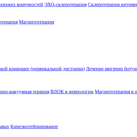
верхних конечностей
ЭХО-склеротерапия
Склеротерапия интимн
отерапия
Магнитотерапия
ской кривошее (цервикальной дистонии)
Лечение мигрени ботул
ерно-вакуумная терапия
ВЛОК в неврологии
Магнитотерапия в 
тавах
Кинезиотейпирование