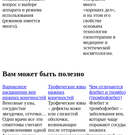
вопрос о выборе
много
аппарата и режима
«хороших дел»,
использования
и на этом его
(режимов имеется
свойстве
много).
основана
технология
озонотерапии в
медицине и
эстетической
косметологии.
Вам может быть полезно
Варикозное
Трофические язвы
Чем отличаются
расширение вен
нижних
флебит и тромбоз
нижних конечностей
конечностей
(тромбофлебит)
Венозные узлы,
Трофические язвы
Флебит и
сосудистые
– дефекты кожи
тромбофлебит –
звездочки, сеточки…
или слизистой
заболевания вен,
Одни врачи все эти
оболочки,
которые чаще
симптомы считают
возникающие
поражают сосуды
проявлениями одной
после отторжения
нижних