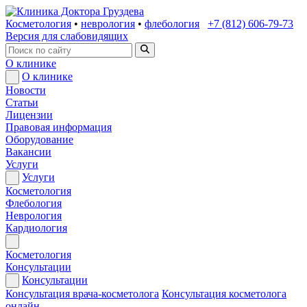
Косметология
•
неврология
•
флебология
+7 (812) 606-79-73
Версия для слабовидящих
О клинике
О клинике
Новости
Статьи
Лицензии
Правовая информация
Оборудование
Вакансии
Услуги
Услуги
Косметология
Флебология
Неврология
Кардиология
Косметология
Консультации
Консультации
Консультация врача-косметолога
Консультация косметолога
онлайн