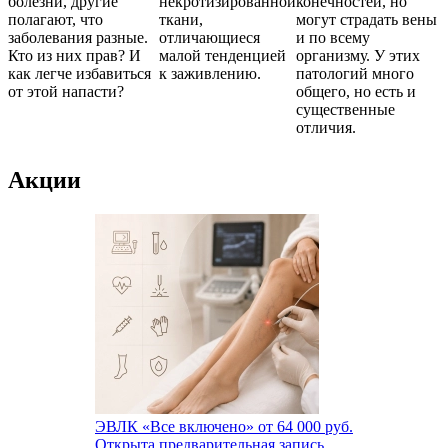
болезни, другие
некротизированной
конечностей, но
полагают, что
ткани,
могут страдать вены
заболевания разные.
отличающиеся
и по всему
Кто из них прав? И
малой тенденцией
организму. У этих
как легче избавиться
к заживлению.
патологий много
от этой напасти?
общего, но есть и
существенные
отличия.
Акции
ЭВЛК «Все включено»
от 64 000 руб.
Открыта предварительная запись