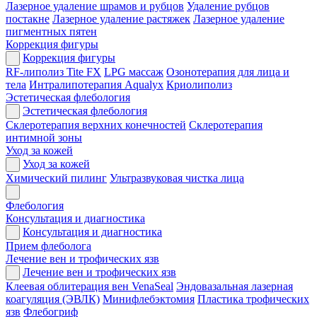
Лазерное удаление шрамов и рубцов
Удаление рубцов
постакне
Лазерное удаление растяжек
Лазерное удаление
пигментных пятен
Коррекция фигуры
Коррекция фигуры
RF-липолиз Tite FX
LPG массаж
Озонотерапия для лица и
тела
Интралипотерапия Aqualyx
Криолиполиз
Эстетическая флебология
Эстетическая флебология
Склеротерапия верхних конечностей
Склеротерапия
интимной зоны
Уход за кожей
Уход за кожей
Химический пилинг
Ультразвуковая чистка лица
Флебология
Консультация и диагностика
Консультация и диагностика
Прием флеболога
Лечение вен и трофических язв
Лечение вен и трофических язв
Клеевая облитерация вен VenaSeal
Эндовазальная лазерная
коагуляция (ЭВЛК)
Минифлебэктомия
Пластика трофических
язв
Флебогриф