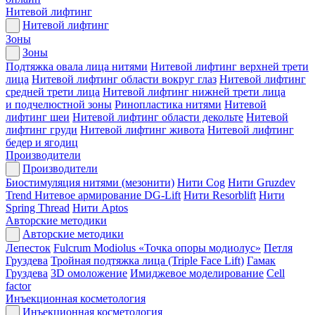
Нитевой лифтинг
Нитевой лифтинг
Зоны
Зоны
Подтяжка овала лица нитями
Нитевой лифтинг верхней трети
лица
Нитевой лифтинг области вокруг глаз
Нитевой лифтинг
средней трети лица
Нитевой лифтинг нижней трети лица
и подчелюстной зоны
Ринопластика нитями
Нитевой
лифтинг шеи
Нитевой лифтинг области декольте
Нитевой
лифтинг груди
Нитевой лифтинг живота
Нитевой лифтинг
бедер и ягодиц
Производители
Производители
Биостимуляция нитями (мезонити)
Нити Cog
Нити Gruzdev
Trend
Нитевое армирование DG-Lift
Нити Resorblift
Нити
Spring Thread
Нити Aptos
Авторские методики
Авторские методики
Лепесток
Fulcrum Modiolus «Точка опоры модиолус»
Петля
Груздева
Тройная подтяжка лица (Triple Face Lift)
Гамак
Груздева
3D омоложение
Имиджевое моделирование
Cell
factor
Инъекционная косметология
Инъекционная косметология