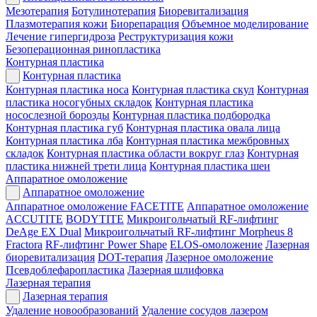
Мезотерапия
Ботулинотерапия
Биоревитализация
Плазмотерапия кожи
Биорепарация
Объемное моделирование
Лечение гипергидроза
Реструктуризация кожи
Безоперационная ринопластика
Контурная пластика
Контурная пластика
Контурная пластика носа
Контурная пластика скул
Контурная
пластика носогубных складок
Контурная пластика
носослезной борозды
Контурная пластика подбородка
Контурная пластика губ
Контурная пластика овала лица
Контурная пластика лба
Контурная пластика межбровных
складок
Контурная пластика области вокруг глаз
Контурная
пластика нижней трети лица
Контурная пластика шеи
Аппаратное омоложение
Аппаратное омоложение
Аппаратное омоложение FACETITE
Аппаратное омоложение
ACCUTITE
BODYTITE
Микроигольчатый RF-лифтинг
DeAge EX Dual
Микроигольчатый RF-лифтинг Morpheus 8
Fractora
RF-лифтинг Power Shape
ELOS-омоложение
Лазерная
биоревитализация
DOT-терапия
Лазерное омоложение
Псевдоблефаропластика
Лазерная шлифовка
Лазерная терапия
Лазерная терапия
Удаление новообразований
Удаление сосудов лазером