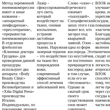
Метод переменной
Лазер –
Слово «озон» с
ВЛОК не
пневмокомпрессии
сфокусированный
греческого
улучшает
имеет и иные
луч света,
означает
крови, н
названия –
который
«пахнущий».
укрепляе
«аппаратный
воздействует на
Специфический
сосудов,
лимфодренаж»,
ткани, снимая
запах этого газа
повышае
«прессотерапия»,
воспаление,
знают все, кто
эластичн
«прерывистая
устраняя
загорал под
Благода
пневмокомпрессия».
застойные
кварцевой
проходя
В отделении
процессы в
лампой. Озон –
застойн
флебологии
тканях. Наружная
одна из форм
явления 
«Клиники доктора
лазерная терапия
кислорода. Этот
конечно
Груздева» для
– это воздействие
газ неустойчив,
сходят о
проведения данной
на ткани без
он постепенно
ногах по
процедуры
повреждения
превращается в
легкость
используют два
кожи,
кислород даже
атероскл
аппарата: «Body
современный
в том случае,
ВЛОК
Beauty Clinic»
эффективный
если его не
способст
производства
способ лечения
«беспокоить».
тому, чт
Великобритании и
заболеваний вен.
Однако за
легче п
«Xilia Digital Press»
сжатый срок
через с
производства
своего
сосуды к
Италии.
существования
ишемизи
Индивидуально, по
озон может
части ко
показаниям, решают
совершить