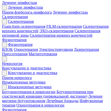
Лечение лимфостаза
Лечение лимфостаза
Прием флеболога-лимфолога
Лечение лимфостаза
Склеротерапия
Склеротерапия
Foam-form склеротерапия
FILM-склеротерапия
Склеротерапия
верхних конечностей
ЭХО-склеротерапия
Склеротерапия
интимной зоны
Склеротерапия нижних конечностей
Физиотерапия
Физиотерапия
ВЛОК
Озонотерапия
Электростимуляция
Лазеротерапия
Прессотерапия
Магнитотерапия
Неврология
Консультации и диагностика
Консультации и диагностика
Прием невролога
Инъекционные методики
Инъекционные методики
Ботулинотерапия в неврологии
Ботулинотерапия при
спастической кривошее (цервикальной дистонии)
Лечение
мигрени ботулотоксином
Лечебные блокады
Инфузионная
терапия
Озонотерапия в неврологии
Физиотерапия