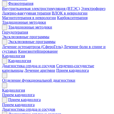
Физиотерапия
Внутритканевая электростимуляция (ВТЭС)
Электрофорез
Лазерно-вакуумная терапия
ВЛОК в неврологии
Магнитотерапия в неврологии
Карбокситерапия
Традиционные методики
Традиционные методики
Гирудотерапия
Эксклюзивные программы
Эксклюзивные программы
Лечение остеоартроза (СфероГель)
Лечение боли в спине и
суставах
Кинезиотейпирование
Кардиология
Кардиология
Диагностика сердца и сосудов
Сердечно-сосудистые
капельницы
Лечение аритмии
Прием кардиолога
Отделение функциональной диагностики
Кардиология
Прием кардиолога
Прием кардиолога
Прием кардиолога
Диагностика сердца и сосудов