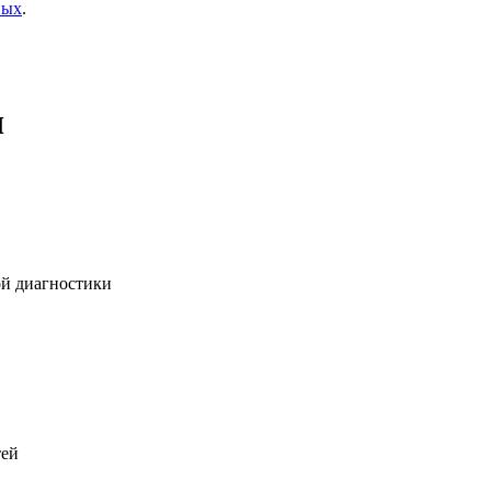
ных
.
ч
ой диагностики
тей