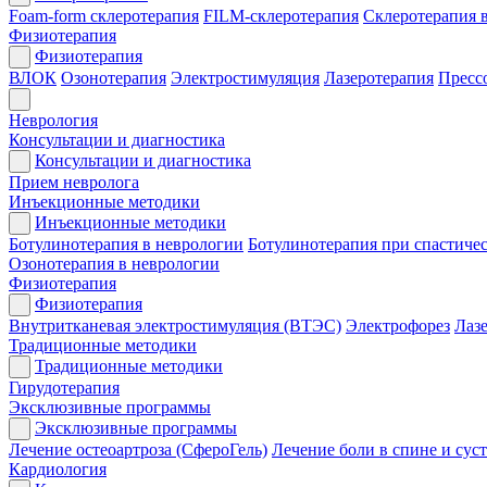
Foam-form склеротерапия
FILM-склеротерапия
Склеротерапия 
Физиотерапия
Физиотерапия
ВЛОК
Озонотерапия
Электростимуляция
Лазеротерапия
Пресс
Неврология
Консультации и диагностика
Консультации и диагностика
Прием невролога
Инъекционные методики
Инъекционные методики
Ботулинотерапия в неврологии
Ботулинотерапия при спастиче
Озонотерапия в неврологии
Физиотерапия
Физиотерапия
Внутритканевая электростимуляция (ВТЭС)
Электрофорез
Лаз
Традиционные методики
Традиционные методики
Гирудотерапия
Эксклюзивные программы
Эксклюзивные программы
Лечение остеоартроза (СфероГель)
Лечение боли в спине и сус
Кардиология