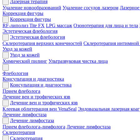
Лазерная терапия
Удаление новообразований
Удаление сосудов лазером
Лазерное
Коррекция фигуры
Коррекция фигуры
RF-липолиз Tite FX
LPG массаж
Озонотерапия для лица и тела
Эстетическая флебология
Эстетическая флебология
Склеротерапия верхних конечностей
Склеротерапия интимной
Уход за кожей
Уход за кожей
Химический пилинг
Ультразвуковая чистка лица
Флебология
Консультация и диагностика
Консультация и диагностика
Прием флеболога
Лечение вен и трофических язв
Лечение вен и трофических язв
Клеевая облитерация вен VenaSeal
Эндовазальная лазерная коа
Лечение лимфостаза
Лечение лимфостаза
Прием флеболога-лимфолога
Лечение лимфостаза
Склеротерапия
Склеротерапия