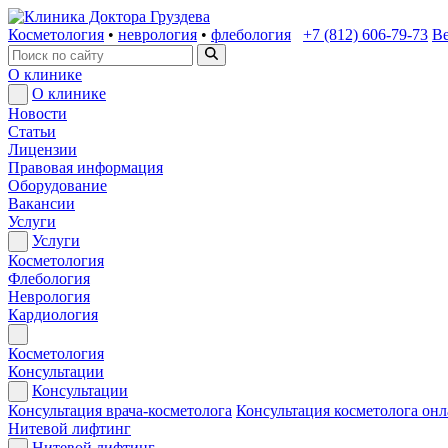
Косметология
•
неврология
•
флебология
+7 (812) 606-79-73
Ве
О клинике
О клинике
Новости
Статьи
Лицензии
Правовая информация
Оборудование
Вакансии
Услуги
Услуги
Косметология
Флебология
Неврология
Кардиология
Косметология
Консультации
Консультации
Консультация врача-косметолога
Консультация косметолога он
Нитевой лифтинг
Нитевой лифтинг