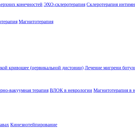
верхних конечностей
ЭХО-склеротерапия
Склеротерапия интимн
отерапия
Магнитотерапия
ской кривошее (цервикальной дистонии)
Лечение мигрени ботул
ерно-вакуумная терапия
ВЛОК в неврологии
Магнитотерапия в 
тавах
Кинезиотейпирование