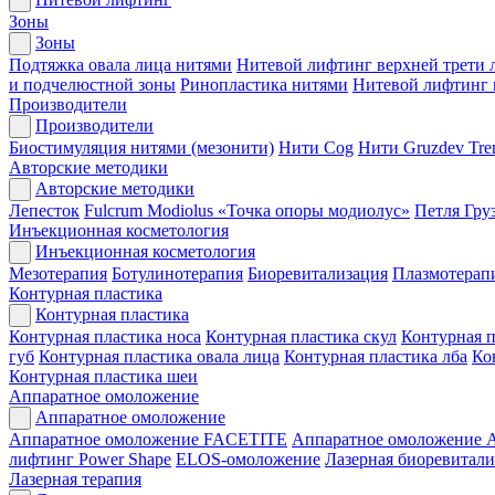
Зоны
Зоны
Подтяжка овала лица нитями
Нитевой лифтинг верхней трети 
и подчелюстной зоны
Ринопластика нитями
Нитевой лифтинг
Производители
Производители
Биостимуляция нитями (мезонити)
Нити Cog
Нити Gruzdev Tr
Авторские методики
Авторские методики
Лепесток
Fulcrum Modiolus «Точка опоры модиолус»
Петля Гру
Инъекционная косметология
Инъекционная косметология
Мезотерапия
Ботулинотерапия
Биоревитализация
Плазмотерап
Контурная пластика
Контурная пластика
Контурная пластика носа
Контурная пластика скул
Контурная п
губ
Контурная пластика овала лица
Контурная пластика лба
Ко
Контурная пластика шеи
Аппаратное омоложение
Аппаратное омоложение
Аппаратное омоложение FACETITE
Аппаратное омоложение
лифтинг Power Shape
ELOS-омоложение
Лазерная биоревитали
Лазерная терапия