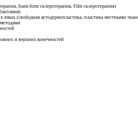
ерапия, foam-form склеротерапия, Film склеротерапия)
бэктомия)
 язвах (свободная аутодермопластика, пластика местными ткан
 методами
ностей
нижних и верхних конечностей