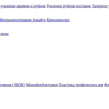
 удаление шрамов и рубцов
Удаление рубцов постакне
Лазерное 
Интралипотерапия Aqualyx
Криолиполиз
 зоны
гуляция (ЭВЛК)
Минифлебэктомия
Пластика трофических язв
Фл