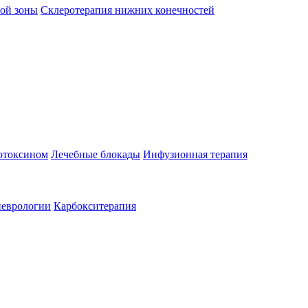
ой зоны
Склеротерапия нижних конечностей
отоксином
Лечебные блокады
Инфузионная терапия
неврологии
Карбокситерапия