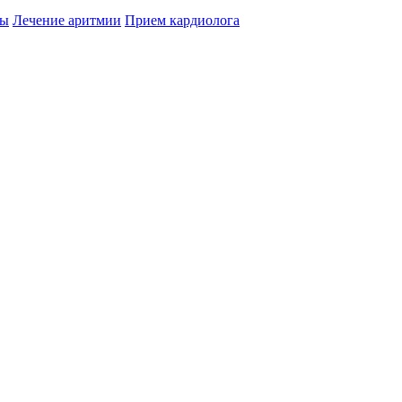
цы
Лечение аритмии
Прием кардиолога