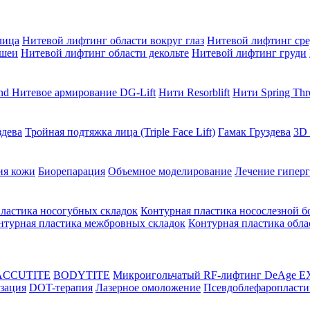
лица
Нитевой лифтинг области вокруг глаз
Нитевой лифтинг сре
 шеи
Нитевой лифтинг области декольте
Нитевой лифтинг груди
end
Нитевое армирование DG-Lift
Нити Resorblift
Нити Spring Thr
здева
Тройная подтяжка лица (Triple Face Lift)
Гамак Груздева
3D
ия кожи
Биорепарация
Объемное моделирование
Лечение гиперг
ластика носогубных складок
Контурная пластика носослезной б
нтурная пластика межбровных складок
Контурная пластика обла
 ACCUTITE
BODYTITE
Микроигольчатый RF-лифтинг DeAge E
зация
DOT-терапия
Лазерное омоложение
Псевдоблефаропласти