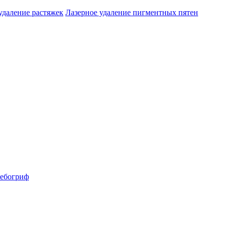
удаление растяжек
Лазерное удаление пигментных пятен
ебогриф