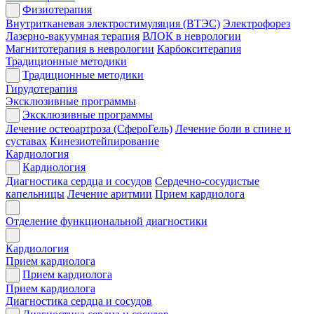
Физиотерапия
Внутритканевая электростимуляция (ВТЭС)
Электрофорез
Лазерно-вакуумная терапия
ВЛОК в неврологии
Магнитотерапия в неврологии
Карбокситерапия
Традиционные методики
Традиционные методики
Гирудотерапия
Эксклюзивные программы
Эксклюзивные программы
Лечение остеоартроза (СфероГель)
Лечение боли в спине и
суставах
Кинезиотейпирование
Кардиология
Кардиология
Диагностика сердца и сосудов
Сердечно-сосудистые
капельницы
Лечение аритмии
Прием кардиолога
Отделение функциональной диагностики
Кардиология
Прием кардиолога
Прием кардиолога
Прием кардиолога
Диагностика сердца и сосудов