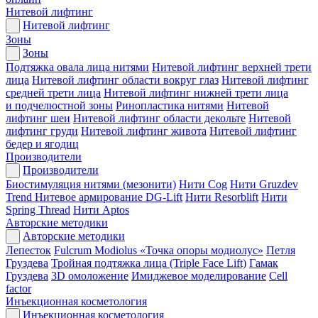
Нитевой лифтинг
Нитевой лифтинг
Зоны
Зоны
Подтяжка овала лица нитями
Нитевой лифтинг верхней трети
лица
Нитевой лифтинг области вокруг глаз
Нитевой лифтинг
средней трети лица
Нитевой лифтинг нижней трети лица
и подчелюстной зоны
Ринопластика нитями
Нитевой
лифтинг шеи
Нитевой лифтинг области декольте
Нитевой
лифтинг груди
Нитевой лифтинг живота
Нитевой лифтинг
бедер и ягодиц
Производители
Производители
Биостимуляция нитями (мезонити)
Нити Cog
Нити Gruzdev
Trend
Нитевое армирование DG-Lift
Нити Resorblift
Нити
Spring Thread
Нити Aptos
Авторские методики
Авторские методики
Лепесток
Fulcrum Modiolus «Точка опоры модиолус»
Петля
Груздева
Тройная подтяжка лица (Triple Face Lift)
Гамак
Груздева
3D омоложение
Имиджевое моделирование
Cell
factor
Инъекционная косметология
Инъекционная косметология