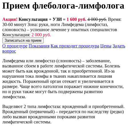
Прием флеболога-лимфолога
Акция!
Консультация + УЗИ =
1 600 руб.
4 000 руб.
Время:
30-60 минут
Зона: руки, ноги
Лимфедема (лимфостаз,
слоновость) – успешное лечение у опытных специалистов
Консультация:
2 000 руб.
Записаться на прием
О процедуре
Показания
Как проходит процедура
Цены
Задать
вопрос
Лимфедема или лимфостаз (слоновость) – заболевание,
вызванное сбоем в работе лимфатической системы. Болезнь
может быть как врожденной, так и приобретенной. Из-за
нарушения тока лимфы в тканях накапливается лишняя
жидкость. Пораженный орган отекает и увеличивается в
размере. Чаще всего патология поражает нижние конечности,
но и руки также могут быть подвержены развитию
лимфостаза.
Выделяют 2 типа лимфостаза: врожденный и приобретенный.
Врожденный (первичный) – передается по наследству (редко)
либо вызван врожденными пороками развития
лимфатической системы.