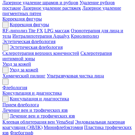
Лазерное удаление шрамов и рубцов
Удаление рубцов
постакне
Лазерное удаление растяжек
Лазерное удаление
пигментных пятен
Коррекция фигуры
Коррекция фигуры
RF-липолиз Tite FX
LPG массаж
Озонотерапия для лица и
тела
Интралипотерапия Aqualyx
Криолиполиз
Эстетическая флебология
Эстетическая флебология
Склеротерапия верхних конечностей
Склеротерапия
интимной зоны
Уход за кожей
Уход за кожей
Химический пилинг
Ультразвуковая чистка лица
Флебология
Консультация и диагностика
Консультация и диагностика
Прием флеболога
Лечение вен и трофических язв
Лечение вен и трофических язв
Клеевая облитерация вен VenaSeal
Эндовазальная лазерная
коагуляция (ЭВЛК)
Минифлебэктомия
Пластика трофических
язв
Флебогриф