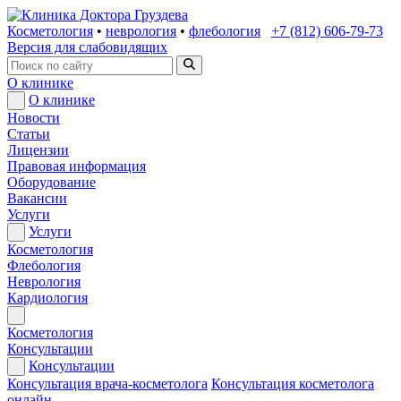
Косметология
•
неврология
•
флебология
+7 (812) 606-79-73
Версия для слабовидящих
О клинике
О клинике
Новости
Статьи
Лицензии
Правовая информация
Оборудование
Вакансии
Услуги
Услуги
Косметология
Флебология
Неврология
Кардиология
Косметология
Консультации
Консультации
Консультация врача-косметолога
Консультация косметолога
онлайн