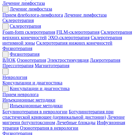
Лечение лимфостаза
Лечение лимфостаза
Прием флеболога-лимфолога
Лечение лимфостаза
Склеротерапия
Склеротерапия
Foam-form склеротерапия
FILM-склеротерапия
Склеротерапия
верхних конечностей
ЭХО-склеротерапия
Склеротерапия
интимной зоны
Склеротерапия нижних конечностей
Физиотерапия
Физиотерапия
ВЛОК
Озонотерапия
Электростимуляция
Лазеротерапия
Прессотерапия
Магнитотерапия
Неврология
Консультации и диагностика
Консультации и диагностика
Прием невролога
Инъекционные методики
Инъекционные методики
Ботулинотерапия в неврологии
Ботулинотерапия при
спастической кривошее (цервикальной дистонии)
Лечение
мигрени ботулотоксином
Лечебные блокады
Инфузионная
терапия
Озонотерапия в неврологии
Физиотерапия