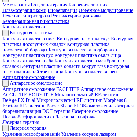
Мезотерапия
Ботулинотерапия
Биоревитализация
Плазмотерапия кожи
Биорепарация
Объемное моделирование
Лечение гипергидроза
Реструктуризация кожи
Безоперационная ринопластика
Контурная пластика
Контурная пластика
Контурная пластика носа
Контурная пластика скул
Контурная
пластика носогубных складок
Контурная пластика
носослезной борозды
Контурная пластика подбородка
Контурная пластика губ
Контурная пластика овала лица
Контурная пластика лба
Контурная пластика межбровных
складок
Контурная пластика области вокруг глаз
Контурная
пластика нижней трети лица
Контурная пластика шеи
Аппаратное омоложение
Аппаратное омоложение
Аппаратное омоложение FACETITE
Аппаратное омоложение
ACCUTITE
BODYTITE
Микроигольчатый RF-лифтинг
DeAge EX Dual
Микроигольчатый RF-лифтинг Morpheus 8
Fractora
RF-лифтинг Power Shape
ELOS-омоложение
Лазерная
биоревитализация
DOT-терапия
Лазерное омоложение
Псевдоблефаропластика
Лазерная шлифовка
Лазерная терапия
Лазерная терапия
Удаление новообразований
Удаление сосудов лазером