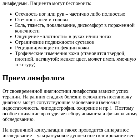
лимфедемы. Пациента могут беспокоить:
Отечность ног или рук – частично либо полностью
Отечность шеи и головы
Боль, тяжесть, покалывание, дискомфорт в пораженной
конечности
Ощущение «плотности» в руках и/или ногах
Ограничение подвижности суставов
Рецидивирующие инфекции кожи
Трофические изменения кожи (становится твердой,
плотной, натянутой; меняет цвет, может иметь ямочную
текстуру)
Прием лимфолога
От своевременной диагностики лимфостаза зависит успех
терапии. На ранних стадиях болезни осложнить постановку
диагноза могут сопутствующие заболевания (венозная
недостаточность, липодистрофия, ожирение и пр.). Поэтому
особое внимание врач уделяет сбору анамнеза и физикальному
обследованию.
На первичной консультации также проводится аппаратное
исследование – ультразвуковое дуплексное сканирование вен