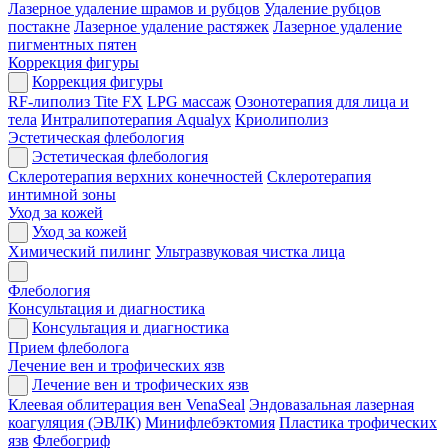
Лазерное удаление шрамов и рубцов
Удаление рубцов
постакне
Лазерное удаление растяжек
Лазерное удаление
пигментных пятен
Коррекция фигуры
Коррекция фигуры
RF-липолиз Tite FX
LPG массаж
Озонотерапия для лица и
тела
Интралипотерапия Aqualyx
Криолиполиз
Эстетическая флебология
Эстетическая флебология
Склеротерапия верхних конечностей
Склеротерапия
интимной зоны
Уход за кожей
Уход за кожей
Химический пилинг
Ультразвуковая чистка лица
Флебология
Консультация и диагностика
Консультация и диагностика
Прием флеболога
Лечение вен и трофических язв
Лечение вен и трофических язв
Клеевая облитерация вен VenaSeal
Эндовазальная лазерная
коагуляция (ЭВЛК)
Минифлебэктомия
Пластика трофических
язв
Флебогриф