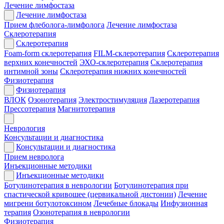
Лечение лимфостаза
Лечение лимфостаза
Прием флеболога-лимфолога
Лечение лимфостаза
Склеротерапия
Склеротерапия
Foam-form склеротерапия
FILM-склеротерапия
Склеротерапия
верхних конечностей
ЭХО-склеротерапия
Склеротерапия
интимной зоны
Склеротерапия нижних конечностей
Физиотерапия
Физиотерапия
ВЛОК
Озонотерапия
Электростимуляция
Лазеротерапия
Прессотерапия
Магнитотерапия
Неврология
Консультации и диагностика
Консультации и диагностика
Прием невролога
Инъекционные методики
Инъекционные методики
Ботулинотерапия в неврологии
Ботулинотерапия при
спастической кривошее (цервикальной дистонии)
Лечение
мигрени ботулотоксином
Лечебные блокады
Инфузионная
терапия
Озонотерапия в неврологии
Физиотерапия