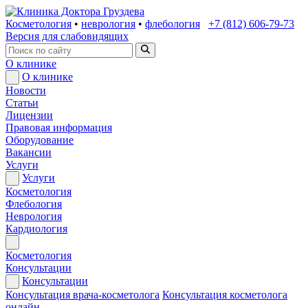
Косметология
•
неврология
•
флебология
+7 (812) 606-79-73
Версия для слабовидящих
О клинике
О клинике
Новости
Статьи
Лицензии
Правовая информация
Оборудование
Вакансии
Услуги
Услуги
Косметология
Флебология
Неврология
Кардиология
Косметология
Консультации
Консультации
Консультация врача-косметолога
Консультация косметолога
онлайн