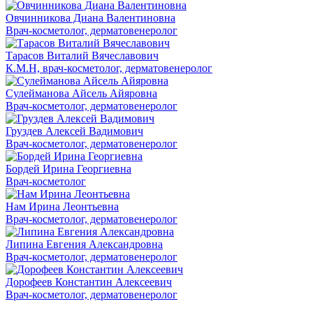
Овчинникова Диана Валентиновна
Врач-косметолог, дерматовенеролог
Тарасов Виталий Вячеславович
К.М.Н, врач-косметолог, дерматовенеролог
Сулейманова Айсель Айяровна
Врач-косметолог, дерматовенеролог
Груздев Алексей Вадимович
Врач-косметолог, дерматовенеролог
Бордей Ирина Георгиевна
Врач-косметолог
Нам Ирина Леонтьевна
Врач-косметолог, дерматовенеролог
Липина Евгения Александровна
Врач-косметолог, дерматовенеролог
Дорофеев Константин Алексеевич
Врач-косметолог, дерматовенеролог