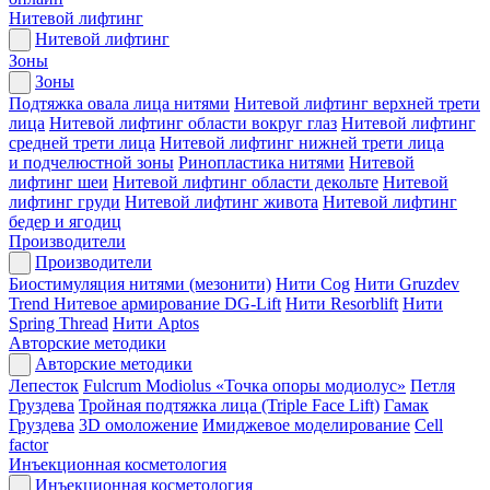
Нитевой лифтинг
Нитевой лифтинг
Зоны
Зоны
Подтяжка овала лица нитями
Нитевой лифтинг верхней трети
лица
Нитевой лифтинг области вокруг глаз
Нитевой лифтинг
средней трети лица
Нитевой лифтинг нижней трети лица
и подчелюстной зоны
Ринопластика нитями
Нитевой
лифтинг шеи
Нитевой лифтинг области декольте
Нитевой
лифтинг груди
Нитевой лифтинг живота
Нитевой лифтинг
бедер и ягодиц
Производители
Производители
Биостимуляция нитями (мезонити)
Нити Cog
Нити Gruzdev
Trend
Нитевое армирование DG-Lift
Нити Resorblift
Нити
Spring Thread
Нити Aptos
Авторские методики
Авторские методики
Лепесток
Fulcrum Modiolus «Точка опоры модиолус»
Петля
Груздева
Тройная подтяжка лица (Triple Face Lift)
Гамак
Груздева
3D омоложение
Имиджевое моделирование
Cell
factor
Инъекционная косметология
Инъекционная косметология