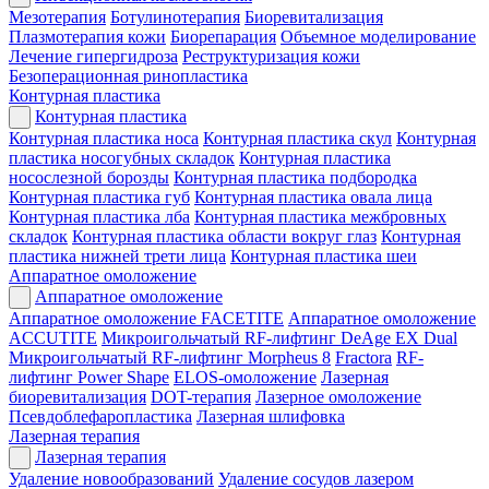
Мезотерапия
Ботулинотерапия
Биоревитализация
Плазмотерапия кожи
Биорепарация
Объемное моделирование
Лечение гипергидроза
Реструктуризация кожи
Безоперационная ринопластика
Контурная пластика
Контурная пластика
Контурная пластика носа
Контурная пластика скул
Контурная
пластика носогубных складок
Контурная пластика
носослезной борозды
Контурная пластика подбородка
Контурная пластика губ
Контурная пластика овала лица
Контурная пластика лба
Контурная пластика межбровных
складок
Контурная пластика области вокруг глаз
Контурная
пластика нижней трети лица
Контурная пластика шеи
Аппаратное омоложение
Аппаратное омоложение
Аппаратное омоложение FACETITE
Аппаратное омоложение
ACCUTITE
Микроигольчатый RF-лифтинг DeAge EX Dual
Микроигольчатый RF-лифтинг Morpheus 8
Fractora
RF-
лифтинг Power Shape
ELOS-омоложение
Лазерная
биоревитализация
DOT-терапия
Лазерное омоложение
Псевдоблефаропластика
Лазерная шлифовка
Лазерная терапия
Лазерная терапия
Удаление новообразований
Удаление сосудов лазером