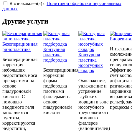
Я ознакомлен(а) с
Политикой обработки персональных
данных
.
Другие услуги
Биоревита
Безоперационная
Инъекцион
ринопластика
Контурная
омоложени
пластика
Контурная
Безоперационная
препарата
подбородка
пластика
коррекция
гиалуроно
носогубных
небольших
Безоперационная
Эффект дос
складок
недостатков носа
коррекция
счет восп
препаратами на
формы
Омоложение,
дефицита 
основе
подбородка
увлажнение и
разглажив
гиалуроновой
плотными
устранение
морщинки
кислоты. С
филлерами на
глубоких
выравнива
помощью
основе
морщин в зоне
рельеф, за
вводимого геля
гиалуроновой
носогубного
процессы с
заполняются
кислоты.
треугольника с
пустоты,
помощью
корректируются
филлеров
недостатки,
(наполнителей)