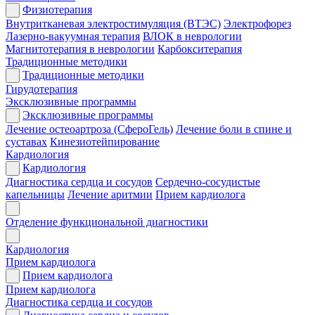
Физиотерапия
Внутритканевая электростимуляция (ВТЭС)
Электрофорез
Лазерно-вакуумная терапия
ВЛОК в неврологии
Магнитотерапия в неврологии
Карбокситерапия
Традиционные методики
Традиционные методики
Гирудотерапия
Эксклюзивные программы
Эксклюзивные программы
Лечение остеоартроза (СфероГель)
Лечение боли в спине и
суставах
Кинезиотейпирование
Кардиология
Кардиология
Диагностика сердца и сосудов
Сердечно-сосудистые
капельницы
Лечение аритмии
Прием кардиолога
Отделение функциональной диагностики
Кардиология
Прием кардиолога
Прием кардиолога
Прием кардиолога
Диагностика сердца и сосудов