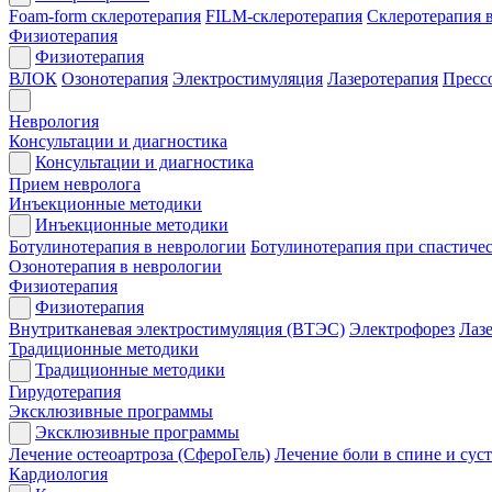
Foam-form склеротерапия
FILM-склеротерапия
Склеротерапия 
Физиотерапия
Физиотерапия
ВЛОК
Озонотерапия
Электростимуляция
Лазеротерапия
Пресс
Неврология
Консультации и диагностика
Консультации и диагностика
Прием невролога
Инъекционные методики
Инъекционные методики
Ботулинотерапия в неврологии
Ботулинотерапия при спастиче
Озонотерапия в неврологии
Физиотерапия
Физиотерапия
Внутритканевая электростимуляция (ВТЭС)
Электрофорез
Лаз
Традиционные методики
Традиционные методики
Гирудотерапия
Эксклюзивные программы
Эксклюзивные программы
Лечение остеоартроза (СфероГель)
Лечение боли в спине и сус
Кардиология