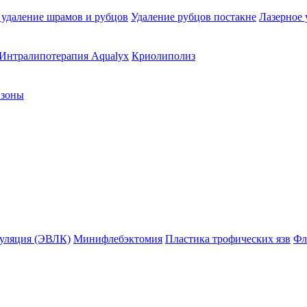
 удаление шрамов и рубцов
Удаление рубцов постакне
Лазерное 
Интралипотерапия Aqualyx
Криолиполиз
 зоны
гуляция (ЭВЛК)
Минифлебэктомия
Пластика трофических язв
Фл