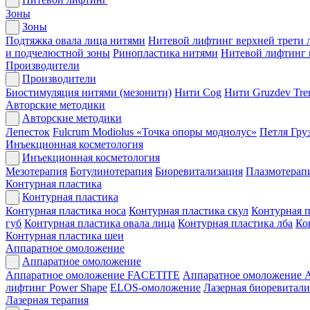
Зоны
Зоны
Подтяжка овала лица нитями
Нитевой лифтинг верхней трети 
и подчелюстной зоны
Ринопластика нитями
Нитевой лифтинг
Производители
Производители
Биостимуляция нитями (мезонити)
Нити Cog
Нити Gruzdev Tr
Авторские методики
Авторские методики
Лепесток
Fulcrum Modiolus «Точка опоры модиолус»
Петля Гру
Инъекционная косметология
Инъекционная косметология
Мезотерапия
Ботулинотерапия
Биоревитализация
Плазмотерап
Контурная пластика
Контурная пластика
Контурная пластика носа
Контурная пластика скул
Контурная п
губ
Контурная пластика овала лица
Контурная пластика лба
Ко
Контурная пластика шеи
Аппаратное омоложение
Аппаратное омоложение
Аппаратное омоложение FACETITE
Аппаратное омоложение
лифтинг Power Shape
ELOS-омоложение
Лазерная биоревитали
Лазерная терапия