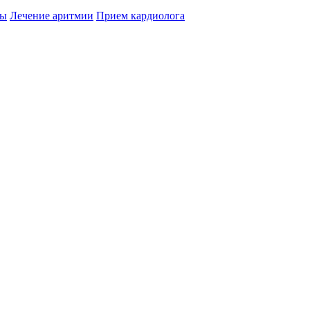
цы
Лечение аритмии
Прием кардиолога