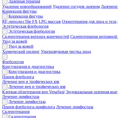
Лазерная терапия
Удаление новообразований
Удаление сосудов лазером
Лазерное
Коррекция фигуры
Коррекция фигуры
RF-липолиз Tite FX
LPG массаж
Озонотерапия для лица и тела
Эстетическая флебология
Эстетическая флебология
Склеротерапия верхних конечностей
Склеротерапия интимной
Уход за кожей
Уход за кожей
Химический пилинг
Ультразвуковая чистка лица
Флебология
Консультация и диагностика
Консультация и диагностика
Прием флеболога
Лечение вен и трофических язв
Лечение вен и трофических язв
Клеевая облитерация вен VenaSeal
Эндовазальная лазерная коа
Лечение лимфостаза
Лечение лимфостаза
Прием флеболога-лимфолога
Лечение лимфостаза
Склеротерапия
Склеротерапия