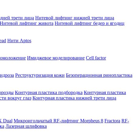
дней трети лица
Нитевой лифтинг нижней трети лица
Нитевой лифтинг живота
Нитевой лифтинг бедер и ягодиц
ead
Нити Aptos
 омоложение
Имиджевое моделирование
Cell factor
идроза
Реструктуризация кожи
Безоперационная ринопластика
орозды
Контурная пластика подбородка
Контурная пластика
сти вокруг глаз
Контурная пластика нижней трети лица
X Dual
Микроигольчатый RF-лифтинг Morpheus 8
Fractora
RF-
ка
Лазерная шлифовка