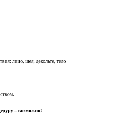
вия: лицо, шея, декольте, тело
ством.
цедуру – возможно!