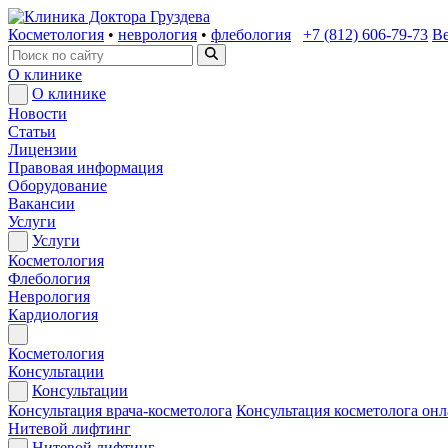
Косметология
•
неврология
•
флебология
+7 (812) 606-79-73
Ве
О клинике
О клинике
Новости
Статьи
Лицензии
Правовая информация
Оборудование
Вакансии
Услуги
Услуги
Косметология
Флебология
Неврология
Кардиология
Косметология
Консультации
Консультации
Консультация врача-косметолога
Консультация косметолога он
Нитевой лифтинг
Нитевой лифтинг