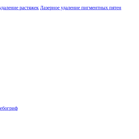
удаление растяжек
Лазерное удаление пигментных пятен
ебогриф