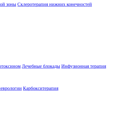
ой зоны
Склеротерапия нижних конечностей
отоксином
Лечебные блокады
Инфузионная терапия
неврологии
Карбокситерапия