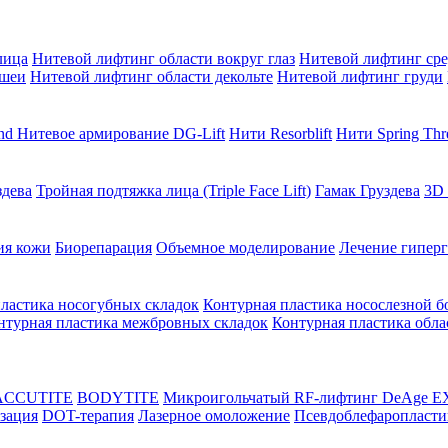
лица
Нитевой лифтинг области вокруг глаз
Нитевой лифтинг сре
 шеи
Нитевой лифтинг области декольте
Нитевой лифтинг груди
end
Нитевое армирование DG-Lift
Нити Resorblift
Нити Spring Thr
здева
Тройная подтяжка лица (Triple Face Lift)
Гамак Груздева
3D
ия кожи
Биорепарация
Объемное моделирование
Лечение гиперг
ластика носогубных складок
Контурная пластика носослезной б
нтурная пластика межбровных складок
Контурная пластика обла
 ACCUTITE
BODYTITE
Микроигольчатый RF-лифтинг DeAge E
зация
DOT-терапия
Лазерное омоложение
Псевдоблефаропласти