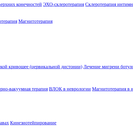
верхних конечностей
ЭХО-склеротерапия
Склеротерапия интимн
отерапия
Магнитотерапия
ской кривошее (цервикальной дистонии)
Лечение мигрени ботул
ерно-вакуумная терапия
ВЛОК в неврологии
Магнитотерапия в 
тавах
Кинезиотейпирование