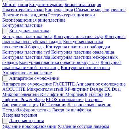
Мезотерапия
Ботулинотерапия
Биоревитализация
Плазмотерапия кожи
Биорепарация
Объемное моделирование
Лечение гипергидроза
Реструктуризация кожи
Безоперационная ринопластика
Контурная пластика
Контурная пластика
Контурная пластика носа
Контурная пластика скул
Контурная
пластика носогубных складок
Контурная пластика
носослезной борозды
Контурная пластика подбородка
Контурная пластика губ
Контурная пластика овала лица
Контурная пластика лба
Контурная пластика межбровных
складок
Контурная пластика области вокруг глаз
Контурная
пластика нижней трети лица
Контурная пластика шеи
Аппаратное омоложение
Аппаратное омоложение
Аппаратное омоложение FACETITE
Аппаратное омоложение
ACCUTITE
Микроигольчатый RF-лифтинг DeAge EX Dual
Микроигольчатый RF-лифтинг Morpheus 8
Fractora
RF-
лифтинг Power Shape
ELOS-омоложение
Лазерная
биоревитализация
DOT-терапия
Лазерное омоложение
Псевдоблефаропластика
Лазерная шлифовка
Лазерная терапия
Лазерная терапия
Удаление новообразований
Удаление сосудов лазером