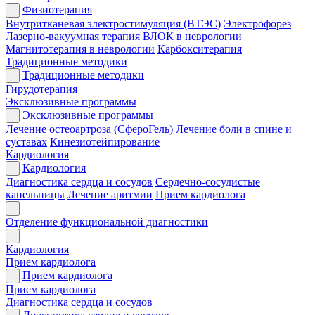
Физиотерапия
Внутритканевая электростимуляция (ВТЭС)
Электрофорез
Лазерно-вакуумная терапия
ВЛОК в неврологии
Магнитотерапия в неврологии
Карбокситерапия
Традиционные методики
Традиционные методики
Гирудотерапия
Эксклюзивные программы
Эксклюзивные программы
Лечение остеоартроза (СфероГель)
Лечение боли в спине и
суставах
Кинезиотейпирование
Кардиология
Кардиология
Диагностика сердца и сосудов
Сердечно-сосудистые
капельницы
Лечение аритмии
Прием кардиолога
Отделение функциональной диагностики
Кардиология
Прием кардиолога
Прием кардиолога
Прием кардиолога
Диагностика сердца и сосудов