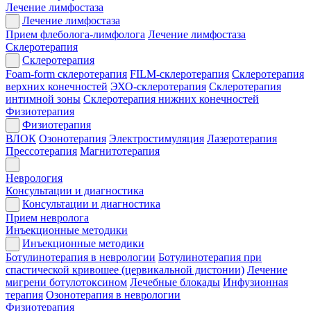
Лечение лимфостаза
Лечение лимфостаза
Прием флеболога-лимфолога
Лечение лимфостаза
Склеротерапия
Склеротерапия
Foam-form склеротерапия
FILM-склеротерапия
Склеротерапия
верхних конечностей
ЭХО-склеротерапия
Склеротерапия
интимной зоны
Склеротерапия нижних конечностей
Физиотерапия
Физиотерапия
ВЛОК
Озонотерапия
Электростимуляция
Лазеротерапия
Прессотерапия
Магнитотерапия
Неврология
Консультации и диагностика
Консультации и диагностика
Прием невролога
Инъекционные методики
Инъекционные методики
Ботулинотерапия в неврологии
Ботулинотерапия при
спастической кривошее (цервикальной дистонии)
Лечение
мигрени ботулотоксином
Лечебные блокады
Инфузионная
терапия
Озонотерапия в неврологии
Физиотерапия