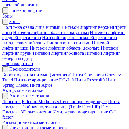
Нитевой лифтинг
Нитевой лифтинг
Зоны
Зоны
Подтяжка овала лица нитями
Нитевой лифтинг верхней трети
лица
Нитевой лифтинг области вокруг глаз
Нитевой лифтинг
средней трети лица
Нитевой лифтинг нижней трети лица
и подчелюстной зоны
Ринопластика нитями
Нитевой
лифтинг шеи
Нитевой лифтинг области декольте
Нитевой
лифтинг груди
Нитевой лифтинг живота
Нитевой лифтинг
бедер и ягодиц
Производители
Производители
Биостимуляция нитями (мезонити)
Нити Cog
Нити Gruzdev
Trend
Нитевое армирование DG-Lift
Нити Resorblift
Нити
Spring Thread
Нити Aptos
Авторские методики
Авторские методики
Лепесток
Fulcrum Modiolus «Точка опоры модиолус»
Петля
Груздева
Тройная подтяжка лица (Triple Face Lift)
Гамак
Груздева
3D омоложение
Имиджевое моделирование
Cell
factor
Инъекционная косметология
Инъекционная косметология