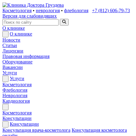
Косметология
•
неврология
•
флебология
+7 (812) 606-79-73
Версия для слабовидящих
О клинике
О клинике
Новости
Статьи
Лицензии
Правовая информация
Оборудование
Вакансии
Услуги
Услуги
Косметология
Флебология
Неврология
Кардиология
Косметология
Консультации
Консультации
Консультация врача-косметолога
Консультация косметолога
онлайн