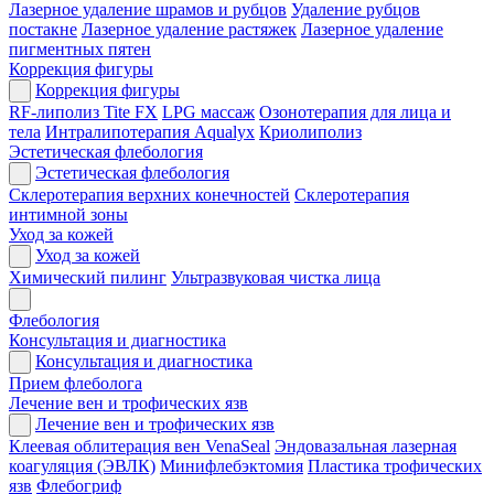
Лазерное удаление шрамов и рубцов
Удаление рубцов
постакне
Лазерное удаление растяжек
Лазерное удаление
пигментных пятен
Коррекция фигуры
Коррекция фигуры
RF-липолиз Tite FX
LPG массаж
Озонотерапия для лица и
тела
Интралипотерапия Aqualyx
Криолиполиз
Эстетическая флебология
Эстетическая флебология
Склеротерапия верхних конечностей
Склеротерапия
интимной зоны
Уход за кожей
Уход за кожей
Химический пилинг
Ультразвуковая чистка лица
Флебология
Консультация и диагностика
Консультация и диагностика
Прием флеболога
Лечение вен и трофических язв
Лечение вен и трофических язв
Клеевая облитерация вен VenaSeal
Эндовазальная лазерная
коагуляция (ЭВЛК)
Минифлебэктомия
Пластика трофических
язв
Флебогриф