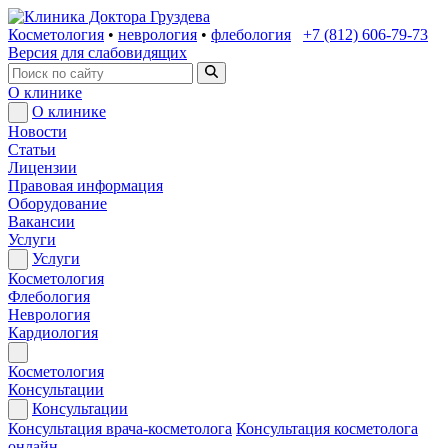
Косметология
•
неврология
•
флебология
+7 (812) 606-79-73
Версия для слабовидящих
О клинике
О клинике
Новости
Статьи
Лицензии
Правовая информация
Оборудование
Вакансии
Услуги
Услуги
Косметология
Флебология
Неврология
Кардиология
Косметология
Консультации
Консультации
Консультация врача-косметолога
Консультация косметолога
онлайн