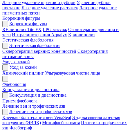
Лазерное удаление шрамов и рубцов
Удаление рубцов
постакне
Лазерное удаление растяжек
Лазерное удаление
пигментных пятен
Коррекция фигуры
Коррекция фигуры
RF-липолиз Tite FX
LPG массаж
Озонотерапия для лица и
тела
Интралипотерапия Aqualyx
Криолиполиз
Эстетическая флебология
Эстетическая флебология
Склеротерапия верхних конечностей
Склеротерапия
интимной зоны
Уход за кожей
Уход за кожей
Химический пилинг
Ультразвуковая чистка лица
Флебология
Консультация и диагностика
Консультация и диагностика
Прием флеболога
Лечение вен и трофических язв
Лечение вен и трофических язв
Клеевая облитерация вен VenaSeal
Эндовазальная лазерная
коагуляция (ЭВЛК)
Минифлебэктомия
Пластика трофических
язв
Флебогриф