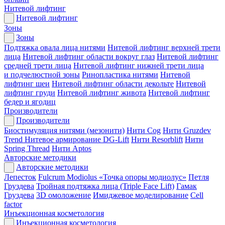
Нитевой лифтинг
Нитевой лифтинг
Зоны
Зоны
Подтяжка овала лица нитями
Нитевой лифтинг верхней трети
лица
Нитевой лифтинг области вокруг глаз
Нитевой лифтинг
средней трети лица
Нитевой лифтинг нижней трети лица
и подчелюстной зоны
Ринопластика нитями
Нитевой
лифтинг шеи
Нитевой лифтинг области декольте
Нитевой
лифтинг груди
Нитевой лифтинг живота
Нитевой лифтинг
бедер и ягодиц
Производители
Производители
Биостимуляция нитями (мезонити)
Нити Cog
Нити Gruzdev
Trend
Нитевое армирование DG-Lift
Нити Resorblift
Нити
Spring Thread
Нити Aptos
Авторские методики
Авторские методики
Лепесток
Fulcrum Modiolus «Точка опоры модиолус»
Петля
Груздева
Тройная подтяжка лица (Triple Face Lift)
Гамак
Груздева
3D омоложение
Имиджевое моделирование
Cell
factor
Инъекционная косметология
Инъекционная косметология