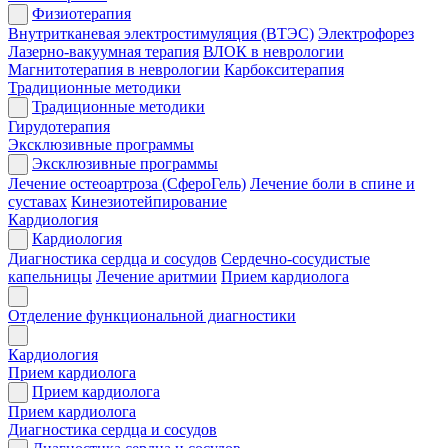
Физиотерапия
Внутритканевая электростимуляция (ВТЭС)
Электрофорез
Лазерно-вакуумная терапия
ВЛОК в неврологии
Магнитотерапия в неврологии
Карбокситерапия
Традиционные методики
Традиционные методики
Гирудотерапия
Эксклюзивные программы
Эксклюзивные программы
Лечение остеоартроза (СфероГель)
Лечение боли в спине и
суставах
Кинезиотейпирование
Кардиология
Кардиология
Диагностика сердца и сосудов
Сердечно-сосудистые
капельницы
Лечение аритмии
Прием кардиолога
Отделение функциональной диагностики
Кардиология
Прием кардиолога
Прием кардиолога
Прием кардиолога
Диагностика сердца и сосудов