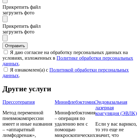
Прикрепить файл
загрузить фото
Прикрепить файл
загрузить фото
Отправить
Я даю согласие на обработку персональных данных на
условиях, изложенных в
Политике обработки персональных
данных
.
Я ознакомлен(а) с
Политикой обработки персональных
данных
.
Другие услуги
Прессотерапия
Минифлебэктомия
Эндовазальная
лазерная
Метод переменной
Минифлебэктомия
коагуляция (ЭВЛК)
пневмокомпрессии
– операция по
имеет и иные названия
удалению вен с
Если у вас варикоз,
– «аппаратный
помощью
то это еще не
лимфодренаж»,
микроскопических
значит, что