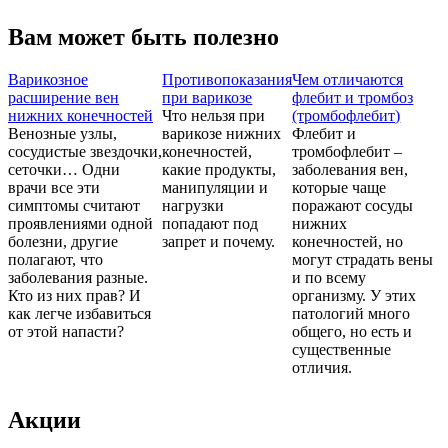
Вам может быть полезно
Варикозное
Противопоказания
Чем отличаются
расширение вен
при варикозе
флебит и тромбоз
нижних конечностей
Что нельзя при
(тромбофлебит)
Венозные узлы,
варикозе нижних
Флебит и
сосудистые звездочки,
конечностей,
тромбофлебит –
сеточки… Одни
какие продукты,
заболевания вен,
врачи все эти
манипуляции и
которые чаще
симптомы считают
нагрузки
поражают сосуды
проявлениями одной
попадают под
нижних
болезни, другие
запрет и почему.
конечностей, но
полагают, что
могут страдать вены
заболевания разные.
и по всему
Кто из них прав? И
организму. У этих
как легче избавиться
патологий много
от этой напасти?
общего, но есть и
существенные
отличия.
Акции