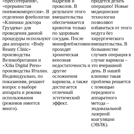
«прессотерапия»,
надрезов и
придется делать
«прерывистая
проколов. В
операцию! Новые
пневмокомпрессия». В
результате этого
медицинские
отделении флебологии
вмешательства
технологии
«Клиники доктора
обеспечивается
позволяют
Груздева» для
кровоток только
избавиться от этого
проведения данной
по здоровым
недуга без
процедуры используют
сосудам. После
хирургического
два аппарата: «Body
минифлебэктомии
вмешательства.
В
Beauty Clinic»
проходят
большинстве
производства
хроническая
случаев операция в
Великобритании и
венозная
случае варикоза –
«Xilia Digital Press»
недостаточность и
это вчерашний
производства Италии.
другие
день. В нашей
Индивидуально, по
осложнения
клинике такая
показаниям, решают
варикоза, а также
проблема решается
вопрос о выборе
достигается
с помощью
аппарата и режима
отличный
передового
использования
эстетический
аппаратного
(режимов имеется
эффект.
метода –
много).
эндовазальной
лазерной
коагуляции
(ЭВЛК).