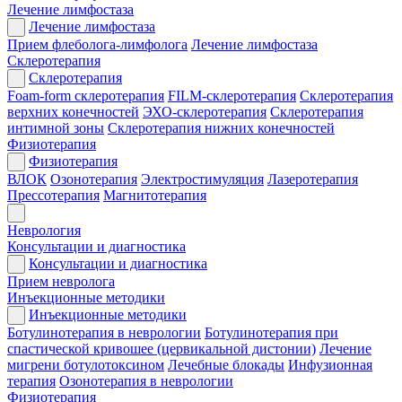
Лечение лимфостаза
Лечение лимфостаза
Прием флеболога-лимфолога
Лечение лимфостаза
Склеротерапия
Склеротерапия
Foam-form склеротерапия
FILM-склеротерапия
Склеротерапия
верхних конечностей
ЭХО-склеротерапия
Склеротерапия
интимной зоны
Склеротерапия нижних конечностей
Физиотерапия
Физиотерапия
ВЛОК
Озонотерапия
Электростимуляция
Лазеротерапия
Прессотерапия
Магнитотерапия
Неврология
Консультации и диагностика
Консультации и диагностика
Прием невролога
Инъекционные методики
Инъекционные методики
Ботулинотерапия в неврологии
Ботулинотерапия при
спастической кривошее (цервикальной дистонии)
Лечение
мигрени ботулотоксином
Лечебные блокады
Инфузионная
терапия
Озонотерапия в неврологии
Физиотерапия