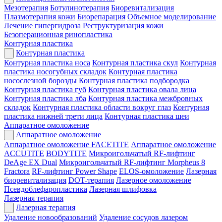
Мезотерапия
Ботулинотерапия
Биоревитализация
Плазмотерапия кожи
Биорепарация
Объемное моделирование
Лечение гипергидроза
Реструктуризация кожи
Безоперационная ринопластика
Контурная пластика
Контурная пластика
Контурная пластика носа
Контурная пластика скул
Контурная
пластика носогубных складок
Контурная пластика
носослезной борозды
Контурная пластика подбородка
Контурная пластика губ
Контурная пластика овала лица
Контурная пластика лба
Контурная пластика межбровных
складок
Контурная пластика области вокруг глаз
Контурная
пластика нижней трети лица
Контурная пластика шеи
Аппаратное омоложение
Аппаратное омоложение
Аппаратное омоложение FACETITE
Аппаратное омоложение
ACCUTITE
BODYTITE
Микроигольчатый RF-лифтинг
DeAge EX Dual
Микроигольчатый RF-лифтинг Morpheus 8
Fractora
RF-лифтинг Power Shape
ELOS-омоложение
Лазерная
биоревитализация
DOT-терапия
Лазерное омоложение
Псевдоблефаропластика
Лазерная шлифовка
Лазерная терапия
Лазерная терапия
Удаление новообразований
Удаление сосудов лазером