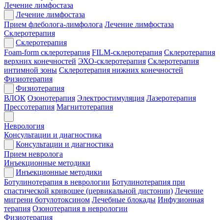
Лечение лимфостаза
Лечение лимфостаза
Прием флеболога-лимфолога
Лечение лимфостаза
Склеротерапия
Склеротерапия
Foam-form склеротерапия
FILM-склеротерапия
Склеротерапия
верхних конечностей
ЭХО-склеротерапия
Склеротерапия
интимной зоны
Склеротерапия нижних конечностей
Физиотерапия
Физиотерапия
ВЛОК
Озонотерапия
Электростимуляция
Лазеротерапия
Прессотерапия
Магнитотерапия
Неврология
Консультации и диагностика
Консультации и диагностика
Прием невролога
Инъекционные методики
Инъекционные методики
Ботулинотерапия в неврологии
Ботулинотерапия при
спастической кривошее (цервикальной дистонии)
Лечение
мигрени ботулотоксином
Лечебные блокады
Инфузионная
терапия
Озонотерапия в неврологии
Физиотерапия