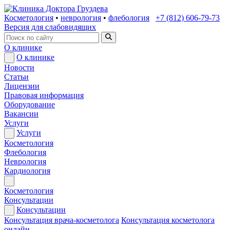
Косметология
•
неврология
•
флебология
+7 (812) 606-79-73
Версия для слабовидящих
О клинике
О клинике
Новости
Статьи
Лицензии
Правовая информация
Оборудование
Вакансии
Услуги
Услуги
Косметология
Флебология
Неврология
Кардиология
Косметология
Консультации
Консультации
Консультация врача-косметолога
Консультация косметолога
онлайн