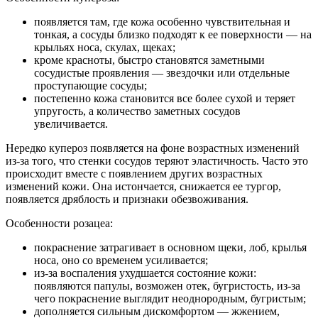
появляется там, где кожа особенно чувствительная и
тонкая, а сосуды близко подходят к ее поверхности — на
крыльях носа, скулах, щеках;
кроме красноты, быстро становятся заметными
сосудистые проявления — звездочки или отдельные
проступающие сосуды;
постепенно кожа становится все более сухой и теряет
упругость, а количество заметных сосудов
увеличивается.
Нередко купероз появляется на фоне возрастных изменений
из-за того, что стенки сосудов теряют эластичность. Часто это
происходит вместе с появлением других возрастных
изменений кожи. Она истончается, снижается ее тургор,
появляется дряблость и признаки обезвоживания.
Особенности розацеа:
покраснение затрагивает в основном щеки, лоб, крылья
носа, оно со временем усиливается;
из-за воспаления ухудшается состояние кожи:
появляются папулы, возможен отек, бугристость, из-за
чего покраснение выглядит неоднородным, бугристым;
дополняется сильным дискомфортом — жжением,