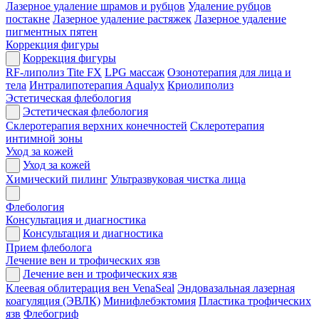
Лазерное удаление шрамов и рубцов
Удаление рубцов
постакне
Лазерное удаление растяжек
Лазерное удаление
пигментных пятен
Коррекция фигуры
Коррекция фигуры
RF-липолиз Tite FX
LPG массаж
Озонотерапия для лица и
тела
Интралипотерапия Aqualyx
Криолиполиз
Эстетическая флебология
Эстетическая флебология
Склеротерапия верхних конечностей
Склеротерапия
интимной зоны
Уход за кожей
Уход за кожей
Химический пилинг
Ультразвуковая чистка лица
Флебология
Консультация и диагностика
Консультация и диагностика
Прием флеболога
Лечение вен и трофических язв
Лечение вен и трофических язв
Клеевая облитерация вен VenaSeal
Эндовазальная лазерная
коагуляция (ЭВЛК)
Минифлебэктомия
Пластика трофических
язв
Флебогриф