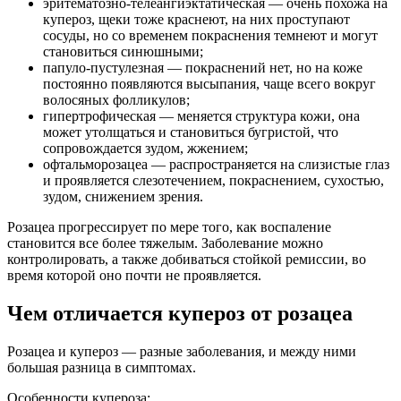
эритематозно-телеангиэктатическая — очень похожа на
купероз, щеки тоже краснеют, на них проступают
сосуды, но со временем покраснения темнеют и могут
становиться синюшными;
папуло-пустулезная — покраснений нет, но на коже
постоянно появляются высыпания, чаще всего вокруг
волосяных фолликулов;
гипертрофическая — меняется структура кожи, она
может утолщаться и становиться бугристой, что
сопровождается зудом, жжением;
офтальморозацеа — распространяется на слизистые глаз
и проявляется слезотечением, покраснением, сухостью,
зудом, снижением зрения.
Розацеа прогрессирует по мере того, как воспаление
становится все более тяжелым. Заболевание можно
контролировать, а также добиваться стойкой ремиссии, во
время которой оно почти не проявляется.
Чем отличается купероз от розацеа
Розацеа и купероз — разные заболевания, и между ними
большая разница в симптомах.
Особенности купероза: