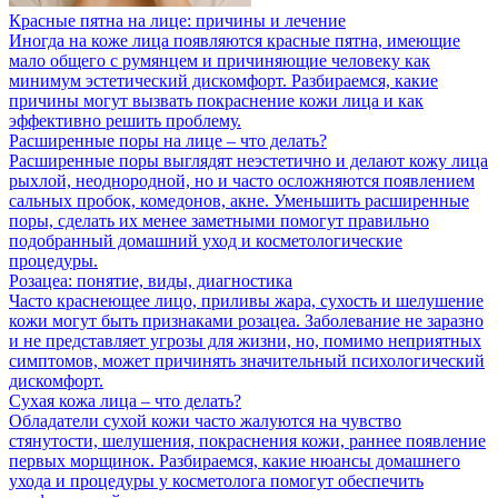
Красные пятна на лице: причины и лечение
Иногда на коже лица появляются красные пятна, имеющие
мало общего с румянцем и причиняющие человеку как
минимум эстетический дискомфорт. Разбираемся, какие
причины могут вызвать покраснение кожи лица и как
эффективно решить проблему.
Расширенные поры на лице – что делать?
Расширенные поры выглядят неэстетично и делают кожу лица
рыхлой, неоднородной, но и часто осложняются появлением
сальных пробок, комедонов, акне. Уменьшить расширенные
поры, сделать их менее заметными помогут правильно
подобранный домашний уход и косметологические
процедуры.
Розацеа: понятие, виды, диагностика
Часто краснеющее лицо, приливы жара, сухость и шелушение
кожи могут быть признаками розацеа. Заболевание не заразно
и не представляет угрозы для жизни, но, помимо неприятных
симптомов, может причинять значительный психологический
дискомфорт.
Сухая кожа лица – что делать?
Обладатели сухой кожи часто жалуются на чувство
стянутости, шелушения, покраснения кожи, раннее появление
первых морщинок. Разбираемся, какие нюансы домашнего
ухода и процедуры у косметолога помогут обеспечить