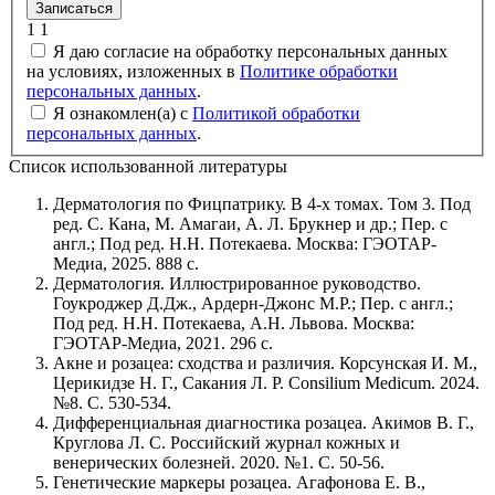
Записаться
1
1
Я даю согласие на обработку персональных данных
на условиях, изложенных в
Политике обработки
персональных данных
.
Я ознакомлен(а) с
Политикой обработки
персональных данных
.
Список использованной литературы
Дерматология по Фицпатрику. В 4-х томах. Том 3. Под
ред. С. Кана, М. Амагаи, А. Л. Брукнер и др.; Пер. с
англ.; Под ред. Н.Н. Потекаева. Москва: ГЭОТАР-
Медиа, 2025. 888 c.
Дерматология. Иллюстрированное руководство.
Гоукроджер Д.Дж., Ардерн-Джонс М.Р.; Пер. с англ.;
Под ред. Н.Н. Потекаева, А.Н. Львова. Москва:
ГЭОТАР-Медиа, 2021. 296 c.
Акне и розацеа: сходства и различия. Корсунская И. М.,
Церикидзе Н. Г., Сакания Л. Р. Consilium Medicum. 2024.
№8. С. 530-534.
Дифференциальная диагностика розацеа. Акимов В. Г.,
Круглова Л. С. Российский журнал кожных и
венерических болезней. 2020. №1. С. 50-56.
Генетические маркеры розацеа. Агафонова Е. В.,