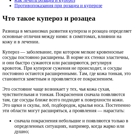
Как лечить розацеа и купероз
Противопоказания при розацеа и куперозе
Что такое купероз и розацеа
Разница в механизмах развития купероза и розацеа определяет
основные отличия между ними: в симптомах, влиянии на
кожу и в лечении.
Купероз — заболевание, при котором мелкие кровеносные
сосуды постоянно расширены. В норме их стенки эластичны,
и они быстро сужаются или расширяются, регулируя
кровоток. При куперозе сужения не происходит, и сосуды
постоянно остаются расширенными. Там, где кожа тонкая, это
становится заметным и проявляется ее покраснением.
Это состояние чаще возникает у тех, чья кожа сухая,
чувствительная и тонкая. Покраснения сначала появляются
там, где сосуды ближе всего подходят к поверхности кожи.
Это щеки и скулы, лоб, подбородок, крылья носа. Постепенно
эти области могут расширяться, а проявления — нарастать:
сначала покраснения небольшие и появляются только в
определенных ситуациях, например, когда жарко или
душно;