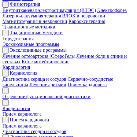
Физиотерапия
Внутритканевая электростимуляция (ВТЭС)
Электрофорез
Лазерно-вакуумная терапия
ВЛОК в неврологии
Магнитотерапия в неврологии
Карбокситерапия
Традиционные методики
Традиционные методики
Гирудотерапия
Эксклюзивные программы
Эксклюзивные программы
Лечение остеоартроза (СфероГель)
Лечение боли в спине и
суставах
Кинезиотейпирование
Кардиология
Кардиология
Диагностика сердца и сосудов
Сердечно-сосудистые
капельницы
Лечение аритмии
Прием кардиолога
Отделение функциональной диагностики
Кардиология
Прием кардиолога
Прием кардиолога
Прием кардиолога
Диагностика сердца и сосудов