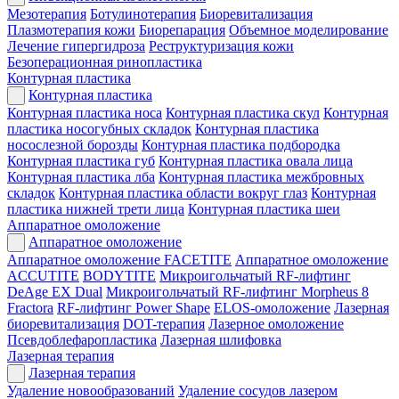
Мезотерапия
Ботулинотерапия
Биоревитализация
Плазмотерапия кожи
Биорепарация
Объемное моделирование
Лечение гипергидроза
Реструктуризация кожи
Безоперационная ринопластика
Контурная пластика
Контурная пластика
Контурная пластика носа
Контурная пластика скул
Контурная
пластика носогубных складок
Контурная пластика
носослезной борозды
Контурная пластика подбородка
Контурная пластика губ
Контурная пластика овала лица
Контурная пластика лба
Контурная пластика межбровных
складок
Контурная пластика области вокруг глаз
Контурная
пластика нижней трети лица
Контурная пластика шеи
Аппаратное омоложение
Аппаратное омоложение
Аппаратное омоложение FACETITE
Аппаратное омоложение
ACCUTITE
BODYTITE
Микроигольчатый RF-лифтинг
DeAge EX Dual
Микроигольчатый RF-лифтинг Morpheus 8
Fractora
RF-лифтинг Power Shape
ELOS-омоложение
Лазерная
биоревитализация
DOT-терапия
Лазерное омоложение
Псевдоблефаропластика
Лазерная шлифовка
Лазерная терапия
Лазерная терапия
Удаление новообразований
Удаление сосудов лазером