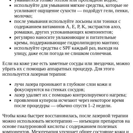
используйте для умывания мягкие средства, которые не
усиливают ощущение сухости — подойдут гели, пенки,
молочко;
после умывания используйте лосьоны или тоники с
содержанием витаминов A, E, P, K, экстрактов алоэ,
ромашки, других успокаивающих компонентов;
регулярно наносите увлажняющие и питательные
кремы, поддерживающие гидролипидную мантию;
используйте средства с SPF каждый раз, выходя на
улицу, даже если погода не слишком солнечная.
Если на коже уже есть заметные сосуды или звездочки, можно
убрать их с помощью аппаратных процедур. Для этого
используется лазерная терапия:
лучи лазера проникают в глубокие слои кожи и
фокусируются на стенках сосудов;
лазер удаляет их с помощью контролируемого нагрева;
проявления купероза исчезают через некоторое время
после процедуры — обычно спустя 1–2 недели.
Чтобы кожа быстрее восстановилась, после лазерной терапии
можно использовать мезотерапию — инъекции препаратов на
основе гиалуроновой кислоты с содержанием полезных
компонентов. Мезотерапия улучшает общее состояние кожи и