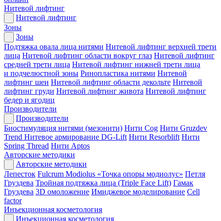
Нитевой лифтинг
Нитевой лифтинг
Зоны
Зоны
Подтяжка овала лица нитями
Нитевой лифтинг верхней трети
лица
Нитевой лифтинг области вокруг глаз
Нитевой лифтинг
средней трети лица
Нитевой лифтинг нижней трети лица
и подчелюстной зоны
Ринопластика нитями
Нитевой
лифтинг шеи
Нитевой лифтинг области декольте
Нитевой
лифтинг груди
Нитевой лифтинг живота
Нитевой лифтинг
бедер и ягодиц
Производители
Производители
Биостимуляция нитями (мезонити)
Нити Cog
Нити Gruzdev
Trend
Нитевое армирование DG-Lift
Нити Resorblift
Нити
Spring Thread
Нити Aptos
Авторские методики
Авторские методики
Лепесток
Fulcrum Modiolus «Точка опоры модиолус»
Петля
Груздева
Тройная подтяжка лица (Triple Face Lift)
Гамак
Груздева
3D омоложение
Имиджевое моделирование
Cell
factor
Инъекционная косметология
Инъекционная косметология