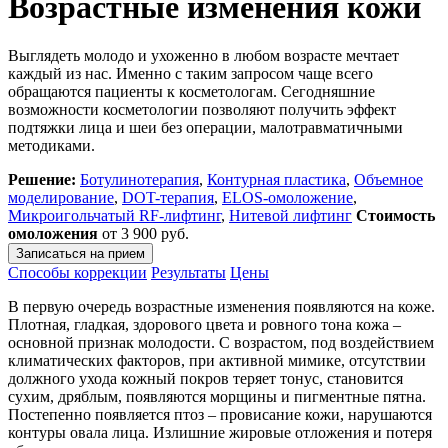
Возрастные изменения кожи
Выглядеть молодо и ухоженно в любом возрасте мечтает
каждый из нас. Именно с таким запросом чаще всего
обращаются пациенты к косметологам. Сегодняшние
возможности косметологии позволяют получить эффект
подтяжки лица и шеи без операции, малотравматичными
методиками.
Решение:
Ботулинотерапия
,
Контурная пластика
,
Объемное
моделирование
,
DOT-терапия
,
ELOS-омоложение
,
Микроигольчатый RF-лифтинг
,
Нитевой лифтинг
Стоимость
омоложения
от 3 900 руб.
Записаться на прием
Способы коррекции
Результаты
Цены
В первую очередь возрастные изменения появляются на коже.
Плотная, гладкая, здорового цвета и ровного тона кожа –
основной признак молодости. С возрастом, под воздействием
климатических факторов, при активной мимике, отсутствии
должного ухода кожный покров теряет тонус, становится
сухим, дряблым, появляются морщины и пигментные пятна.
Постепенно появляется птоз – провисание кожи, нарушаются
контуры овала лица. Излишние жировые отложения и потеря