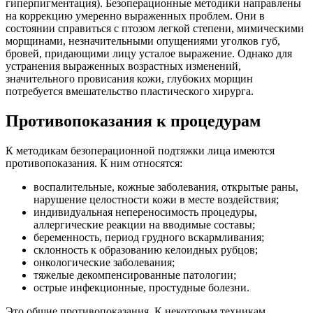
гиперпигментация). Безоперационные методики направлены
на коррекцию умеренно выраженных проблем. Они в
состоянии справиться с птозом легкой степени, мимическими
морщинами, незначительными опущениями уголков губ,
бровей, придающими лицу усталое выражение. Однако для
устранения выраженных возрастных изменений,
значительного провисания кожи, глубоких морщин
потребуется вмешательство пластического хирурга.
Противопоказания к процедурам
К методикам безоперационной подтяжки лица имеются
противопоказания. К ним относятся:
воспалительные, кожные заболевания, открытые раны,
нарушение целостности кожи в месте воздействия;
индивидуальная непереносимость процедуры,
аллергические реакции на вводимые составы;
беременность, период грудного вскармливания;
склонность к образованию келоидных рубцов;
онкологические заболевания;
тяжелые декомпенсированные патологии;
острые инфекционные, простудные болезни.
Это общие противопоказания. К некоторым техникам