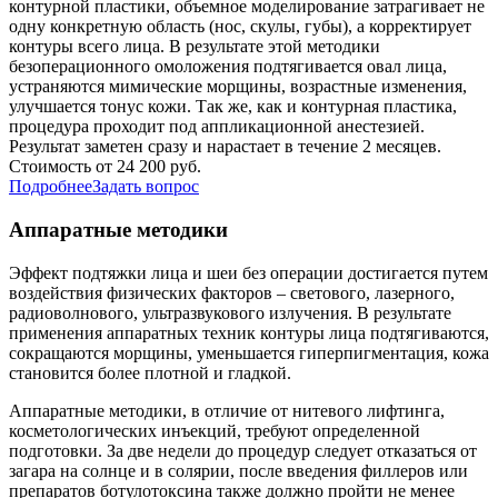
контурной пластики, объемное моделирование затрагивает не
одну конкретную область (нос, скулы, губы), а корректирует
контуры всего лица. В результате этой методики
безоперационного омоложения подтягивается овал лица,
устраняются мимические морщины, возрастные изменения,
улучшается тонус кожи. Так же, как и контурная пластика,
процедура проходит под аппликационной анестезией.
Результат заметен сразу и нарастает в течение 2 месяцев.
Стоимость от 24 200 руб.
Подробнее
Задать вопрос
Аппаратные методики
Эффект подтяжки лица и шеи без операции достигается путем
воздействия физических факторов – светового, лазерного,
радиоволнового, ультразвукового излучения. В результате
применения аппаратных техник контуры лица подтягиваются,
сокращаются морщины, уменьшается гиперпигментация, кожа
становится более плотной и гладкой.
Аппаратные методики, в отличие от нитевого лифтинга,
косметологических инъекций, требуют определенной
подготовки. За две недели до процедур следует отказаться от
загара на солнце и в солярии, после введения филлеров или
препаратов ботулотоксина также должно пройти не менее