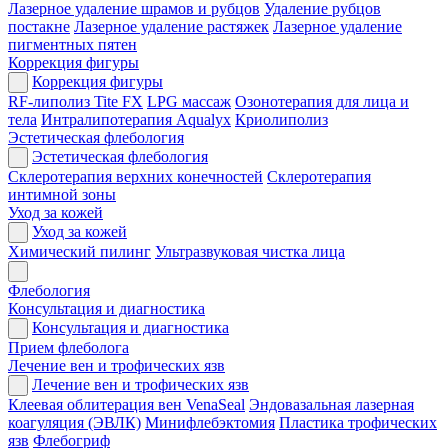
Лазерное удаление шрамов и рубцов
Удаление рубцов
постакне
Лазерное удаление растяжек
Лазерное удаление
пигментных пятен
Коррекция фигуры
Коррекция фигуры
RF-липолиз Tite FX
LPG массаж
Озонотерапия для лица и
тела
Интралипотерапия Aqualyx
Криолиполиз
Эстетическая флебология
Эстетическая флебология
Склеротерапия верхних конечностей
Склеротерапия
интимной зоны
Уход за кожей
Уход за кожей
Химический пилинг
Ультразвуковая чистка лица
Флебология
Консультация и диагностика
Консультация и диагностика
Прием флеболога
Лечение вен и трофических язв
Лечение вен и трофических язв
Клеевая облитерация вен VenaSeal
Эндовазальная лазерная
коагуляция (ЭВЛК)
Минифлебэктомия
Пластика трофических
язв
Флебогриф