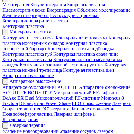
Мезотерапия
Ботулинотерапия
Биоревитализация
Плазмотерапия кожи
Биорепарация
Объемное моделирование
Лечение гипергидроза
Реструктуризация кожи
Безоперационная ринопластика
Контурная пластика
Контурная пластика
Контурная пластика носа
Контурная пластика скул
Контурная
пластика носогубных складок
Контурная пластика
носослезной борозды
Контурная пластика подбородка
Контурная пластика губ
Контурная пластика овала лица
Контурная пластика лба
Контурная пластика межбровных
складок
Контурная пластика области вокруг глаз
Контурная
пластика нижней трети лица
Контурная пластика шеи
Аппаратное омоложение
Аппаратное омоложение
Аппаратное омоложение FACETITE
Аппаратное омоложение
ACCUTITE
BODYTITE
Микроигольчатый RF-лифтинг
DeAge EX Dual
Микроигольчатый RF-лифтинг Morpheus 8
Fractora
RF-лифтинг Power Shape
ELOS-омоложение
Лазерная
биоревитализация
DOT-терапия
Лазерное омоложение
Псевдоблефаропластика
Лазерная шлифовка
Лазерная терапия
Лазерная терапия
Удаление новообразований
Удаление сосудов лазером