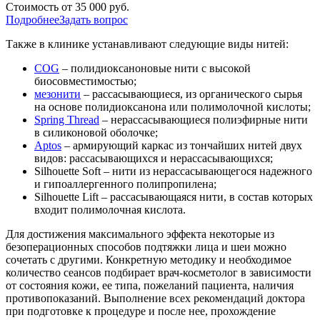
Стоимость от 35 000 руб.
Подробнее
Задать вопрос
Также в клинике устанавливают следующие виды нитей:
COG
– полидиоксаноновые нити с высокой
биосовместимостью;
мезонити
– рассасывающиеся, из органического сырья
на основе полидиоксанона или полимолочной кислоты;
Spring Thread
– нерассасывающиеся полиэфирные нити
в силиконовой оболочке;
Aptos
– армирующий каркас из тончайших нитей двух
видов: рассасывающихся и нерассасывающихся;
Silhouette Soft – нити из нерассасывающегося надежного
и гипоаллергенного полипропилена;
Silhouette Lift – рассасывающаяся нити, в состав которых
входит полимолочная кислота.
Для достижения максимального эффекта некоторые из
безоперационных способов подтяжки лица и шеи можно
сочетать с другими. Конкретную методику и необходимое
количество сеансов подбирает врач-косметолог в зависимости
от состояния кожи, ее типа, пожеланий пациента, наличия
противопоказаний. Выполнение всех рекомендаций доктора
при подготовке к процедуре и после нее, прохождение