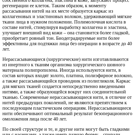
собственного коллагена, эластина в коже, запускают процесс
регенерации ее клеток. Таким образом, к моменту
рассасывания нитей на их месте образуется каркас из
коллагеновых и эластиновых волокон, удерживающий мягкие
ткани лица в нужном положении. Полимолочная кислота в
составе нитей, стимулируя выработку коллагена и эластина,
улучшает внешний вид кожи – она становится более гладкой,
приобретает ровный тон. Биодеградируемые нити более
эффективны для подтяжки лица без операции в возрасте до 40
лет.
Нерассасывающиеся (хирургические) нити изготавливаются
из инертного к тканям организма хирургического шовного
материала полипропилена. Иногда используются нити, в
состав которых входят золото, платина, полиэфирное волокно,
а также рассасывающийся проводник из полигликоля. Каркас
для мягких тканей создается непосредственно введенными
нитями, а также образующейся вокруг них соединительной
тканью. Современные нерассасывающиеся нити, в отличие от
нитей предыдущих поколений, не являются препятствием к
последующим пластическим операциям. Нерассасывающиеся
нити обеспечивают оптимальный результат безоперационного
омоложения лица после 40 лет.
По своей структуре и те, и другие нити могут быть гладкими
или с насечками, а также иметь разную форму – спирали,