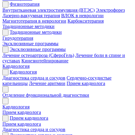
Физиотерапия
Внутритканевая электростимуляция (ВТЭС)
Электрофорез
Лазерно-вакуумная терапия
ВЛОК в неврологии
Магнитотерапия в неврологии
Карбокситерапия
Традиционные методики
Традиционные методики
Гирудотерапия
Эксклюзивные программы
Эксклюзивные программы
Лечение остеоартроза (СфероГель)
Лечение боли в спине и
суставах
Кинезиотейпирование
Кардиология
Кардиология
Диагностика сердца и сосудов
Сердечно-сосудистые
капельницы
Лечение аритмии
Прием кардиолога
Отделение функциональной диагностики
Кардиология
Прием кардиолога
Прием кардиолога
Прием кардиолога
Диагностика сердца и сосудов