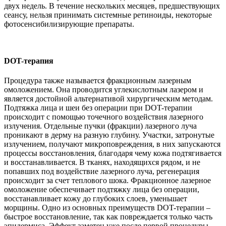
двух недель. В течение нескольких месяцев, предшествующих
сеансу, нельзя принимать системные ретиноиды, некоторые
фотосенсибилизирующие препараты.
DOT-терапия
Процедура также называется фракционным лазерным
омоложением. Она проводится углекислотным лазером и
является достойной альтернативой хирургическим методам.
Подтяжка лица и шеи без операции при DOT-терапии
происходит с помощью точечного воздействия лазерного
излучения. Отдельные пучки (фракции) лазерного луча
проникают в дерму на разную глубину. Участки, затронутые
излучением, получают микроповреждения, в них запускаются
процессы восстановления, благодаря чему кожа подтягивается
и восстанавливается. В тканях, находящихся рядом, и не
попавших под воздействие лазерного луча, регенерация
происходит за счет теплового шока. Фракционное лазерное
омоложение обеспечивает подтяжку лица без операции,
восстанавливает кожу до глубоких слоев, уменьшает
морщины. Одно из основных преимуществ DOT-терапии –
быстрое восстановление, так как повреждается только часть
эпидермиса. Эффект заметен уже после первой процедуры.