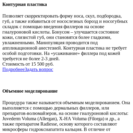
Контурная пластика
Позволяет скорректировать форму носа, скул, подбородка,
губ, а также избавиться от носослезных борозд и носогубных
складок с помощью введения филлеров на основе
гиалуроновой кислоты. Бонусом – улучшается состояние
кожи, слизистой губ, они становятся более гладкими,
увлажненными. Манипуляция проводится под
аппликационной анестезией. Контурная пластика не требует
особой подготовки. На «усаживание» филлера под кожей
требуется не более 2-3 дней.
Стоимость от 15 500 руб.
Подробнее
Задать вопрос
Объемное моделирование
Процедура также называется объемным моделированием. Она
выполняется с помощью дермальных филлеров, или
препаратов-волюмайзеров, на основе гиалуроновой кислоты:
Juvederm Voluma (Allergan), X-HA Voluma (Filorga) и др., а
также препаратом Radiesse, основу которого составляют
микросферы гидроксиапатита кальция. В отличие от