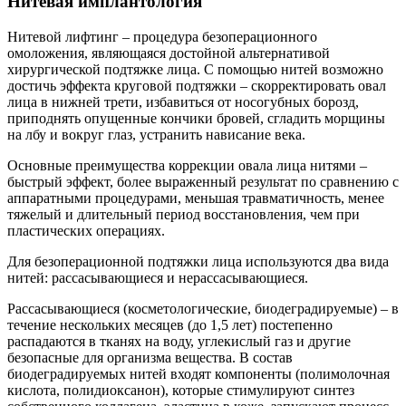
Нитевая имплантология
Нитевой лифтинг – процедура безоперационного
омоложения, являющаяся достойной альтернативой
хирургической подтяжке лица. С помощью нитей возможно
достичь эффекта круговой подтяжки – скорректировать овал
лица в нижней трети, избавиться от носогубных борозд,
приподнять опущенные кончики бровей, сгладить морщины
на лбу и вокруг глаз, устранить нависание века.
Основные преимущества коррекции овала лица нитями –
быстрый эффект, более выраженный результат по сравнению с
аппаратными процедурами, меньшая травматичность, менее
тяжелый и длительный период восстановления, чем при
пластических операциях.
Для безоперационной подтяжки лица используются два вида
нитей: рассасывающиеся и нерассасывающиеся.
Рассасывающиеся (косметологические, биодеградируемые) – в
течение нескольких месяцев (до 1,5 лет) постепенно
распадаются в тканях на воду, углекислый газ и другие
безопасные для организма вещества. В состав
биодеградируемых нитей входят компоненты (полимолочная
кислота, полидиоксанон), которые стимулируют синтез