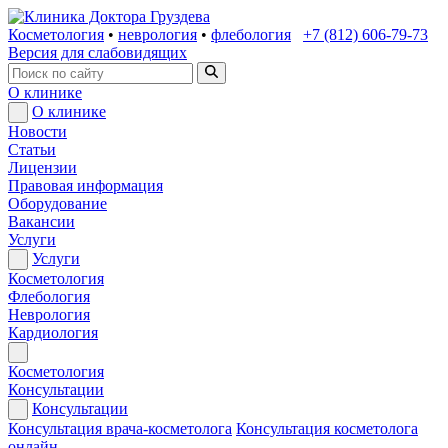
Косметология
•
неврология
•
флебология
+7 (812) 606-79-73
Версия для слабовидящих
О клинике
О клинике
Новости
Статьи
Лицензии
Правовая информация
Оборудование
Вакансии
Услуги
Услуги
Косметология
Флебология
Неврология
Кардиология
Косметология
Консультации
Консультации
Консультация врача-косметолога
Консультация косметолога
онлайн