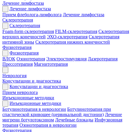
Лечение лимфостаза
Лечение лимфостаза
Прием флеболога-лимфолога
Лечение лимфостаза
Склеротерапия
Склеротерапия
Foam-form склеротерапия
FILM-склеротерапия
Склеротерапия
верхних конечностей
ЭХО-склеротерапия
Склеротерапия
интимной зоны
Склеротерапия нижних конечностей
Физиотерапия
Физиотерапия
ВЛОК
Озонотерапия
Электростимуляция
Лазеротерапия
Прессотерапия
Магнитотерапия
Неврология
Консультации и диагностика
Консультации и диагностика
Прием невролога
Инъекционные методики
Инъекционные методики
Ботулинотерапия в неврологии
Ботулинотерапия при
спастической кривошее (цервикальной дистонии)
Лечение
мигрени ботулотоксином
Лечебные блокады
Инфузионная
терапия
Озонотерапия в неврологии
Физиотерапия