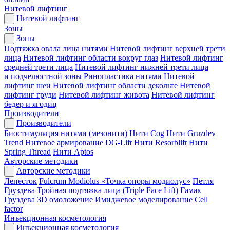
Нитевой лифтинг
Нитевой лифтинг
Зоны
Зоны
Подтяжка овала лица нитями
Нитевой лифтинг верхней трети
лица
Нитевой лифтинг области вокруг глаз
Нитевой лифтинг
средней трети лица
Нитевой лифтинг нижней трети лица
и подчелюстной зоны
Ринопластика нитями
Нитевой
лифтинг шеи
Нитевой лифтинг области декольте
Нитевой
лифтинг груди
Нитевой лифтинг живота
Нитевой лифтинг
бедер и ягодиц
Производители
Производители
Биостимуляция нитями (мезонити)
Нити Cog
Нити Gruzdev
Trend
Нитевое армирование DG-Lift
Нити Resorblift
Нити
Spring Thread
Нити Aptos
Авторские методики
Авторские методики
Лепесток
Fulcrum Modiolus «Точка опоры модиолус»
Петля
Груздева
Тройная подтяжка лица (Triple Face Lift)
Гамак
Груздева
3D омоложение
Имиджевое моделирование
Cell
factor
Инъекционная косметология
Инъекционная косметология