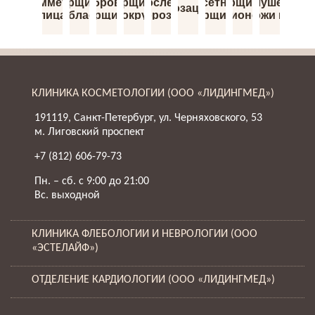
Асимметрия
Морщины
Межбровные
Морщины
Носослезная
Кисетные
Морщины-
Шелушения
Розацеа
лица
в области
морщины
вокруг
борозда
морщины
марионетки
кожи на
декольте
глаз
(морщины
лице
вокруг
губ)
КЛИНИКА КОСМЕТОЛОГИИ (ООО «ЛИДИНГМЕД»)
191119, Санкт-Петербург, ул. Черняховского, 53
м. Лиговский проспект
+7 (812) 606-79-73
Пн. – сб. с 9:00 до 21:00
Вс. выходной
КЛИНИКА ФЛЕБОЛОГИИ И НЕВРОЛОГИИ (ООО
«ЭСТЕЛАЙФ»)
ОТДЕЛЕНИЕ КАРДИОЛОГИИ (ООО «ЛИДИНГМЕД»)