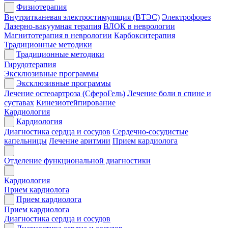
Физиотерапия
Внутритканевая электростимуляция (ВТЭС)
Электрофорез
Лазерно-вакуумная терапия
ВЛОК в неврологии
Магнитотерапия в неврологии
Карбокситерапия
Традиционные методики
Традиционные методики
Гирудотерапия
Эксклюзивные программы
Эксклюзивные программы
Лечение остеоартроза (СфероГель)
Лечение боли в спине и
суставах
Кинезиотейпирование
Кардиология
Кардиология
Диагностика сердца и сосудов
Сердечно-сосудистые
капельницы
Лечение аритмии
Прием кардиолога
Отделение функциональной диагностики
Кардиология
Прием кардиолога
Прием кардиолога
Прием кардиолога
Диагностика сердца и сосудов