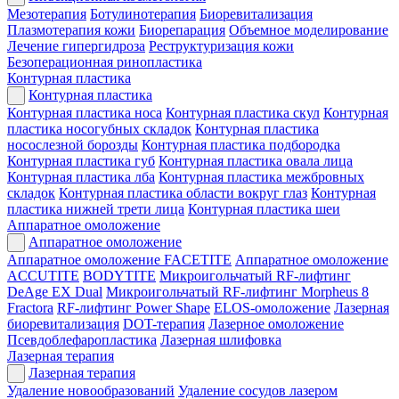
Мезотерапия
Ботулинотерапия
Биоревитализация
Плазмотерапия кожи
Биорепарация
Объемное моделирование
Лечение гипергидроза
Реструктуризация кожи
Безоперационная ринопластика
Контурная пластика
Контурная пластика
Контурная пластика носа
Контурная пластика скул
Контурная
пластика носогубных складок
Контурная пластика
носослезной борозды
Контурная пластика подбородка
Контурная пластика губ
Контурная пластика овала лица
Контурная пластика лба
Контурная пластика межбровных
складок
Контурная пластика области вокруг глаз
Контурная
пластика нижней трети лица
Контурная пластика шеи
Аппаратное омоложение
Аппаратное омоложение
Аппаратное омоложение FACETITE
Аппаратное омоложение
ACCUTITE
BODYTITE
Микроигольчатый RF-лифтинг
DeAge EX Dual
Микроигольчатый RF-лифтинг Morpheus 8
Fractora
RF-лифтинг Power Shape
ELOS-омоложение
Лазерная
биоревитализация
DOT-терапия
Лазерное омоложение
Псевдоблефаропластика
Лазерная шлифовка
Лазерная терапия
Лазерная терапия
Удаление новообразований
Удаление сосудов лазером