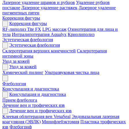
Лазерное удаление шрамов и рубцов
Удаление рубцов
постакне
Лазерное удаление растяжек
Лазерное удаление
пигментных пятен
Коррекция фигуры
Коррекция фигуры
RF-липолиз Tite FX
LPG массаж
Озонотерапия для лица и
тела
Интралипотерапия Aqualyx
Криолиполиз
Эстетическая флебология
Эстетическая флебология
Склеротерапия верхних конечностей
Склеротерапия
интимной зоны
Уход за кожей
Уход за кожей
Химический пилинг
Ультразвуковая чистка лица
Флебология
Консультация и диагностика
Консультация и диагностика
Прием флеболога
Лечение вен и трофических язв
Лечение вен и трофических язв
Клеевая облитерация вен VenaSeal
Эндовазальная лазерная
коагуляция (ЭВЛК)
Минифлебэктомия
Пластика трофических
язв
Флебогриф