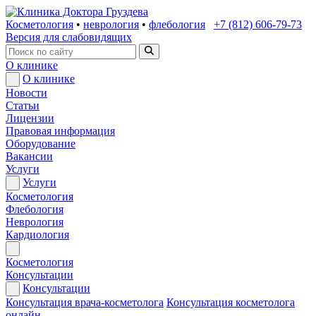
Косметология
•
неврология
•
флебология
+7 (812) 606-79-73
Версия для слабовидящих
О клинике
О клинике
Новости
Статьи
Лицензии
Правовая информация
Оборудование
Вакансии
Услуги
Услуги
Косметология
Флебология
Неврология
Кардиология
Косметология
Консультации
Консультации
Консультация врача-косметолога
Консультация косметолога
онлайн