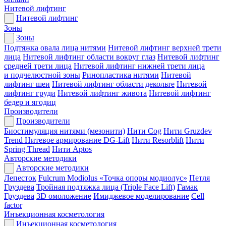
Нитевой лифтинг
Нитевой лифтинг
Зоны
Зоны
Подтяжка овала лица нитями
Нитевой лифтинг верхней трети
лица
Нитевой лифтинг области вокруг глаз
Нитевой лифтинг
средней трети лица
Нитевой лифтинг нижней трети лица
и подчелюстной зоны
Ринопластика нитями
Нитевой
лифтинг шеи
Нитевой лифтинг области декольте
Нитевой
лифтинг груди
Нитевой лифтинг живота
Нитевой лифтинг
бедер и ягодиц
Производители
Производители
Биостимуляция нитями (мезонити)
Нити Cog
Нити Gruzdev
Trend
Нитевое армирование DG-Lift
Нити Resorblift
Нити
Spring Thread
Нити Aptos
Авторские методики
Авторские методики
Лепесток
Fulcrum Modiolus «Точка опоры модиолус»
Петля
Груздева
Тройная подтяжка лица (Triple Face Lift)
Гамак
Груздева
3D омоложение
Имиджевое моделирование
Cell
factor
Инъекционная косметология
Инъекционная косметология