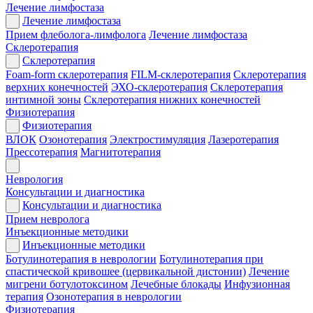
Лечение лимфостаза
Лечение лимфостаза
Прием флеболога-лимфолога
Лечение лимфостаза
Склеротерапия
Склеротерапия
Foam-form склеротерапия
FILM-склеротерапия
Склеротерапия
верхних конечностей
ЭХО-склеротерапия
Склеротерапия
интимной зоны
Склеротерапия нижних конечностей
Физиотерапия
Физиотерапия
ВЛОК
Озонотерапия
Электростимуляция
Лазеротерапия
Прессотерапия
Магнитотерапия
Неврология
Консультации и диагностика
Консультации и диагностика
Прием невролога
Инъекционные методики
Инъекционные методики
Ботулинотерапия в неврологии
Ботулинотерапия при
спастической кривошее (цервикальной дистонии)
Лечение
мигрени ботулотоксином
Лечебные блокады
Инфузионная
терапия
Озонотерапия в неврологии
Физиотерапия