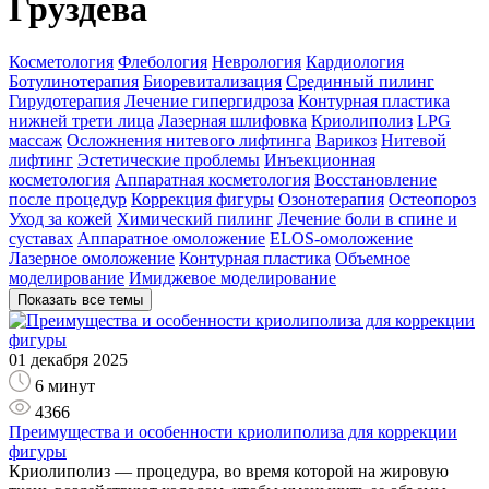
Груздева
Косметология
Флебология
Неврология
Кардиология
Ботулинотерапия
Биоревитализация
Срединный пилинг
Гирудотерапия
Лечение гипергидроза
Контурная пластика
нижней трети лица
Лазерная шлифовка
Криолиполиз
LPG
массаж
Осложнения нитевого лифтинга
Варикоз
Нитевой
лифтинг
Эстетические проблемы
Инъекционная
косметология
Аппаратная косметология
Восстановление
после процедур
Коррекция фигуры
Озонотерапия
Остеопороз
Уход за кожей
Химический пилинг
Лечение боли в спине и
суставах
Аппаратное омоложение
ELOS-омоложение
Лазерное омоложение
Контурная пластика
Объемное
моделирование
Имиджевое моделирование
Показать все темы
01 декабря 2025
6 минут
4366
Преимущества и особенности криолиполиза для коррекции
фигуры
Криолиполиз — процедура, во время которой на жировую