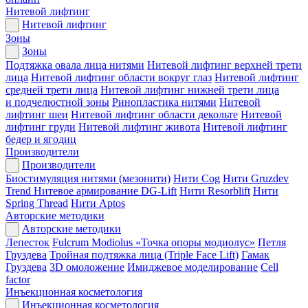
Нитевой лифтинг
Нитевой лифтинг
Зоны
Зоны
Подтяжка овала лица нитями
Нитевой лифтинг верхней трети
лица
Нитевой лифтинг области вокруг глаз
Нитевой лифтинг
средней трети лица
Нитевой лифтинг нижней трети лица
и подчелюстной зоны
Ринопластика нитями
Нитевой
лифтинг шеи
Нитевой лифтинг области декольте
Нитевой
лифтинг груди
Нитевой лифтинг живота
Нитевой лифтинг
бедер и ягодиц
Производители
Производители
Биостимуляция нитями (мезонити)
Нити Cog
Нити Gruzdev
Trend
Нитевое армирование DG-Lift
Нити Resorblift
Нити
Spring Thread
Нити Aptos
Авторские методики
Авторские методики
Лепесток
Fulcrum Modiolus «Точка опоры модиолус»
Петля
Груздева
Тройная подтяжка лица (Triple Face Lift)
Гамак
Груздева
3D омоложение
Имиджевое моделирование
Cell
factor
Инъекционная косметология
Инъекционная косметология