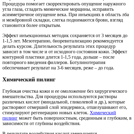
Процедура помогает скорректировать опущение наружного
угла глаза, сгладить мимические морщины, исправить
асимметричное опущение века. При инъекциях в область лба
и межбровной складки, слегка поднимаются брови, взгляд
становится более открытым.
Эффект инъекционных методик сохраняется от 3 месяцев до
1-1,5 лет. Мезотерапию, биоревитализацию рекомендуется
делать курсом. Длительность результата этих процедур
зависит в том числе и от исходного состояния кожи. Эффект
контурной пластики длится 1-1,5 года, дольше – после
повторного введения филлеров. Ботулинотерапия
обеспечивает результат на 3-6 месяцев, реже – до года.
Химический пилинг
Глубокая очистка кожи и ее омоложение без хирургического
вмешательства. Для процедуры используются растворы
различных кислот (миндальной, гликолевой и др.), которые
растворяют отмерший слой эпидермиса, отшелушивают его,
стимулируют регенерацию новых клеток.
Химический
пилинг
может быть поверхностным, срединным и глубоким, в
зависимости от глубины воздействия.
В результате воздействия кислот уменьшается