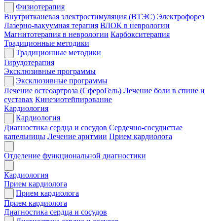
Физиотерапия
Внутритканевая электростимуляция (ВТЭС)
Электрофорез
Лазерно-вакуумная терапия
ВЛОК в неврологии
Магнитотерапия в неврологии
Карбокситерапия
Традиционные методики
Традиционные методики
Гирудотерапия
Эксклюзивные программы
Эксклюзивные программы
Лечение остеоартроза (СфероГель)
Лечение боли в спине и
суставах
Кинезиотейпирование
Кардиология
Кардиология
Диагностика сердца и сосудов
Сердечно-сосудистые
капельницы
Лечение аритмии
Прием кардиолога
Отделение функциональной диагностики
Кардиология
Прием кардиолога
Прием кардиолога
Прием кардиолога
Диагностика сердца и сосудов