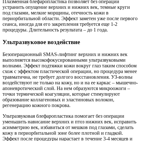
Плазменная блефаропластика позволяет без операции
устранить опущение верхних и нижних век, темные круги
под глазами, мелкие морщины, отечность кожи в
периорбитальной области. Эффект заметен уже после первого
сеанса, иногда для его закрепления требуется еще 1-2
процедуры. Длительность результата – до 1 года.
Ультразвуковое воздействие
Безоперационный SMAS-лифтинг верхних и нижних век
выполняется высокофокусированными ультразвуковыми
волнами. Эффект подтяжки кожи вокруг глаз таким способом
схож с эффектом пластической операции, но процедура менее
травматична, не требует долгого восстановления. УЗ-волны
воздействуют не только на кожу, но и на ее каркас – мышечно-
апоневротический слой. На нем образуются микроожоги –
точки термической коагуляции, которые стимулируют
образование коллагеновых и эластиновых волокон,
регенерацию кожного покрова.
Ультразвуковая блефаропластика помогает без операции
уменьшить нависание верхних и птоз нижних век, исправить
асимметрию век, избавиться от мешков под глазами, сделать
кожу в периорбитальной зоне более плотной и гладкой.
Эффект после процедуры нарастает в течение 3-4 месяцев и