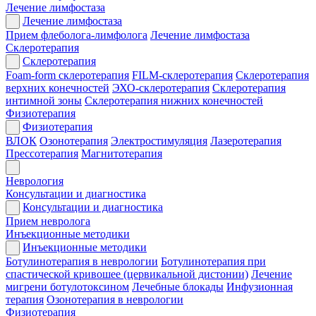
Лечение лимфостаза
Лечение лимфостаза
Прием флеболога-лимфолога
Лечение лимфостаза
Склеротерапия
Склеротерапия
Foam-form склеротерапия
FILM-склеротерапия
Склеротерапия
верхних конечностей
ЭХО-склеротерапия
Склеротерапия
интимной зоны
Склеротерапия нижних конечностей
Физиотерапия
Физиотерапия
ВЛОК
Озонотерапия
Электростимуляция
Лазеротерапия
Прессотерапия
Магнитотерапия
Неврология
Консультации и диагностика
Консультации и диагностика
Прием невролога
Инъекционные методики
Инъекционные методики
Ботулинотерапия в неврологии
Ботулинотерапия при
спастической кривошее (цервикальной дистонии)
Лечение
мигрени ботулотоксином
Лечебные блокады
Инфузионная
терапия
Озонотерапия в неврологии
Физиотерапия