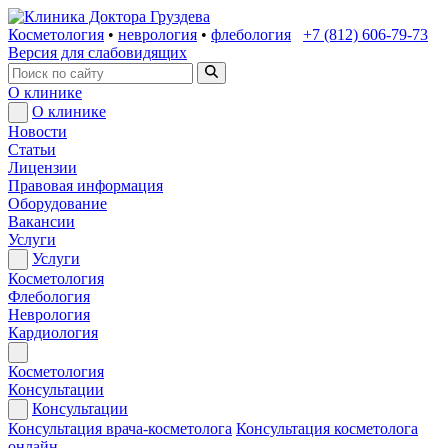
Косметология
•
неврология
•
флебология
+7 (812) 606-79-73
Версия для слабовидящих
О клинике
О клинике
Новости
Статьи
Лицензии
Правовая информация
Оборудование
Вакансии
Услуги
Услуги
Косметология
Флебология
Неврология
Кардиология
Косметология
Консультации
Консультации
Консультация врача-косметолога
Консультация косметолога
онлайн