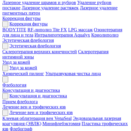
Лазерное удаление шрамов и рубцов
Удаление рубцов
постакне
Лазерное удаление растяжек
Лазерное удаление
пигментных пятен
Коррекция фигуры
Коррекция фигуры
BODYTITE
RF-липолиз Tite FX
LPG массаж
Озонотерапия
для лица и тела
Интралипотерапия Aqualyx
Криолиполиз
Эстетическая флебология
Эстетическая флебология
Склеротерапия верхних конечностей
Склеротерапия
интимной зоны
Уход за кожей
Уход за кожей
Химический пилинг
Ультразвуковая чистка лица
Флебология
Консультация и диагностика
Консультация и диагностика
Прием флеболога
Лечение вен и трофических язв
Лечение вен и трофических язв
Клеевая облитерация вен VenaSeal
Эндовазальная лазерная
коагуляция (ЭВЛК)
Минифлебэктомия
Пластика трофических
язв
Флебогриф