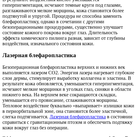
гиперпигментация, исчезают темные круги под глазами,
разглаживаются мелкие морщины, кожа становится более
подтянутой и упругой. Процедура не способна заменить
блефаропластику, однако в сочетании с другими
безоперационными процедурами, существенно улучшает
состояние кожного покрова вокруг глаз. Длительность
эффекта химического пилинга разная, зависит от глубины
воздействия, изначального состояния кожи.
Лазерная блефаропластика
Безоперационная блефаропластика верхних и нижних век
выполняется лазером CO2. Энергия лазера нагревает глубокие
слои дермы, стимулирует выработку коллагена и эластина. В
результате кожа обновляется, уменьшается гиперпигментация,
исчезают мелкие морщинки в уголках глаз, синяки в области
нижнего века. На верхнем веке сокращаются складки,
уменьшается его провисание, сглаживаются морщины.
Тепловое воздействие буквально «выпаривает» излишки кожи
в периорбитальной зоне, она становится более эластичной,
слегка подтягивается.
Лазерная блефаропластика
в состоянии
справиться с гравитационным птозом и обеспечить подтяжку
кожи вокруг глаз без операции.