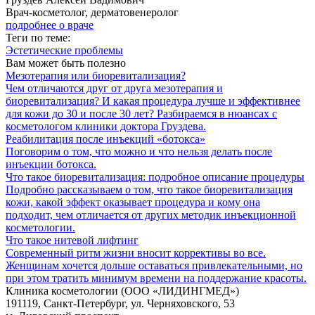
Врач-косметолог, дерматовенеролог
подробнее о враче
Теги по теме:
Эстетические проблемы
Вам может быть полезно
Мезотерапия или биоревитализация?
Чем отличаются друг от друга мезотерапия и
биоревитализация? И какая процедура лучше и эффективнее
для кожи до 30 и после 30 лет? Разбираемся в нюансах с
косметологом клиники доктора Груздева.
Реабилитация после инъекций «ботокса»
Поговорим о том, что можно и что нельзя делать после
инъекции ботокса.
Что такое биоревитализация: подробное описание процедуры
Подробно рассказываем о том, что такое биоревитализация
кожи, какой эффект оказывает процедура и кому она
подходит, чем отличается от других методик инъекционной
косметологии.
Что такое нитевой лифтинг
Современный ритм жизни вносит коррективы во все.
Женщинам хочется дольше оставаться привлекательными, но
при этом тратить минимум времени на поддержание красоты.
Клиника косметологии (ООО «ЛИДИНГМЕД»)
191119, Санкт-Петербург, ул. Черняховского, 53