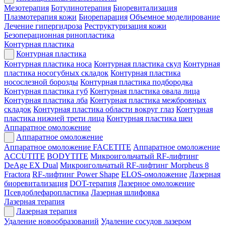
Мезотерапия
Ботулинотерапия
Биоревитализация
Плазмотерапия кожи
Биорепарация
Объемное моделирование
Лечение гипергидроза
Реструктуризация кожи
Безоперационная ринопластика
Контурная пластика
Контурная пластика
Контурная пластика носа
Контурная пластика скул
Контурная
пластика носогубных складок
Контурная пластика
носослезной борозды
Контурная пластика подбородка
Контурная пластика губ
Контурная пластика овала лица
Контурная пластика лба
Контурная пластика межбровных
складок
Контурная пластика области вокруг глаз
Контурная
пластика нижней трети лица
Контурная пластика шеи
Аппаратное омоложение
Аппаратное омоложение
Аппаратное омоложение FACETITE
Аппаратное омоложение
ACCUTITE
BODYTITE
Микроигольчатый RF-лифтинг
DeAge EX Dual
Микроигольчатый RF-лифтинг Morpheus 8
Fractora
RF-лифтинг Power Shape
ELOS-омоложение
Лазерная
биоревитализация
DOT-терапия
Лазерное омоложение
Псевдоблефаропластика
Лазерная шлифовка
Лазерная терапия
Лазерная терапия
Удаление новообразований
Удаление сосудов лазером