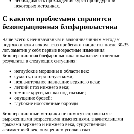
необходимость прохождения курса процедур при
некоторых методиках.
С какими проблемами справится
безоперационная блефаропластика
Чаще всего к неинвазивным и малоинвазивным методам
подтяжки кожи вокруг глаз прибегают пациенты после 30-35
лет, заметив у себя первые возрастные изменения.
Безоперационная блефаропластика показывает отличные
результаты в следующих ситуациях:
неглубокие морщины в области век;
сухость, потеря тонуса кожи;
незначительное нависание верхнего века;
легкий птоз нижнего века;
темные круги, мешки под глазами;
опущение бровей;
глубокие носослезные борозды.
Безоперационные методики не помогут справиться с
выраженными возрастными изменениями, значительными
грыжами верхнего и нижнего века, существенной
асимметрией век, опущением уголков глаз.