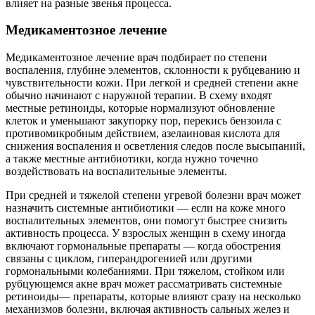
влияет на разные звенья процесса.
Медикаментозное лечение
Медикаментозное лечение врач подбирает по степени
воспаления, глубине элементов, склонности к рубцеванию и
чувствительности кожи. При легкой и средней степени акне
обычно начинают с наружной терапии. В схему входят
местные ретиноиды, которые нормализуют обновление
клеток и уменьшают закупорку пор, перекись бензоила с
противомикробным действием, азелаиновая кислота для
снижения воспаления и осветления следов после высыпаний,
а также местные антибиотики, когда нужно точечно
воздействовать на воспалительные элементы.
При средней и тяжелой степени угревой болезни врач может
назначить системные антибиотики — если на коже много
воспалительных элементов, они помогут быстрее снизить
активность процесса. У взрослых женщин в схему иногда
включают гормональные препараты — когда обострения
связаны с циклом, гиперандрогенией или другими
гормональными колебаниями. При тяжелом, стойком или
рубцующемся акне врач может рассматривать системные
ретиноиды— препараты, которые влияют сразу на несколько
механизмов болезни, включая активность сальных желез и