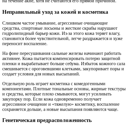
на течение акне, хотя не считаются его прямой причиной.
Неправильный уход за кожей и косметика
Слишком частое умывание, агрессивные очищающие
средства, спиртовые лосьоны и жесткие скрабы нарушают
гидролипидный барьер кожи. Из-за этого кожа теряет влагу,
становится более чувствительной, легче раздражается и хуже
переносит воспаление.
На фоне пересушивания сальные железы начинают работать
активнее. Кожа пытается компенсировать потерю защитной
пленки и вырабатывает больше себума. Избыток кожного сала
смешивается с ороговевшими клетками, закупоривает поры и
создает условия для новых высыпаний.
Отдельную роль играет косметика с комедогенными
компонентами. Плотные тональные основы, жирные текстуры
и средства, которые плохо смываются, могут усиливать
закупорку пор. Если кожа одновременно получает
агрессивное очищение и «тяжелую» косметику, воспаление
сохраняется дольше, а новые высыпания появляются чаще.
Генетическая предрасположенность