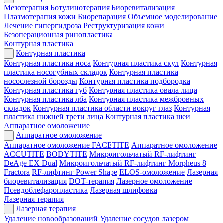
Мезотерапия
Ботулинотерапия
Биоревитализация
Плазмотерапия кожи
Биорепарация
Объемное моделирование
Лечение гипергидроза
Реструктуризация кожи
Безоперационная ринопластика
Контурная пластика
Контурная пластика
Контурная пластика носа
Контурная пластика скул
Контурная
пластика носогубных складок
Контурная пластика
носослезной борозды
Контурная пластика подбородка
Контурная пластика губ
Контурная пластика овала лица
Контурная пластика лба
Контурная пластика межбровных
складок
Контурная пластика области вокруг глаз
Контурная
пластика нижней трети лица
Контурная пластика шеи
Аппаратное омоложение
Аппаратное омоложение
Аппаратное омоложение FACETITE
Аппаратное омоложение
ACCUTITE
BODYTITE
Микроигольчатый RF-лифтинг
DeAge EX Dual
Микроигольчатый RF-лифтинг Morpheus 8
Fractora
RF-лифтинг Power Shape
ELOS-омоложение
Лазерная
биоревитализация
DOT-терапия
Лазерное омоложение
Псевдоблефаропластика
Лазерная шлифовка
Лазерная терапия
Лазерная терапия
Удаление новообразований
Удаление сосудов лазером