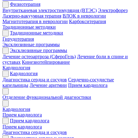
Физиотерапия
Внутритканевая электростимуляция (ВТЭС)
Электрофорез
Лазерно-вакуумная терапия
ВЛОК в неврологии
Магнитотерапия в неврологии
Карбокситерапия
Традиционные методики
Традиционные методики
Гирудотерапия
Эксклюзивные программы
Эксклюзивные программы
Лечение остеоартроза (СфероГель)
Лечение боли в спине и
суставах
Кинезиотейпирование
Кардиология
Кардиология
Диагностика сердца и сосудов
Сердечно-сосудистые
капельницы
Лечение аритмии
Прием кардиолога
Отделение функциональной диагностики
Кардиология
Прием кардиолога
Прием кардиолога
Прием кардиолога
Диагностика сердца и сосудов