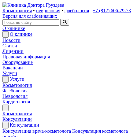
Косметология
•
неврология
•
флебология
+7 (812) 606-79-73
Версия для слабовидящих
О клинике
О клинике
Новости
Статьи
Лицензии
Правовая информация
Оборудование
Вакансии
Услуги
Услуги
Косметология
Флебология
Неврология
Кардиология
Косметология
Консультации
Консультации
Консультация врача-косметолога
Консультация косметолога
онлайн