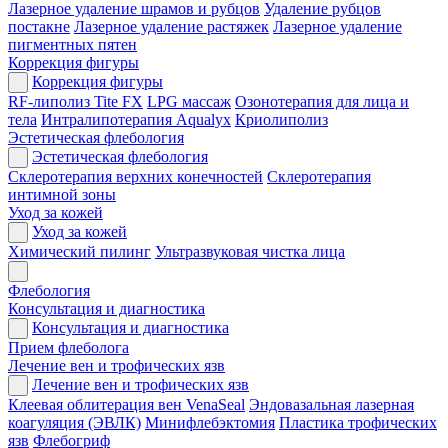
Лазерное удаление шрамов и рубцов
Удаление рубцов
постакне
Лазерное удаление растяжек
Лазерное удаление
пигментных пятен
Коррекция фигуры
Коррекция фигуры
RF-липолиз Tite FX
LPG массаж
Озонотерапия для лица и
тела
Интралипотерапия Aqualyx
Криолиполиз
Эстетическая флебология
Эстетическая флебология
Склеротерапия верхних конечностей
Склеротерапия
интимной зоны
Уход за кожей
Уход за кожей
Химический пилинг
Ультразвуковая чистка лица
Флебология
Консультация и диагностика
Консультация и диагностика
Прием флеболога
Лечение вен и трофических язв
Лечение вен и трофических язв
Клеевая облитерация вен VenaSeal
Эндовазальная лазерная
коагуляция (ЭВЛК)
Минифлебэктомия
Пластика трофических
язв
Флебогриф