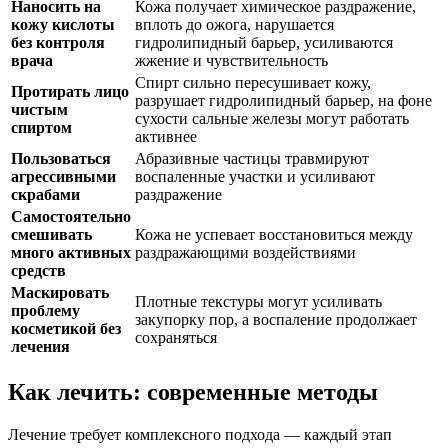
Наносить на
Кожа получает химическое раздражение,
кожу кислоты
вплоть до ожога, нарушается
без контроля
гидролипидный барьер, усиливаются
врача
жжение и чувствительность
Спирт сильно пересушивает кожу,
Протирать лицо
разрушает гидролипидный барьер, на фоне
чистым
сухости сальные железы могут работать
спиртом
активнее
Пользоваться
Абразивные частицы травмируют
агрессивными
воспаленные участки и усиливают
скрабами
раздражение
Самостоятельно
смешивать
Кожа не успевает восстановиться между
много активных
раздражающими воздействиями
средств
Маскировать
Плотные текстуры могут усиливать
проблему
закупорку пор, а воспаление продолжает
косметикой без
сохраняться
лечения
Как лечить: современные методы
Лечение требует комплексного подхода — каждый этап