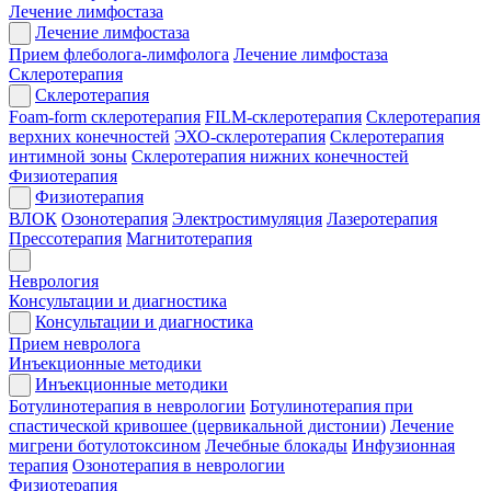
Лечение лимфостаза
Лечение лимфостаза
Прием флеболога-лимфолога
Лечение лимфостаза
Склеротерапия
Склеротерапия
Foam-form склеротерапия
FILM-склеротерапия
Склеротерапия
верхних конечностей
ЭХО-склеротерапия
Склеротерапия
интимной зоны
Склеротерапия нижних конечностей
Физиотерапия
Физиотерапия
ВЛОК
Озонотерапия
Электростимуляция
Лазеротерапия
Прессотерапия
Магнитотерапия
Неврология
Консультации и диагностика
Консультации и диагностика
Прием невролога
Инъекционные методики
Инъекционные методики
Ботулинотерапия в неврологии
Ботулинотерапия при
спастической кривошее (цервикальной дистонии)
Лечение
мигрени ботулотоксином
Лечебные блокады
Инфузионная
терапия
Озонотерапия в неврологии
Физиотерапия