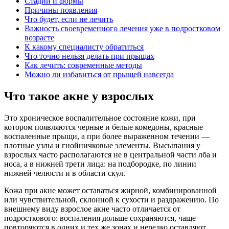
Стадии и формы
Причины появления
Что будет, если не лечить
Важность своевременного лечения уже в подростковом
возрасте
К какому специалисту обратиться
Что точно нельзя делать при прыщах
Как лечить: современные методы
Можно ли избавиться от прыщей навсегда
Что такое акне у взрослых
Это хроническое воспалительное состояние кожи, при
котором появляются черные и белые комедоны, красные
воспаленные прыщи, а при более выраженном течении —
плотные узлы и гнойничковые элементы. Высыпания у
взрослых часто располагаются не в центральной части лба и
носа, а в нижней трети лица: на подбородке, по линии
нижней челюсти и в области скул.
Кожа при акне может оставаться жирной, комбинированной
или чувствительной, склонной к сухости и раздражению. По
внешнему виду взрослое акне часто отличается от
подросткового: воспаления дольше сохраняются, чаще
повторяются в одних и тех же зонах и нередко оставляют