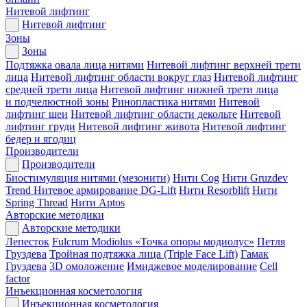
Нитевой лифтинг
Нитевой лифтинг
Зоны
Зоны
Подтяжка овала лица нитями
Нитевой лифтинг верхней трети
лица
Нитевой лифтинг области вокруг глаз
Нитевой лифтинг
средней трети лица
Нитевой лифтинг нижней трети лица
и подчелюстной зоны
Ринопластика нитями
Нитевой
лифтинг шеи
Нитевой лифтинг области декольте
Нитевой
лифтинг груди
Нитевой лифтинг живота
Нитевой лифтинг
бедер и ягодиц
Производители
Производители
Биостимуляция нитями (мезонити)
Нити Cog
Нити Gruzdev
Trend
Нитевое армирование DG-Lift
Нити Resorblift
Нити
Spring Thread
Нити Aptos
Авторские методики
Авторские методики
Лепесток
Fulcrum Modiolus «Точка опоры модиолус»
Петля
Груздева
Тройная подтяжка лица (Triple Face Lift)
Гамак
Груздева
3D омоложение
Имиджевое моделирование
Cell
factor
Инъекционная косметология
Инъекционная косметология