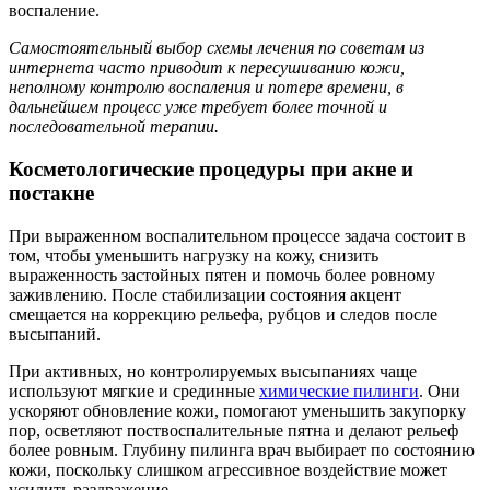
воспаление.
Самостоятельный выбор схемы лечения по советам из
интернета часто приводит к пересушиванию кожи,
неполному контролю воспаления и потере времени, в
дальнейшем процесс уже требует более точной и
последовательной терапии.
Косметологические процедуры при акне и
постакне
При выраженном воспалительном процессе задача состоит в
том, чтобы уменьшить нагрузку на кожу, снизить
выраженность застойных пятен и помочь более ровному
заживлению. После стабилизации состояния акцент
смещается на коррекцию рельефа, рубцов и следов после
высыпаний.
При активных, но контролируемых высыпаниях чаще
используют мягкие и срединные
химические пилинги
. Они
ускоряют обновление кожи, помогают уменьшить закупорку
пор, осветляют поствоспалительные пятна и делают рельеф
более ровным. Глубину пилинга врач выбирает по состоянию
кожи, поскольку слишком агрессивное воздействие может
усилить раздражение.