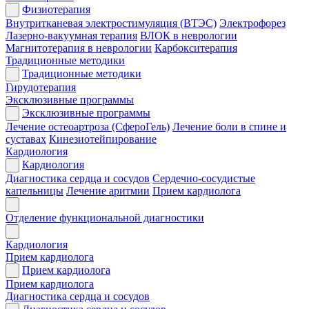
Физиотерапия
Внутритканевая электростимуляция (ВТЭС)
Электрофорез
Лазерно-вакуумная терапия
ВЛОК в неврологии
Магнитотерапия в неврологии
Карбокситерапия
Традиционные методики
Традиционные методики
Гирудотерапия
Эксклюзивные программы
Эксклюзивные программы
Лечение остеоартроза (СфероГель)
Лечение боли в спине и
суставах
Кинезиотейпирование
Кардиология
Кардиология
Диагностика сердца и сосудов
Сердечно-сосудистые
капельницы
Лечение аритмии
Прием кардиолога
Отделение функциональной диагностики
Кардиология
Прием кардиолога
Прием кардиолога
Прием кардиолога
Диагностика сердца и сосудов