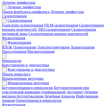
Лечение лимфостаза
Лечение лимфостаза
Прием флеболога-лимфолога
Лечение лимфостаза
Склеротерапия
Склеротерапия
Foam-form склеротерапия
FILM-склеротерапия
Склеротерапия
верхних конечностей
ЭХО-склеротерапия
Склеротерапия
интимной зоны
Склеротерапия нижних конечностей
Физиотерапия
Физиотерапия
ВЛОК
Озонотерапия
Электростимуляция
Лазеротерапия
Прессотерапия
Магнитотерапия
Неврология
Консультации и диагностика
Консультации и диагностика
Прием невролога
Инъекционные методики
Инъекционные методики
Ботулинотерапия в неврологии
Ботулинотерапия при
спастической кривошее (цервикальной дистонии)
Лечение
мигрени ботулотоксином
Лечебные блокады
Инфузионная
терапия
Озонотерапия в неврологии
Физиотерапия