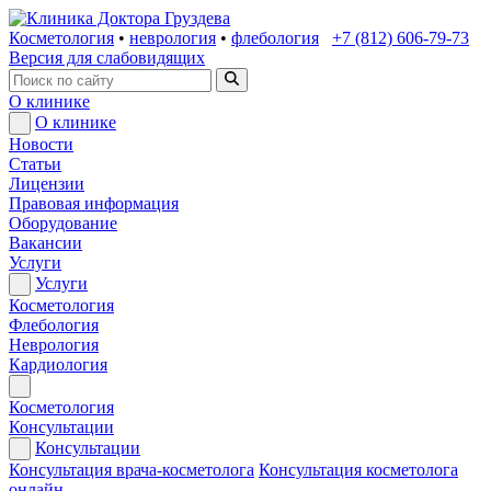
Косметология
•
неврология
•
флебология
+7 (812) 606-79-73
Версия для слабовидящих
О клинике
О клинике
Новости
Статьи
Лицензии
Правовая информация
Оборудование
Вакансии
Услуги
Услуги
Косметология
Флебология
Неврология
Кардиология
Косметология
Консультации
Консультации
Консультация врача-косметолога
Консультация косметолога
онлайн