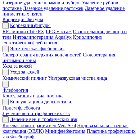
Лазерное удаление шрамов и рубцов
Удаление рубцов
постакне
Лазерное удаление растяжек
Лазерное удаление
пигментных пятен
Коррекция фигуры
Коррекция фигуры
RF-липолиз Tite FX
LPG массаж
Озонотерапия для лица и
тела
Интралипотерапия Aqualyx
Криолиполиз
Эстетическая флебология
Эстетическая флебология
Склеротерапия верхних конечностей
Склеротерапия
интимной зоны
Уход за кожей
Уход за кожей
Химический пилинг
Ультразвуковая чистка лица
Флебология
Консультация и диагностика
Консультация и диагностика
Прием флеболога
Лечение вен и трофических язв
Лечение вен и трофических язв
Клеевая облитерация вен VenaSeal
Эндовазальная лазерная
коагуляция (ЭВЛК)
Минифлебэктомия
Пластика трофических
язв
Флебогриф