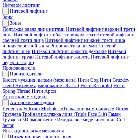
Нитевой лифтинг
Нитевой лифтинг
Зоны
Зоны
Подтяжка овала лица нитями
Нитевой лифтинг верхней трети
лица
Нитевой лифтинг области вокруг глаз
Нитевой лифтинг
средней трети лица
Нитевой лифтинг нижней трети лица
и подчелюстной зоны
Ринопластика нитями
Нитевой
лифтинг шеи
Нитевой лифтинг области декольте
Нитевой
лифтинг груди
Нитевой лифтинг живота
Нитевой лифтинг
бедер и ягодиц
Производители
Производители
Биостимуляция нитями (мезонити)
Нити Cog
Нити Gruzdev
Trend
Нитевое армирование DG-Lift
Нити Resorblift
Нити
Spring Thread
Нити Aptos
Авторские методики
Авторские методики
Лепесток
Fulcrum Modiolus «Точка опоры модиолус»
Петля
Груздева
Тройная подтяжка лица (Triple Face Lift)
Гамак
Груздева
3D омоложение
Имиджевое моделирование
Cell
factor
Инъекционная косметология
Инъекционная косметология