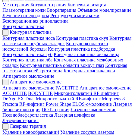
Мезотерапия
Ботулинотерапия
Биоревитализация
Плазмотерапия кожи
Биорепарация
Объемное моделирование
Лечение гипергидроза
Реструктуризация кожи
Безоперационная ринопластика
Контурная пластика
Контурная пластика
Контурная пластика носа
Контурная пластика скул
Контурная
пластика носогубных складок
Контурная пластика
носослезной борозды
Контурная пластика подбородка
Контурная пластика губ
Контурная пластика овала лица
Контурная пластика лба
Контурная пластика межбровных
складок
Контурная пластика области вокруг глаз
Контурная
пластика нижней трети лица
Контурная пластика шеи
Аппаратное омоложение
Аппаратное омоложение
Аппаратное омоложение FACETITE
Аппаратное омоложение
ACCUTITE
BODYTITE
Микроигольчатый RF-лифтинг
DeAge EX Dual
Микроигольчатый RF-лифтинг Morpheus 8
Fractora
RF-лифтинг Power Shape
ELOS-омоложение
Лазерная
биоревитализация
DOT-терапия
Лазерное омоложение
Псевдоблефаропластика
Лазерная шлифовка
Лазерная терапия
Лазерная терапия
Удаление новообразований
Удаление сосудов лазером