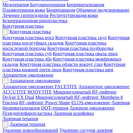
Мезотерапия
Ботулинотерапия
Биоревитализация
Плазмотерапия кожи
Биорепарация
Объемное моделирование
Лечение гипергидроза
Реструктуризация кожи
Безоперационная ринопластика
Контурная пластика
Контурная пластика
Контурная пластика носа
Контурная пластика скул
Контурная
пластика носогубных складок
Контурная пластика
носослезной борозды
Контурная пластика подбородка
Контурная пластика губ
Контурная пластика овала лица
Контурная пластика лба
Контурная пластика межбровных
складок
Контурная пластика области вокруг глаз
Контурная
пластика нижней трети лица
Контурная пластика шеи
Аппаратное омоложение
Аппаратное омоложение
Аппаратное омоложение FACETITE
Аппаратное омоложение
ACCUTITE
BODYTITE
Микроигольчатый RF-лифтинг
DeAge EX Dual
Микроигольчатый RF-лифтинг Morpheus 8
Fractora
RF-лифтинг Power Shape
ELOS-омоложение
Лазерная
биоревитализация
DOT-терапия
Лазерное омоложение
Псевдоблефаропластика
Лазерная шлифовка
Лазерная терапия
Лазерная терапия
Удаление новообразований
Удаление сосудов лазером