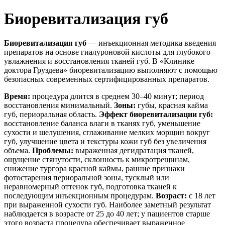
Биоревитализация губ
Биоревитализация губ
— инъекционная методика введения
препаратов на основе гиалуроновой кислоты для глубокого
увлажнения и восстановления тканей губ. В «Клинике
доктора Груздева» биоревитализацию выполняют с помощью
безопасных современных сертифицированных препаратов.
Время:
процедура длится в среднем 30–40 минут; период
восстановления минимальный.
Зоны:
губы, красная кайма
губ, периоральная область.
Эффект биоревитализации губ:
восстановление баланса влаги в тканях губ, уменьшение
сухости и шелушения, сглаживание мелких морщин вокруг
губ, улучшение цвета и текстуры кожи губ без увеличения
объема.
Проблемы:
выраженная дегидратация тканей,
ощущение стянутости, склонность к микротрещинам,
снижение тургора красной каймы, ранние признаки
фотостарения периоральной зоны, тусклый или
неравномерный оттенок губ, подготовка тканей к
последующим инъекционным процедурам.
Возраст:
с 18 лет
при выраженной сухости губ. Наиболее заметный результат
наблюдается в возрасте от 25 до 40 лет; у пациентов старше
этого возраста процедура обеспечивает выраженное