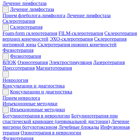
Лечение лимфостаза
Лечение лимфостаза
Прием флеболога-лимфолога
Лечение лимфостаза
Склеротерапия
Склеротерапия
Foam-form склеротерапия
FILM-склеротерапия
Склеротерапия
верхних конечностей
ЭХО-склеротерапия
Склеротерапия
интимной зоны
Склеротерапия нижних конечностей
Физиотерапия
Физиотерапия
ВЛОК
Озонотерапия
Электростимуляция
Лазеротерапия
Прессотерапия
Магнитотерапия
Неврология
Консультации и диагностика
Консультации и диагностика
Прием невролога
Инъекционные методики
Инъекционные методики
Ботулинотерапия в неврологии
Ботулинотерапия при
спастической кривошее (цервикальной дистонии)
Лечение
мигрени ботулотоксином
Лечебные блокады
Инфузионная
терапия
Озонотерапия в неврологии
Физиотерапия