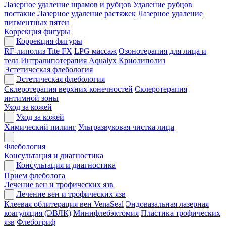
Лазерное удаление шрамов и рубцов
Удаление рубцов
постакне
Лазерное удаление растяжек
Лазерное удаление
пигментных пятен
Коррекция фигуры
Коррекция фигуры
RF-липолиз Tite FX
LPG массаж
Озонотерапия для лица и
тела
Интралипотерапия Aqualyx
Криолиполиз
Эстетическая флебология
Эстетическая флебология
Склеротерапия верхних конечностей
Склеротерапия
интимной зоны
Уход за кожей
Уход за кожей
Химический пилинг
Ультразвуковая чистка лица
Флебология
Консультация и диагностика
Консультация и диагностика
Прием флеболога
Лечение вен и трофических язв
Лечение вен и трофических язв
Клеевая облитерация вен VenaSeal
Эндовазальная лазерная
коагуляция (ЭВЛК)
Минифлебэктомия
Пластика трофических
язв
Флебогриф