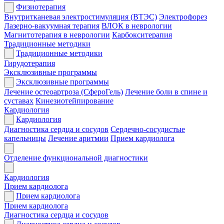
Физиотерапия
Внутритканевая электростимуляция (ВТЭС)
Электрофорез
Лазерно-вакуумная терапия
ВЛОК в неврологии
Магнитотерапия в неврологии
Карбокситерапия
Традиционные методики
Традиционные методики
Гирудотерапия
Эксклюзивные программы
Эксклюзивные программы
Лечение остеоартроза (СфероГель)
Лечение боли в спине и
суставах
Кинезиотейпирование
Кардиология
Кардиология
Диагностика сердца и сосудов
Сердечно-сосудистые
капельницы
Лечение аритмии
Прием кардиолога
Отделение функциональной диагностики
Кардиология
Прием кардиолога
Прием кардиолога
Прием кардиолога
Диагностика сердца и сосудов