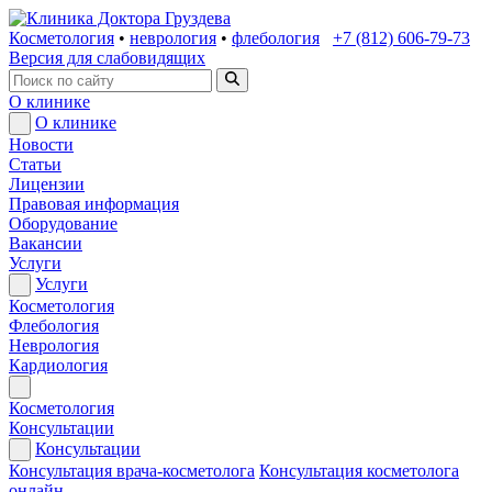
Косметология
•
неврология
•
флебология
+7 (812) 606-79-73
Версия для слабовидящих
О клинике
О клинике
Новости
Статьи
Лицензии
Правовая информация
Оборудование
Вакансии
Услуги
Услуги
Косметология
Флебология
Неврология
Кардиология
Косметология
Консультации
Консультации
Консультация врача-косметолога
Консультация косметолога
онлайн