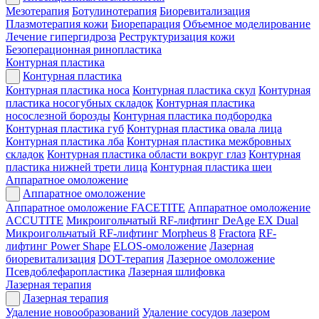
Мезотерапия
Ботулинотерапия
Биоревитализация
Плазмотерапия кожи
Биорепарация
Объемное моделирование
Лечение гипергидроза
Реструктуризация кожи
Безоперационная ринопластика
Контурная пластика
Контурная пластика
Контурная пластика носа
Контурная пластика скул
Контурная
пластика носогубных складок
Контурная пластика
носослезной борозды
Контурная пластика подбородка
Контурная пластика губ
Контурная пластика овала лица
Контурная пластика лба
Контурная пластика межбровных
складок
Контурная пластика области вокруг глаз
Контурная
пластика нижней трети лица
Контурная пластика шеи
Аппаратное омоложение
Аппаратное омоложение
Аппаратное омоложение FACETITE
Аппаратное омоложение
ACCUTITE
Микроигольчатый RF-лифтинг DeAge EX Dual
Микроигольчатый RF-лифтинг Morpheus 8
Fractora
RF-
лифтинг Power Shape
ELOS-омоложение
Лазерная
биоревитализация
DOT-терапия
Лазерное омоложение
Псевдоблефаропластика
Лазерная шлифовка
Лазерная терапия
Лазерная терапия
Удаление новообразований
Удаление сосудов лазером