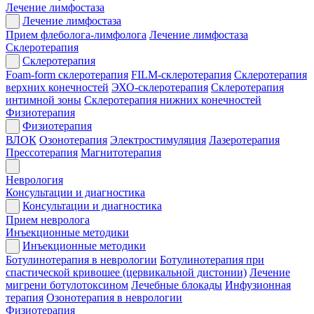
Лечение лимфостаза
Лечение лимфостаза
Прием флеболога-лимфолога
Лечение лимфостаза
Склеротерапия
Склеротерапия
Foam-form склеротерапия
FILM-склеротерапия
Склеротерапия
верхних конечностей
ЭХО-склеротерапия
Склеротерапия
интимной зоны
Склеротерапия нижних конечностей
Физиотерапия
Физиотерапия
ВЛОК
Озонотерапия
Электростимуляция
Лазеротерапия
Прессотерапия
Магнитотерапия
Неврология
Консультации и диагностика
Консультации и диагностика
Прием невролога
Инъекционные методики
Инъекционные методики
Ботулинотерапия в неврологии
Ботулинотерапия при
спастической кривошее (цервикальной дистонии)
Лечение
мигрени ботулотоксином
Лечебные блокады
Инфузионная
терапия
Озонотерапия в неврологии
Физиотерапия