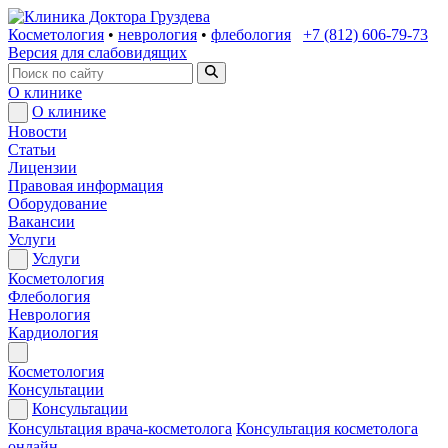
Косметология
•
неврология
•
флебология
+7 (812) 606-79-73
Версия для слабовидящих
О клинике
О клинике
Новости
Статьи
Лицензии
Правовая информация
Оборудование
Вакансии
Услуги
Услуги
Косметология
Флебология
Неврология
Кардиология
Косметология
Консультации
Консультации
Консультация врача-косметолога
Консультация косметолога
онлайн