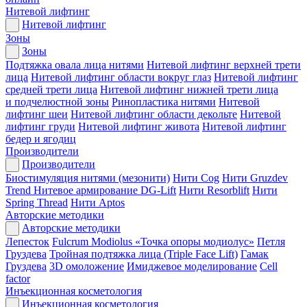
Нитевой лифтинг
Нитевой лифтинг
Зоны
Зоны
Подтяжка овала лица нитями
Нитевой лифтинг верхней трети
лица
Нитевой лифтинг области вокруг глаз
Нитевой лифтинг
средней трети лица
Нитевой лифтинг нижней трети лица
и подчелюстной зоны
Ринопластика нитями
Нитевой
лифтинг шеи
Нитевой лифтинг области декольте
Нитевой
лифтинг груди
Нитевой лифтинг живота
Нитевой лифтинг
бедер и ягодиц
Производители
Производители
Биостимуляция нитями (мезонити)
Нити Cog
Нити Gruzdev
Trend
Нитевое армирование DG-Lift
Нити Resorblift
Нити
Spring Thread
Нити Aptos
Авторские методики
Авторские методики
Лепесток
Fulcrum Modiolus «Точка опоры модиолус»
Петля
Груздева
Тройная подтяжка лица (Triple Face Lift)
Гамак
Груздева
3D омоложение
Имиджевое моделирование
Cell
factor
Инъекционная косметология
Инъекционная косметология