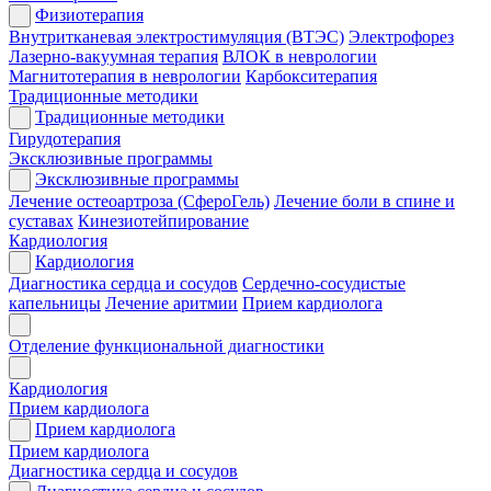
Физиотерапия
Внутритканевая электростимуляция (ВТЭС)
Электрофорез
Лазерно-вакуумная терапия
ВЛОК в неврологии
Магнитотерапия в неврологии
Карбокситерапия
Традиционные методики
Традиционные методики
Гирудотерапия
Эксклюзивные программы
Эксклюзивные программы
Лечение остеоартроза (СфероГель)
Лечение боли в спине и
суставах
Кинезиотейпирование
Кардиология
Кардиология
Диагностика сердца и сосудов
Сердечно-сосудистые
капельницы
Лечение аритмии
Прием кардиолога
Отделение функциональной диагностики
Кардиология
Прием кардиолога
Прием кардиолога
Прием кардиолога
Диагностика сердца и сосудов