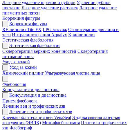
Лазерное удаление шрамов и рубцов
Удаление рубцов
постакне
Лазерное удаление растяжек
Лазерное удаление
пигментных пятен
Коррекция фигуры
Коррекция фигуры
RF-липолиз Tite FX
LPG массаж
Озонотерапия для лица и
тела
Интралипотерапия Aqualyx
Криолиполиз
Эстетическая флебология
Эстетическая флебология
Склеротерапия верхних конечностей
Склеротерапия
интимной зоны
Уход за кожей
Уход за кожей
Химический пилинг
Ультразвуковая чистка лица
Флебология
Консультация и диагностика
Консультация и диагностика
Прием флеболога
Лечение вен и трофических язв
Лечение вен и трофических язв
Клеевая облитерация вен VenaSeal
Эндовазальная лазерная
коагуляция (ЭВЛК)
Минифлебэктомия
Пластика трофических
язв
Флебогриф