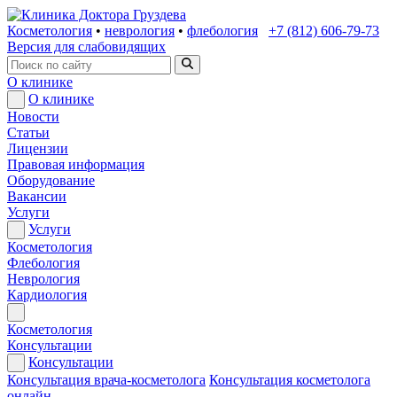
Косметология
•
неврология
•
флебология
+7 (812) 606-79-73
Версия для слабовидящих
О клинике
О клинике
Новости
Статьи
Лицензии
Правовая информация
Оборудование
Вакансии
Услуги
Услуги
Косметология
Флебология
Неврология
Кардиология
Косметология
Консультации
Консультации
Консультация врача-косметолога
Консультация косметолога
онлайн