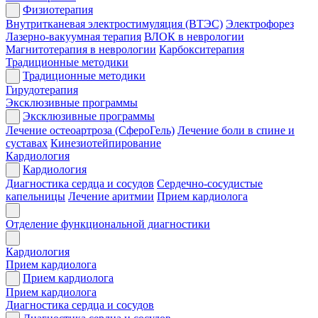
Физиотерапия
Внутритканевая электростимуляция (ВТЭС)
Электрофорез
Лазерно-вакуумная терапия
ВЛОК в неврологии
Магнитотерапия в неврологии
Карбокситерапия
Традиционные методики
Традиционные методики
Гирудотерапия
Эксклюзивные программы
Эксклюзивные программы
Лечение остеоартроза (СфероГель)
Лечение боли в спине и
суставах
Кинезиотейпирование
Кардиология
Кардиология
Диагностика сердца и сосудов
Сердечно-сосудистые
капельницы
Лечение аритмии
Прием кардиолога
Отделение функциональной диагностики
Кардиология
Прием кардиолога
Прием кардиолога
Прием кардиолога
Диагностика сердца и сосудов