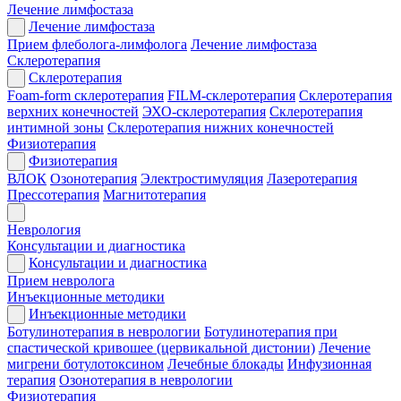
Лечение лимфостаза
Лечение лимфостаза
Прием флеболога-лимфолога
Лечение лимфостаза
Склеротерапия
Склеротерапия
Foam-form склеротерапия
FILM-склеротерапия
Склеротерапия
верхних конечностей
ЭХО-склеротерапия
Склеротерапия
интимной зоны
Склеротерапия нижних конечностей
Физиотерапия
Физиотерапия
ВЛОК
Озонотерапия
Электростимуляция
Лазеротерапия
Прессотерапия
Магнитотерапия
Неврология
Консультации и диагностика
Консультации и диагностика
Прием невролога
Инъекционные методики
Инъекционные методики
Ботулинотерапия в неврологии
Ботулинотерапия при
спастической кривошее (цервикальной дистонии)
Лечение
мигрени ботулотоксином
Лечебные блокады
Инфузионная
терапия
Озонотерапия в неврологии
Физиотерапия