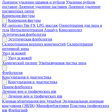
Лазерное удаление шрамов и рубцов
Удаление рубцов
постакне
Лазерное удаление растяжек
Лазерное удаление
пигментных пятен
Коррекция фигуры
Коррекция фигуры
RF-липолиз Tite FX
LPG массаж
Озонотерапия для лица и
тела
Интралипотерапия Aqualyx
Криолиполиз
Эстетическая флебология
Эстетическая флебология
Склеротерапия верхних конечностей
Склеротерапия
интимной зоны
Уход за кожей
Уход за кожей
Химический пилинг
Ультразвуковая чистка лица
Флебология
Консультация и диагностика
Консультация и диагностика
Прием флеболога
Лечение вен и трофических язв
Лечение вен и трофических язв
Клеевая облитерация вен VenaSeal
Эндовазальная лазерная
коагуляция (ЭВЛК)
Минифлебэктомия
Пластика трофических
язв
Флебогриф