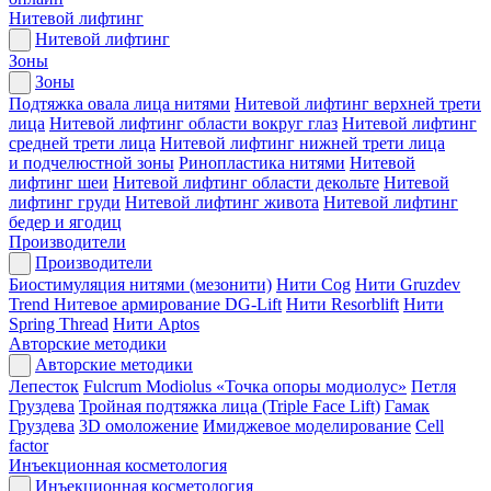
Нитевой лифтинг
Нитевой лифтинг
Зоны
Зоны
Подтяжка овала лица нитями
Нитевой лифтинг верхней трети
лица
Нитевой лифтинг области вокруг глаз
Нитевой лифтинг
средней трети лица
Нитевой лифтинг нижней трети лица
и подчелюстной зоны
Ринопластика нитями
Нитевой
лифтинг шеи
Нитевой лифтинг области декольте
Нитевой
лифтинг груди
Нитевой лифтинг живота
Нитевой лифтинг
бедер и ягодиц
Производители
Производители
Биостимуляция нитями (мезонити)
Нити Cog
Нити Gruzdev
Trend
Нитевое армирование DG-Lift
Нити Resorblift
Нити
Spring Thread
Нити Aptos
Авторские методики
Авторские методики
Лепесток
Fulcrum Modiolus «Точка опоры модиолус»
Петля
Груздева
Тройная подтяжка лица (Triple Face Lift)
Гамак
Груздева
3D омоложение
Имиджевое моделирование
Cell
factor
Инъекционная косметология
Инъекционная косметология