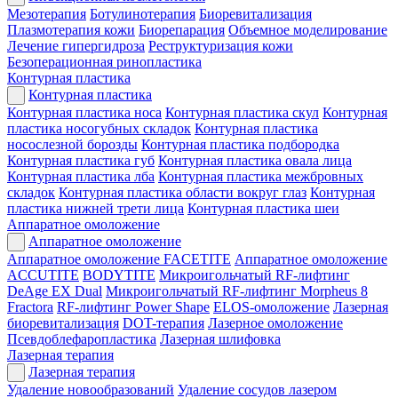
Мезотерапия
Ботулинотерапия
Биоревитализация
Плазмотерапия кожи
Биорепарация
Объемное моделирование
Лечение гипергидроза
Реструктуризация кожи
Безоперационная ринопластика
Контурная пластика
Контурная пластика
Контурная пластика носа
Контурная пластика скул
Контурная
пластика носогубных складок
Контурная пластика
носослезной борозды
Контурная пластика подбородка
Контурная пластика губ
Контурная пластика овала лица
Контурная пластика лба
Контурная пластика межбровных
складок
Контурная пластика области вокруг глаз
Контурная
пластика нижней трети лица
Контурная пластика шеи
Аппаратное омоложение
Аппаратное омоложение
Аппаратное омоложение FACETITE
Аппаратное омоложение
ACCUTITE
BODYTITE
Микроигольчатый RF-лифтинг
DeAge EX Dual
Микроигольчатый RF-лифтинг Morpheus 8
Fractora
RF-лифтинг Power Shape
ELOS-омоложение
Лазерная
биоревитализация
DOT-терапия
Лазерное омоложение
Псевдоблефаропластика
Лазерная шлифовка
Лазерная терапия
Лазерная терапия
Удаление новообразований
Удаление сосудов лазером