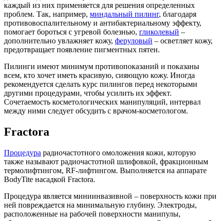
каждый из них применяется для решения определенных
проблем. Так, например,
миндальный пилинг
, благодаря
противовоспалительному и антибактериальному эффекту,
помогает бороться с угревой болезнью,
гликолевый
–
дополнительно увлажняет кожу,
феруловый
– осветляет кожу,
предотвращает появление пигментных пятен.
Пилинги имеют минимум противопоказаний и показаны
всем, кто хочет иметь красивую, сияющую кожу. Иногда
рекомендуется сделать курс пилингов перед некоторыми
другими процедурами, чтобы усилить их эффект.
Сочетаемость косметологических манипуляций, интервал
между ними следует обсудить с врачом-косметологом.
Fractora
Процедура
радиочастотного омоложения кожи, которую
также называют радиочастотной шлифовкой, фракционным
термолифтингом, RF-лифтингом. Выполняется на аппарате
BodyTite насадкой Fractora.
Процедура является миниинвазивной – поверхность кожи при
ней повреждается на минимальную глубину. Электроды,
расположенные на рабочей поверхности манипулы,