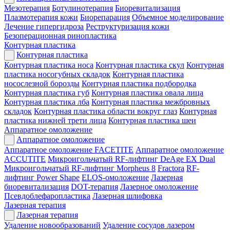
Мезотерапия
Ботулинотерапия
Биоревитализация
Плазмотерапия кожи
Биорепарация
Объемное моделирование
Лечение гипергидроза
Реструктуризация кожи
Безоперационная ринопластика
Контурная пластика
Контурная пластика
Контурная пластика носа
Контурная пластика скул
Контурная
пластика носогубных складок
Контурная пластика
носослезной борозды
Контурная пластика подбородка
Контурная пластика губ
Контурная пластика овала лица
Контурная пластика лба
Контурная пластика межбровных
складок
Контурная пластика области вокруг глаз
Контурная
пластика нижней трети лица
Контурная пластика шеи
Аппаратное омоложение
Аппаратное омоложение
Аппаратное омоложение FACETITE
Аппаратное омоложение
ACCUTITE
Микроигольчатый RF-лифтинг DeAge EX Dual
Микроигольчатый RF-лифтинг Morpheus 8
Fractora
RF-
лифтинг Power Shape
ELOS-омоложение
Лазерная
биоревитализация
DOT-терапия
Лазерное омоложение
Псевдоблефаропластика
Лазерная шлифовка
Лазерная терапия
Лазерная терапия
Удаление новообразований
Удаление сосудов лазером