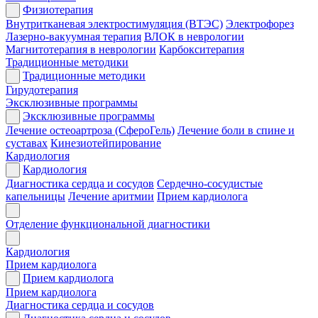
Физиотерапия
Внутритканевая электростимуляция (ВТЭС)
Электрофорез
Лазерно-вакуумная терапия
ВЛОК в неврологии
Магнитотерапия в неврологии
Карбокситерапия
Традиционные методики
Традиционные методики
Гирудотерапия
Эксклюзивные программы
Эксклюзивные программы
Лечение остеоартроза (СфероГель)
Лечение боли в спине и
суставах
Кинезиотейпирование
Кардиология
Кардиология
Диагностика сердца и сосудов
Сердечно-сосудистые
капельницы
Лечение аритмии
Прием кардиолога
Отделение функциональной диагностики
Кардиология
Прием кардиолога
Прием кардиолога
Прием кардиолога
Диагностика сердца и сосудов