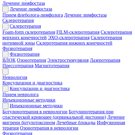
Лечение лимфостаза
Лечение лимфостаза
Прием флеболога-лимфолога
Лечение лимфостаза
Склеротерапия
Склеротерапия
Foam-form склеротерапия
FILM-склеротерапия
Склеротерапия
верхних конечностей
ЭХО-склеротерапия
Склеротерапия
интимной зоны
Склеротерапия нижних конечностей
Физиотерапия
Физиотерапия
ВЛОК
Озонотерапия
Электростимуляция
Лазеротерапия
Прессотерапия
Магнитотерапия
Неврология
Консультации и диагностика
Консультации и диагностика
Прием невролога
Инъекционные методики
Инъекционные методики
Ботулинотерапия в неврологии
Ботулинотерапия при
спастической кривошее (цервикальной дистонии)
Лечение
мигрени ботулотоксином
Лечебные блокады
Инфузионная
терапия
Озонотерапия в неврологии
Физиотерапия