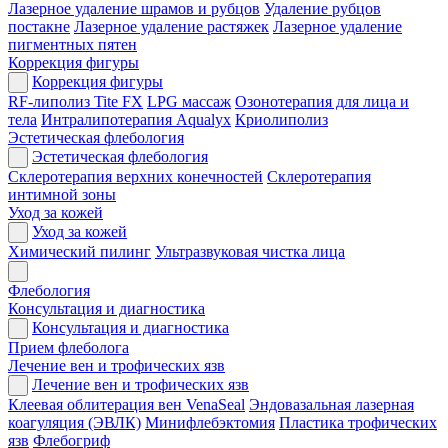
Лазерное удаление шрамов и рубцов
Удаление рубцов
постакне
Лазерное удаление растяжек
Лазерное удаление
пигментных пятен
Коррекция фигуры
Коррекция фигуры
RF-липолиз Tite FX
LPG массаж
Озонотерапия для лица и
тела
Интралипотерапия Aqualyx
Криолиполиз
Эстетическая флебология
Эстетическая флебология
Склеротерапия верхних конечностей
Склеротерапия
интимной зоны
Уход за кожей
Уход за кожей
Химический пилинг
Ультразвуковая чистка лица
Флебология
Консультация и диагностика
Консультация и диагностика
Прием флеболога
Лечение вен и трофических язв
Лечение вен и трофических язв
Клеевая облитерация вен VenaSeal
Эндовазальная лазерная
коагуляция (ЭВЛК)
Минифлебэктомия
Пластика трофических
язв
Флебогриф