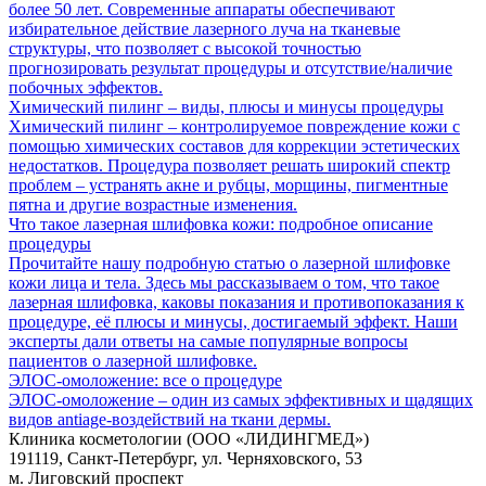
более 50 лет. Современные аппараты обеспечивают
избирательное действие лазерного луча на тканевые
структуры, что позволяет с высокой точностью
прогнозировать результат процедуры и отсутствие/наличие
побочных эффектов.
Химический пилинг – виды, плюсы и минусы процедуры
Химический пилинг – контролируемое повреждение кожи с
помощью химических составов для коррекции эстетических
недостатков. Процедура позволяет решать широкий спектр
проблем – устранять акне и рубцы, морщины, пигментные
пятна и другие возрастные изменения.
Что такое лазерная шлифовка кожи: подробное описание
процедуры
Прочитайте нашу подробную статью о лазерной шлифовке
кожи лица и тела. Здесь мы рассказываем о том, что такое
лазерная шлифовка, каковы показания и противопоказания к
процедуре, её плюсы и минусы, достигаемый эффект. Наши
эксперты дали ответы на самые популярные вопросы
пациентов о лазерной шлифовке.
ЭЛОС-омоложение: все о процедуре
ЭЛОС-омоложение – один из самых эффективных и щадящих
видов antiage-воздействий на ткани дермы.
Клиника косметологии (ООО «ЛИДИНГМЕД»)
191119, Санкт-Петербург, ул. Черняховского, 53
м. Лиговский проспект