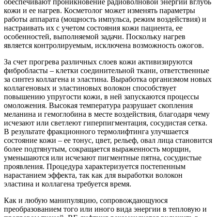
обеспечивают проникновение радиоволновой энергии вглубь
кожи и ее нагрев. Косметолог может изменять параметры
работы аппарата (мощность импульса, режим воздействия) и
настраивать их с учетом состояния кожи пациента, ее
особенностей, выполняемой задачи. Поскольку нагрев
является контролируемым, исключена возможность ожогов.
За счет прогрева различных слоев кожи активизируются
фибробласты – клетки соединительной ткани, ответственные
за синтез коллагена и эластина. Выработка организмом новых
коллагеновых и эластиновых волокон способствует
повышению упругости кожи, в ней запускаются процессы
омоложения. Высокая температура разрушает скопления
меланина и гемоглобина в месте воздействия, благодаря чему
исчезают или светлеют гиперпигментация, сосудистая сетка.
В результате фракционного термолифтинга улучшается
состояние кожи – ее тонус, цвет, рельеф, овал лица становится
более подтянутым, сокращается выраженность морщин,
уменьшаются или исчезают пигментные пятна, сосудистые
проявления. Процедура характеризуется постепенным
нарастанием эффекта, так как для выработки волокон
эластина и коллагена требуется время.
Как и любую манипуляцию, сопровождающуюся
преобразованием того или иного вида энергии в тепловую и