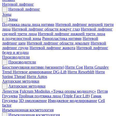
Нитевой лифтинг
Нитевой лифтинг
Зоны
Зоны
Подтяжка овала лица нитями
Нитевой лифтинг верхней трети
лица
Нитевой лифтинг области вокруг глаз
Нитевой лифтинг
средней трети лица
Нитевой лифтинг нижней трети лица
и подчелюстной зоны
Ринопластика нитями
Нитевой
лифтинг шеи
Нитевой лифтинг области декольте
Нитевой
лифтинг груди
Нитевой лифтинг живота
Нитевой лифтинг
бедер и ягодиц
Производители
Производители
Биостимуляция нитями (мезонити)
Нити Cog
Нити Gruzdev
Trend
Нитевое армирование DG-Lift
Нити Resorblift
Нити
Spring Thread
Нити Aptos
Авторские методики
Авторские методики
Лепесток
Fulcrum Modiolus «Точка опоры модиолус»
Петля
Груздева
Тройная подтяжка лица (Triple Face Lift)
Гамак
Груздева
3D омоложение
Имиджевое моделирование
Cell
factor
Инъекционная косметология
Инъекционная косметология