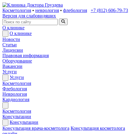
Косметология
•
неврология
•
флебология
+7 (812) 606-79-73
Версия для слабовидящих
О клинике
О клинике
Новости
Статьи
Лицензии
Правовая информация
Оборудование
Вакансии
Услуги
Услуги
Косметология
Флебология
Неврология
Кардиология
Косметология
Консультации
Консультации
Консультация врача-косметолога
Консультация косметолога
онлайн