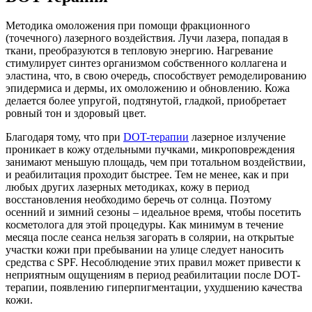
Методика омоложения при помощи фракционного
(точечного) лазерного воздействия. Лучи лазера, попадая в
ткани, преобразуются в тепловую энергию. Нагревание
стимулирует синтез организмом собственного коллагена и
эластина, что, в свою очередь, способствует ремоделированию
эпидермиса и дермы, их омоложению и обновлению. Кожа
делается более упругой, подтянутой, гладкой, приобретает
ровный тон и здоровый цвет.
Благодаря тому, что при
DOT-терапии
лазерное излучение
проникает в кожу отдельными пучками, микроповреждения
занимают меньшую площадь, чем при тотальном воздействии,
и реабилитация проходит быстрее. Тем не менее, как и при
любых других лазерных методиках, кожу в период
восстановления необходимо беречь от солнца. Поэтому
осенний и зимний сезоны – идеальное время, чтобы посетить
косметолога для этой процедуры. Как минимум в течение
месяца после сеанса нельзя загорать в солярии, на открытые
участки кожи при пребывании на улице следует наносить
средства с SPF. Несоблюдение этих правил может привести к
неприятным ощущениям в период реабилитации после DOT-
терапии, появлению гиперпигментации, ухудшению качества
кожи.