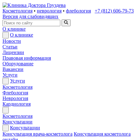
Косметология
•
неврология
•
флебология
+7 (812) 606-79-73
Версия для слабовидящих
О клинике
О клинике
Новости
Статьи
Лицензии
Правовая информация
Оборудование
Вакансии
Услуги
Услуги
Косметология
Флебология
Неврология
Кардиология
Косметология
Консультации
Консультации
Консультация врача-косметолога
Консультация косметолога
онлайн