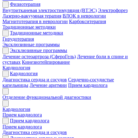
Физиотерапия
Внутритканевая электростимуляция (ВТЭС)
Электрофорез
Лазерно-вакуумная терапия
ВЛОК в неврологии
Магнитотерапия в неврологии
Карбокситерапия
Традиционные методики
Традиционные методики
Гирудотерапия
Эксклюзивные программы
Эксклюзивные программы
Лечение остеоартроза (СфероГель)
Лечение боли в спине и
суставах
Кинезиотейпирование
Кардиология
Кардиология
Диагностика сердца и сосудов
Сердечно-сосудистые
капельницы
Лечение аритмии
Прием кардиолога
Отделение функциональной диагностики
Кардиология
Прием кардиолога
Прием кардиолога
Прием кардиолога
Диагностика сердца и сосудов