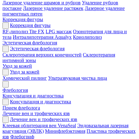
Лазерное удаление шрамов и рубцов
Удаление рубцов
постакне
Лазерное удаление растяжек
Лазерное удаление
пигментных пятен
Коррекция фигуры
Коррекция фигуры
RF-липолиз Tite FX
LPG массаж
Озонотерапия для лица и
тела
Интралипотерапия Aqualyx
Криолиполиз
Эстетическая флебология
Эстетическая флебология
Склеротерапия верхних конечностей
Склеротерапия
интимной зоны
Уход за кожей
Уход за кожей
Химический пилинг
Ультразвуковая чистка лица
Флебология
Консультация и диагностика
Консультация и диагностика
Прием флеболога
Лечение вен и трофических язв
Лечение вен и трофических язв
Клеевая облитерация вен VenaSeal
Эндовазальная лазерная
коагуляция (ЭВЛК)
Минифлебэктомия
Пластика трофических
язв
Флебогриф