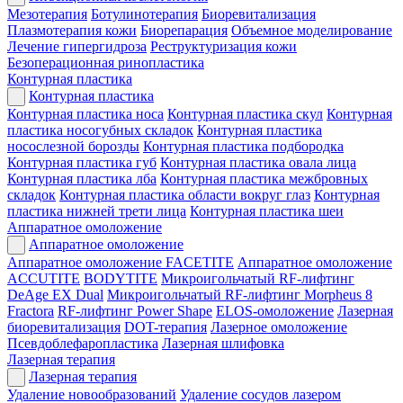
Мезотерапия
Ботулинотерапия
Биоревитализация
Плазмотерапия кожи
Биорепарация
Объемное моделирование
Лечение гипергидроза
Реструктуризация кожи
Безоперационная ринопластика
Контурная пластика
Контурная пластика
Контурная пластика носа
Контурная пластика скул
Контурная
пластика носогубных складок
Контурная пластика
носослезной борозды
Контурная пластика подбородка
Контурная пластика губ
Контурная пластика овала лица
Контурная пластика лба
Контурная пластика межбровных
складок
Контурная пластика области вокруг глаз
Контурная
пластика нижней трети лица
Контурная пластика шеи
Аппаратное омоложение
Аппаратное омоложение
Аппаратное омоложение FACETITE
Аппаратное омоложение
ACCUTITE
BODYTITE
Микроигольчатый RF-лифтинг
DeAge EX Dual
Микроигольчатый RF-лифтинг Morpheus 8
Fractora
RF-лифтинг Power Shape
ELOS-омоложение
Лазерная
биоревитализация
DOT-терапия
Лазерное омоложение
Псевдоблефаропластика
Лазерная шлифовка
Лазерная терапия
Лазерная терапия
Удаление новообразований
Удаление сосудов лазером