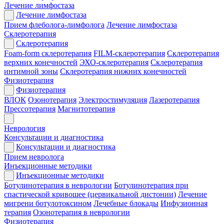
Лечение лимфостаза
Лечение лимфостаза
Прием флеболога-лимфолога
Лечение лимфостаза
Склеротерапия
Склеротерапия
Foam-form склеротерапия
FILM-склеротерапия
Склеротерапия
верхних конечностей
ЭХО-склеротерапия
Склеротерапия
интимной зоны
Склеротерапия нижних конечностей
Физиотерапия
Физиотерапия
ВЛОК
Озонотерапия
Электростимуляция
Лазеротерапия
Прессотерапия
Магнитотерапия
Неврология
Консультации и диагностика
Консультации и диагностика
Прием невролога
Инъекционные методики
Инъекционные методики
Ботулинотерапия в неврологии
Ботулинотерапия при
спастической кривошее (цервикальной дистонии)
Лечение
мигрени ботулотоксином
Лечебные блокады
Инфузионная
терапия
Озонотерапия в неврологии
Физиотерапия