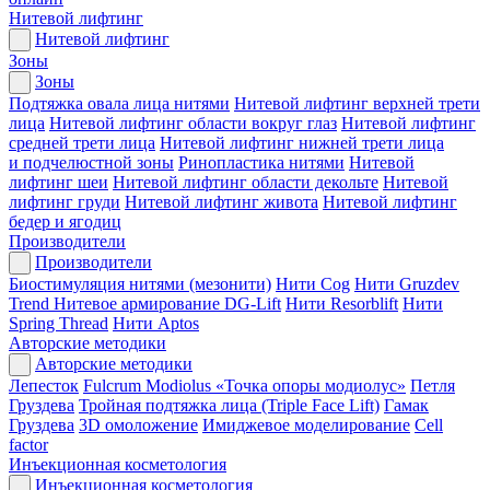
Нитевой лифтинг
Нитевой лифтинг
Зоны
Зоны
Подтяжка овала лица нитями
Нитевой лифтинг верхней трети
лица
Нитевой лифтинг области вокруг глаз
Нитевой лифтинг
средней трети лица
Нитевой лифтинг нижней трети лица
и подчелюстной зоны
Ринопластика нитями
Нитевой
лифтинг шеи
Нитевой лифтинг области декольте
Нитевой
лифтинг груди
Нитевой лифтинг живота
Нитевой лифтинг
бедер и ягодиц
Производители
Производители
Биостимуляция нитями (мезонити)
Нити Cog
Нити Gruzdev
Trend
Нитевое армирование DG-Lift
Нити Resorblift
Нити
Spring Thread
Нити Aptos
Авторские методики
Авторские методики
Лепесток
Fulcrum Modiolus «Точка опоры модиолус»
Петля
Груздева
Тройная подтяжка лица (Triple Face Lift)
Гамак
Груздева
3D омоложение
Имиджевое моделирование
Cell
factor
Инъекционная косметология
Инъекционная косметология