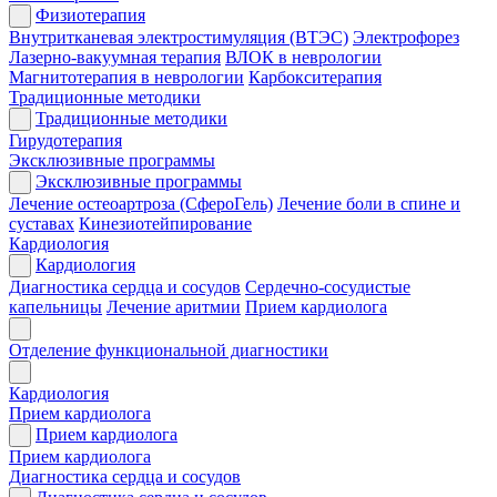
Физиотерапия
Внутритканевая электростимуляция (ВТЭС)
Электрофорез
Лазерно-вакуумная терапия
ВЛОК в неврологии
Магнитотерапия в неврологии
Карбокситерапия
Традиционные методики
Традиционные методики
Гирудотерапия
Эксклюзивные программы
Эксклюзивные программы
Лечение остеоартроза (СфероГель)
Лечение боли в спине и
суставах
Кинезиотейпирование
Кардиология
Кардиология
Диагностика сердца и сосудов
Сердечно-сосудистые
капельницы
Лечение аритмии
Прием кардиолога
Отделение функциональной диагностики
Кардиология
Прием кардиолога
Прием кардиолога
Прием кардиолога
Диагностика сердца и сосудов