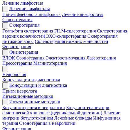
Лечение лимфостаза
Лечение лимфостаза
Прием флеболога-лимфолога
Лечение лимфостаза
Склеротерапия
Склеротерапия
Foam-form склеротерапия
FILM-склеротерапия
Склеротерапия
верхних конечностей
ЭХО-склеротерапия
Склеротерапия
интимной зоны
Склеротерапия нижних конечностей
Физиотерапия
Физиотерапия
ВЛОК
Озонотерапия
Электростимуляция
Лазеротерапия
Прессотерапия
Магнитотерапия
Неврология
Консультации и диагностика
Консультации и диагностика
Прием невролога
Инъекционные методики
Инъекционные методики
Ботулинотерапия в неврологии
Ботулинотерапия при
спастической кривошее (цервикальной дистонии)
Лечение
мигрени ботулотоксином
Лечебные блокады
Инфузионная
терапия
Озонотерапия в неврологии
Физиотерапия