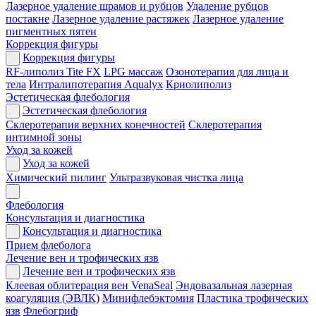
Лазерное удаление шрамов и рубцов
Удаление рубцов
постакне
Лазерное удаление растяжек
Лазерное удаление
пигментных пятен
Коррекция фигуры
Коррекция фигуры
RF-липолиз Tite FX
LPG массаж
Озонотерапия для лица и
тела
Интралипотерапия Aqualyx
Криолиполиз
Эстетическая флебология
Эстетическая флебология
Склеротерапия верхних конечностей
Склеротерапия
интимной зоны
Уход за кожей
Уход за кожей
Химический пилинг
Ультразвуковая чистка лица
Флебология
Консультация и диагностика
Консультация и диагностика
Прием флеболога
Лечение вен и трофических язв
Лечение вен и трофических язв
Клеевая облитерация вен VenaSeal
Эндовазальная лазерная
коагуляция (ЭВЛК)
Минифлебэктомия
Пластика трофических
язв
Флебогриф