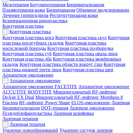
Мезотерапия
Ботулинотерапия
Биоревитализация
Плазмотерапия кожи
Биорепарация
Объемное моделирование
Лечение гипергидроза
Реструктуризация кожи
Безоперационная ринопластика
Контурная пластика
Контурная пластика
Контурная пластика носа
Контурная пластика скул
Контурная
пластика носогубных складок
Контурная пластика
носослезной борозды
Контурная пластика подбородка
Контурная пластика губ
Контурная пластика овала лица
Контурная пластика лба
Контурная пластика межбровных
складок
Контурная пластика области вокруг глаз
Контурная
пластика нижней трети лица
Контурная пластика шеи
Аппаратное омоложение
Аппаратное омоложение
Аппаратное омоложение FACETITE
Аппаратное омоложение
ACCUTITE
BODYTITE
Микроигольчатый RF-лифтинг
DeAge EX Dual
Микроигольчатый RF-лифтинг Morpheus 8
Fractora
RF-лифтинг Power Shape
ELOS-омоложение
Лазерная
биоревитализация
DOT-терапия
Лазерное омоложение
Псевдоблефаропластика
Лазерная шлифовка
Лазерная терапия
Лазерная терапия
Удаление новообразований
Удаление сосудов лазером