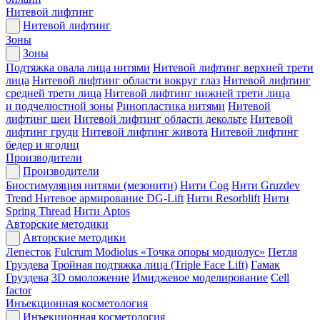
Нитевой лифтинг
Нитевой лифтинг
Зоны
Зоны
Подтяжка овала лица нитями
Нитевой лифтинг верхней трети
лица
Нитевой лифтинг области вокруг глаз
Нитевой лифтинг
средней трети лица
Нитевой лифтинг нижней трети лица
и подчелюстной зоны
Ринопластика нитями
Нитевой
лифтинг шеи
Нитевой лифтинг области декольте
Нитевой
лифтинг груди
Нитевой лифтинг живота
Нитевой лифтинг
бедер и ягодиц
Производители
Производители
Биостимуляция нитями (мезонити)
Нити Cog
Нити Gruzdev
Trend
Нитевое армирование DG-Lift
Нити Resorblift
Нити
Spring Thread
Нити Aptos
Авторские методики
Авторские методики
Лепесток
Fulcrum Modiolus «Точка опоры модиолус»
Петля
Груздева
Тройная подтяжка лица (Triple Face Lift)
Гамак
Груздева
3D омоложение
Имиджевое моделирование
Cell
factor
Инъекционная косметология
Инъекционная косметология