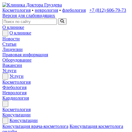
Косметология
•
неврология
•
флебология
+7 (812) 606-79-73
Версия для слабовидящих
О клинике
О клинике
Новости
Статьи
Лицензии
Правовая информация
Оборудование
Вакансии
Услуги
Услуги
Косметология
Флебология
Неврология
Кардиология
Косметология
Консультации
Консультации
Консультация врача-косметолога
Консультация косметолога
онлайн