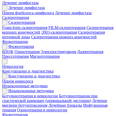
Лечение лимфостаза
Лечение лимфостаза
Прием флеболога-лимфолога
Лечение лимфостаза
Склеротерапия
Склеротерапия
Foam-form склеротерапия
FILM-склеротерапия
Склеротерапия
верхних конечностей
ЭХО-склеротерапия
Склеротерапия
интимной зоны
Склеротерапия нижних конечностей
Физиотерапия
Физиотерапия
ВЛОК
Озонотерапия
Электростимуляция
Лазеротерапия
Прессотерапия
Магнитотерапия
Неврология
Консультации и диагностика
Консультации и диагностика
Прием невролога
Инъекционные методики
Инъекционные методики
Ботулинотерапия в неврологии
Ботулинотерапия при
спастической кривошее (цервикальной дистонии)
Лечение
мигрени ботулотоксином
Лечебные блокады
Инфузионная
терапия
Озонотерапия в неврологии
Физиотерапия