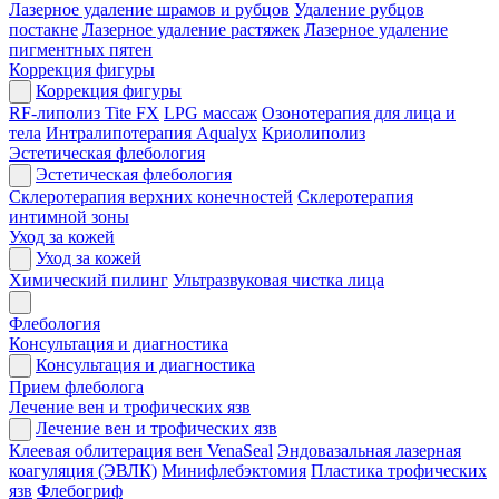
Лазерное удаление шрамов и рубцов
Удаление рубцов
постакне
Лазерное удаление растяжек
Лазерное удаление
пигментных пятен
Коррекция фигуры
Коррекция фигуры
RF-липолиз Tite FX
LPG массаж
Озонотерапия для лица и
тела
Интралипотерапия Aqualyx
Криолиполиз
Эстетическая флебология
Эстетическая флебология
Склеротерапия верхних конечностей
Склеротерапия
интимной зоны
Уход за кожей
Уход за кожей
Химический пилинг
Ультразвуковая чистка лица
Флебология
Консультация и диагностика
Консультация и диагностика
Прием флеболога
Лечение вен и трофических язв
Лечение вен и трофических язв
Клеевая облитерация вен VenaSeal
Эндовазальная лазерная
коагуляция (ЭВЛК)
Минифлебэктомия
Пластика трофических
язв
Флебогриф