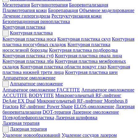
Мезотерапия
Ботулинотерапия
Биоревитализация
Плазмотерапия кожи
Биорепарация
Объемное моделирование
Лечение гипергидроза
Реструктуризация кожи
Безоперационная ринопластика
Контурная пластика
Контурная пластика
Контурная пластика носа
Контурная пластика скул
Контурная
пластика носогубных складок
Контурная пластика
носослезной борозды
Контурная пластика подбородка
Контурная пластика губ
Контурная пластика овала лица
Контурная пластика лба
Контурная пластика межбровных
складок
Контурная пластика области вокруг глаз
Контурная
пластика нижней трети лица
Контурная пластика шеи
Аппаратное омоложение
Аппаратное омоложение
Аппаратное омоложение FACETITE
Аппаратное омоложение
ACCUTITE
BODYTITE
Микроигольчатый RF-лифтинг
DeAge EX Dual
Микроигольчатый RF-лифтинг Morpheus 8
Fractora
RF-лифтинг Power Shape
ELOS-омоложение
Лазерная
биоревитализация
DOT-терапия
Лазерное омоложение
Псевдоблефаропластика
Лазерная шлифовка
Лазерная терапия
Лазерная терапия
Удаление новообразований
Удаление сосудов лазером