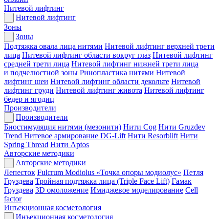
Нитевой лифтинг
Нитевой лифтинг
Зоны
Зоны
Подтяжка овала лица нитями
Нитевой лифтинг верхней трети
лица
Нитевой лифтинг области вокруг глаз
Нитевой лифтинг
средней трети лица
Нитевой лифтинг нижней трети лица
и подчелюстной зоны
Ринопластика нитями
Нитевой
лифтинг шеи
Нитевой лифтинг области декольте
Нитевой
лифтинг груди
Нитевой лифтинг живота
Нитевой лифтинг
бедер и ягодиц
Производители
Производители
Биостимуляция нитями (мезонити)
Нити Cog
Нити Gruzdev
Trend
Нитевое армирование DG-Lift
Нити Resorblift
Нити
Spring Thread
Нити Aptos
Авторские методики
Авторские методики
Лепесток
Fulcrum Modiolus «Точка опоры модиолус»
Петля
Груздева
Тройная подтяжка лица (Triple Face Lift)
Гамак
Груздева
3D омоложение
Имиджевое моделирование
Cell
factor
Инъекционная косметология
Инъекционная косметология