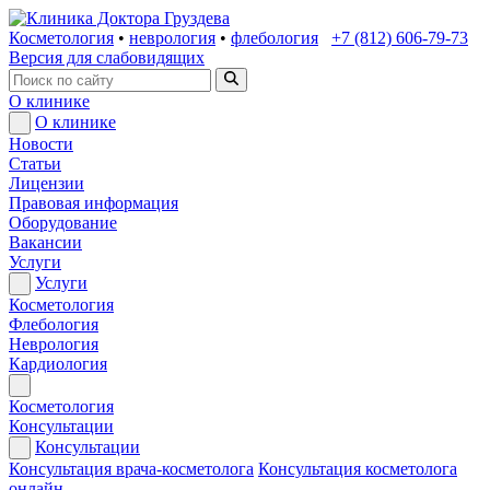
Косметология
•
неврология
•
флебология
+7 (812) 606-79-73
Версия для слабовидящих
О клинике
О клинике
Новости
Статьи
Лицензии
Правовая информация
Оборудование
Вакансии
Услуги
Услуги
Косметология
Флебология
Неврология
Кардиология
Косметология
Консультации
Консультации
Консультация врача-косметолога
Консультация косметолога
онлайн