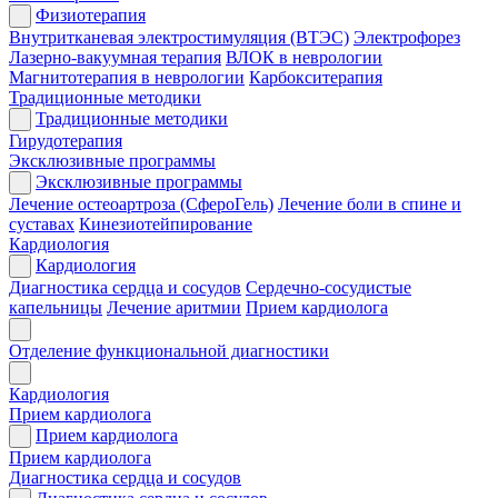
Физиотерапия
Внутритканевая электростимуляция (ВТЭС)
Электрофорез
Лазерно-вакуумная терапия
ВЛОК в неврологии
Магнитотерапия в неврологии
Карбокситерапия
Традиционные методики
Традиционные методики
Гирудотерапия
Эксклюзивные программы
Эксклюзивные программы
Лечение остеоартроза (СфероГель)
Лечение боли в спине и
суставах
Кинезиотейпирование
Кардиология
Кардиология
Диагностика сердца и сосудов
Сердечно-сосудистые
капельницы
Лечение аритмии
Прием кардиолога
Отделение функциональной диагностики
Кардиология
Прием кардиолога
Прием кардиолога
Прием кардиолога
Диагностика сердца и сосудов